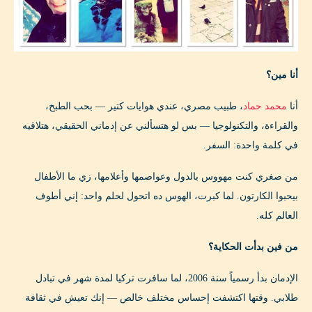
أنا مين؟
أنا
محمد حماد
، طبيب مصري، عندي هوايات كتير — بحب الطبخ،
والقراءة، والتكنولوجيا — بس لو هتسألني عن إدماني الحقيقي، هتلاقيه
في كلمة واحدة: السفر.
من صغري كنت مهووس بالدول وعواصمها وأعلامها، زي ما الأطفال
بيحبوا الكارتون. لما كبرت، الهوس ده اتحول لحلم واحد: إني أطوف
العالم كله.
من فين بدأت الحكاية؟
الإدمان بدأ رسمياً سنة 2006، لما سافرت تركيا لمدة شهر في تبادل
طلابي. وقتها اكتشفت إحساس مختلف خالص — إنك تعيش في ثقافة