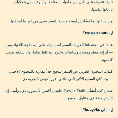
تانية، تتعرف على ناس من خلفيات مختلفة، وتشوف مدن بتحكيلك
تاريخها بنفسها.
من ساعتها، ما فضّلتش أوضة فرصة للسفر تعدي من غير ما أستغلها.
ليه PassportTrails؟
عندنا في مجتمعاتنا العربية، السفر لسه بياخد على إنه حاجة للأغنياء بس
— أو إنه معقد ومحتاج وساطات وخبرة. ده غلط تماماً، وأنا شايفه بعيني
كل يوم.
كمان، المحتوى العربي عن السفر شحيح جداً مقارنة بالمحتوى الأجنبي
— وده كان السبب الأكبر اللي خلاني أقرر أخوض التجربة دي.
عشان كده أنشأت PassportTrails: علشان أكسر الأسطورة دي، وأثبت إن
السفر متعة في متناول الجميع.
إيه اللي هتلاقيه هنا؟