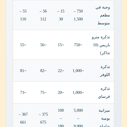
وجبة في
55 –
56 –
15 –
750 –
مطعم
110
112
30
1,500
متوسط
تذكرة مترو
باريس (10
~750
~15
~56
~55
تذاكر)
تذكرة
~81
~82
~22
~1,000
اللوفر
تذكرة
~73
~75
~20
~1,000
فرساي
ميزانية
5,000
100
367 –
375 –
يومية
–
–
661
675
شاملة
9,000
180