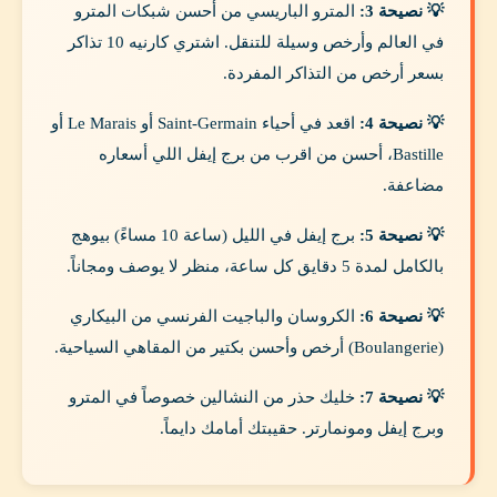
💡 نصيحة 3:
المترو الباريسي من أحسن شبكات المترو
في العالم وأرخص وسيلة للتنقل. اشتري كارنيه 10 تذاكر
بسعر أرخص من التذاكر المفردة.
💡 نصيحة 4:
اقعد في أحياء Saint-Germain أو Le Marais أو
Bastille، أحسن من اقرب من برج إيفل اللي أسعاره
مضاعفة.
💡 نصيحة 5:
برج إيفل في الليل (ساعة 10 مساءً) بيوهج
بالكامل لمدة 5 دقايق كل ساعة، منظر لا يوصف ومجاناً.
💡 نصيحة 6:
الكروسان والباجيت الفرنسي من البيكاري
(Boulangerie) أرخص وأحسن بكتير من المقاهي السياحية.
💡 نصيحة 7:
خليك حذر من النشالين خصوصاً في المترو
وبرج إيفل ومونمارتر. حقيبتك أمامك دايماً.