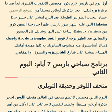
أول يوم في باريس لازم يكون مخصص للأيقونات الكبيرة. ابدأ صباحاً
بزيارة
برج إيفل
، احجز تذكرتك أونلاين مسبقاً من
الموقع الرسمي
عشان تتجنب الطوابير الطويلة. بعد البرج امشي على
جسر Bir-
Hakeim
اللي عليه أشهر صور باريس. ظهراً خد رحلة
السين كروز
من Bateaux Parisiens، ساعة على النهر وشايف كل الجسور
والمعالم. بعد الظهر توجه لـ
قوس النصر Arc de Triomphe
واصعله
(هناك أسانسير)، منه هتشوف الشانزيليزيه كلها ممتدة أمامك.
المساء: تمشية على
شارع الشانزيليزيه
والتسوق أو المقاهي.
برنامج سياحي باريس 7 أيام: اليوم
الثاني
متحف اللوفر وحديقة التويلري
اليوم الثاني مخصص لأعظم متحف في العالم،
متحف اللوفر
. احجز
تذكرة أونلاين مسبقاً، وخطط لتقضي 3 ساعات على الأقل. من أهم
ما تشوفه: الموناليزا، تمثال نيكي ساموثراكي، ونيكي دي ميلو. بعد