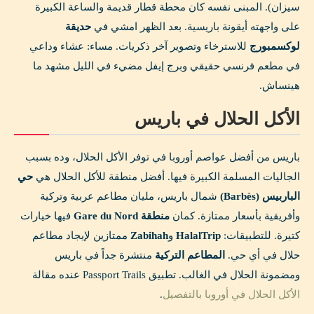
سيزان). المبنى نفسه كان محطة قطار قديمة والساعة الكبيرة
على واجهته أيقونة باريسية. بعد الظهر امشي في
حديقة
لوكسمبورج
للاسترخاء وتصوير آخر ذكريات. مساء: عشاء وداعي
في مطعم فرنسي حقيقي وبرج إيفل مضيء في الليل مشهد ما
هينساش.
الأكل الحلال في باريس
باريس من أفضل عواصم أوروبا في توفر الأكل الحلال، وده بسبب
الجاليات المسلمة الكبيرة فيها. أفضل منطقة للأكل الحلال هي
حي
الباربيس (Barbès)
شمال باريس، مليان مطاعم عربية وتركية
وأفريقية بأسعار ممتازة. كمان
منطقة Gare du Nord
فيها خيارات
كتيرة. للتطبيقات:
HalalTrip
و
Zabihah
ممتازين لإيجاد مطاعم
حلال في أي حي.
المطاعم التركية
منتشرة جداً في باريس
ومضمونة الحلال في الغالب. تطبيق Passport Trails عنده مقالة
الأكل الحلال في أوروبا بالتفصيل
.