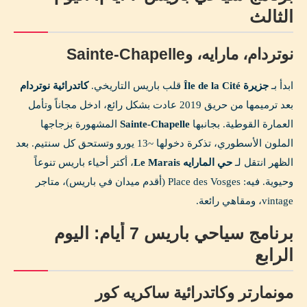
الثالث
نوتردام، مارايه، وSainte-Chapelle
ابدأ بـ
جزيرة Île de la Cité
قلب باريس التاريخي.
كاتدرائية نوتردام
بعد ترميمها من حريق 2019 عادت بشكل رائع، ادخل مجاناً وتأمل
العمارة القوطية. بجانبها
Sainte-Chapelle
المشهورة بزجاجها
الملون الأسطوري، تذكرة دخولها ~13 يورو وتستحق كل سنتيم. بعد
الظهر انتقل لـ
حي المارايه Le Marais
، أكتر أحياء باريس تنوعاً
وحيوية. فيه: Place des Vosges (أقدم ميدان في باريس)، متاجر
vintage، ومقاهي رائعة.
برنامج سياحي باريس 7 أيام: اليوم
الرابع
مونمارتر وكاتدرائية ساكريه كور