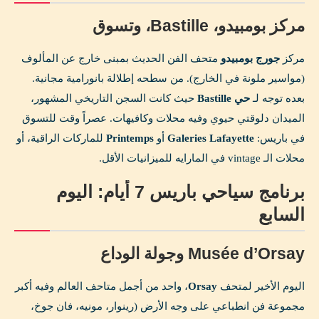
مركز بومبيدو، Bastille، وتسوق
مركز
جورج بومبيدو
متحف الفن الحديث بمبنى خارج عن المألوف
(مواسير ملونة في الخارج). من سطحه إطلالة بانورامية مجانية.
بعده توجه لـ
حي Bastille
حيث كانت السجن التاريخي المشهور،
الميدان دلوقتي حيوي وفيه محلات وكافيهات. عصراً وقت للتسوق
في باريس:
Galeries Lafayette
أو
Printemps
للماركات الراقية، أو
محلات الـ vintage في المارايه للميزانيات الأقل.
برنامج سياحي باريس 7 أيام: اليوم
السابع
Musée d’Orsay وجولة الوداع
اليوم الأخير لمتحف
Orsay
، واحد من أجمل متاحف العالم وفيه أكبر
مجموعة فن انطباعي على وجه الأرض (رينوار، مونيه، فان جوخ،