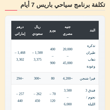
تكلفة برنامج سياحي باريس 7 أيام
جنيه
ريال
درهم
البند
يورو
مصري
سعودي
إماراتي
تذكرة
400
20,000
طيران
1,500 –
1,468 –
–
–
ذهاب
3,375
3,302
900
45,000
وعودة
فيزا شنجن
~4,200
80
~300
~294
فندق 3
3,500
257 –
262 –
70 –
نجوم /
–
440
450
120
الليلة
6,000