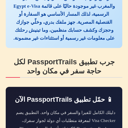
والمغرب غير موجودة حاليًا على قائمة Egypt e-Visa
الرسمية، لذلك المسار الأساسي هو السفارة أو
القنصلية المصرية. جهز ملفك بدري، وخلّي جوازك
وحجزك وكشف حسابك منظمين، وما تبنيش رحلتك
على معلومات غير رسمية أو استثناءات غير مضمونة.
جرب تطبيق PassportTrails لكل
حاجة سفر في مكان واحد
📱 حمّل تطبيق PassportTrails الآن
دليلك الكامل للفيزا والسفر في مكان واحد. التطبيق يضم
Visa Checker لمعرفة متطلبات أي دولة لجواز سفرك،