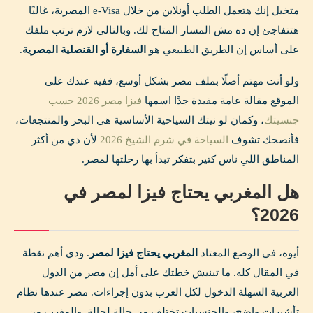
متخيل إنك هتعمل الطلب أونلاين من خلال e-Visa المصرية، غالبًا
هتتفاجئ إن ده مش المسار المتاح لك. وبالتالي لازم ترتب ملفك
على أساس إن الطريق الطبيعي هو
السفارة أو القنصلية المصرية
.
ولو أنت مهتم أصلًا بملف مصر بشكل أوسع، ففيه عندك على
الموقع مقالة عامة مفيدة جدًا اسمها
فيزا مصر 2026 حسب
جنسيتك
، وكمان لو نيتك السياحية الأساسية هي البحر والمنتجعات،
فأنصحك تشوف
السياحة في شرم الشيخ 2026
لأن دي من أكثر
المناطق اللي ناس كتير بتفكر تبدأ بها رحلتها لمصر.
هل المغربي يحتاج فيزا لمصر في
2026؟
أيوه، في الوضع المعتاد
المغربي يحتاج فيزا لمصر
. ودي أهم نقطة
في المقال كله. ما تبنيش خطتك على أمل إن مصر من الدول
العربية السهلة الدخول لكل العرب بدون إجراءات. مصر عندها نظام
تأشيرات واضح، والجنسيات تختلف من حالة لحالة. والمغرب من