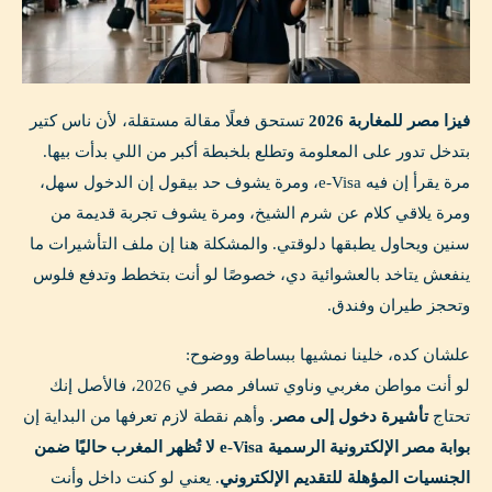
فيزا مصر للمغاربة 2026
تستحق فعلًا مقالة مستقلة، لأن ناس كتير
بتدخل تدور على المعلومة وتطلع بلخبطة أكبر من اللي بدأت بيها.
مرة يقرأ إن فيه e-Visa، ومرة يشوف حد بيقول إن الدخول سهل،
ومرة يلاقي كلام عن شرم الشيخ، ومرة يشوف تجربة قديمة من
سنين ويحاول يطبقها دلوقتي. والمشكلة هنا إن ملف التأشيرات ما
ينفعش يتاخد بالعشوائية دي، خصوصًا لو أنت بتخطط وتدفع فلوس
وتحجز طيران وفندق.
علشان كده، خلينا نمشيها ببساطة ووضوح:
لو أنت مواطن مغربي وناوي تسافر مصر في 2026، فالأصل إنك
تحتاج
تأشيرة دخول إلى مصر
. وأهم نقطة لازم تعرفها من البداية إن
بوابة مصر الإلكترونية الرسمية e-Visa لا تُظهر المغرب حاليًا ضمن
الجنسيات المؤهلة للتقديم الإلكتروني
. يعني لو كنت داخل وأنت