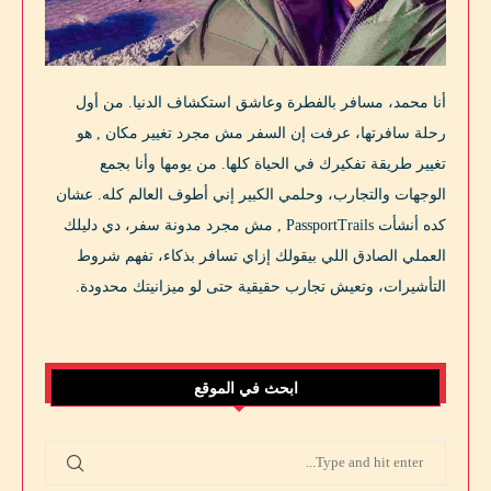
أنا محمد، مسافر بالفطرة وعاشق استكشاف الدنيا. من أول
رحلة سافرتها، عرفت إن السفر مش مجرد تغيير مكان , هو
تغيير طريقة تفكيرك في الحياة كلها. من يومها وأنا بجمع
الوجهات والتجارب، وحلمي الكبير إني أطوف العالم كله. عشان
كده أنشأت PassportTrails , مش مجرد مدونة سفر، دي دليلك
العملي الصادق اللي بيقولك إزاي تسافر بذكاء، تفهم شروط
التأشيرات، وتعيش تجارب حقيقية حتى لو ميزانيتك محدودة.
ابحث في الموقع