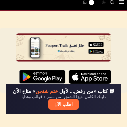
📘 كتاب «من رفض... لأول
ختم شنجن
» متاح الآن
دليلك الكامل لفيزا الشنجن من مصر + قوالب وهدايا
اطلب الآن