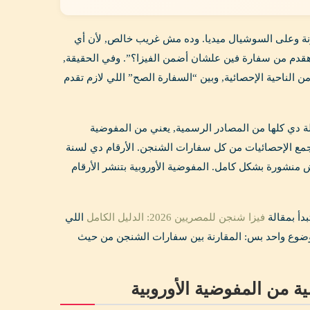
 كل يوم على المدونة وعلى السوشيال ميديا. وده مش غريب خالص, لأن أي
هقدم من سفارة فين علشان أضمن الفيزا؟”. وفي الحقيقة,
الناحية الإحصائية, وبين “السفارة الصح” اللي لازم تقدم
الة دي كلها من المصادر الرسمية, يعني من المفوضية
European Commission – DG) ومن موقع SchengenVisaInfo اللي بيجمع الإحصائيات من كل سفارات الشنجن. الأرقام دي لسنة
نة كاملة متاحة الإحصائيات الرسمية ليها, وإحصائيات 2025 لسه مش منشورة بشكل كامل. المفوضية الأوروبية بتنشر الأرقام
دأ بمقالة
فيزا شنجن للمصريين 2026: الدليل الكامل
اللي
موضوع واحد بس: المقارنة بين سفارات الشنجن من حيث