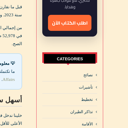
مصري، مع قوالب جاهزة
وهدايا.
سنة 2023. والمصريين بيمثلوا 1.80% من إجمالي طلبات فيزا الشنجن في العالم, وبكده مصر في المرتبة الـ 12 عالمياً من حيث عدد الطلبات.
اطلب الكتاب الآن
من إجمالي الـ 209,438 طلب, الموافقة حصلت على 153,419 ط
الصح.
CATEGORIES
💡 معلوم
ما تكتمل
نصائح
.
Affairs
تأشيرات
أسهل سفارة شنجن
تخطيط
تذاكر الطيران
خلينا ندخل ف
الأعلى للأقل. الأرقام دي ك
الأقامة