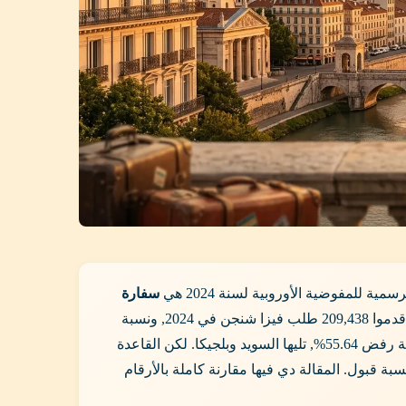
سفارة
بنسبة قبول 85.73%, بعدها إيطاليا وألمانيا وفرنسا. المصريون قدموا 209,438 طلب فيزا شنجن في 2024, ونسبة
بنسبة رفض 55.64%, تليها السويد وبلجيكا. لكن القاعدة
ة قبول. المقالة دي فيها مقارنة كاملة بالأرقام