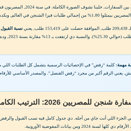
لب, يعني
نسبة القبول الإجما
في 52,978 ط
ة مهمة:
كلمة “رفض” في الإحصائيات الرسمية بتشمل كل الطلبات اللي ما ا
تش. يعني الرقم أكبر من مجرد “رفض القنصل”. والمصدر الأساسي للأرقا
 للمصريين 2026: الترتيب الكامل حسب نسب القبول
ي الجزء اللي أنت جاي من أجله. دي جدول كامل فيه نسب القبول والرفض ل
لها لسنة 2024 ومن بيانات المفوضية الأوروبية.