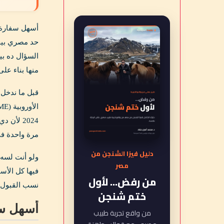
حد مصري بيحل
السؤال ده بي
منها بناء عل
قبل ما ندخل 
مرة واحدة في
دليل فيزا الشنجن من
ولو أنت لسه 
مصر
فيها كل الأس
من رفض... لأول
نسب القبول ل
ختم شنجن
أسهل سفارة شنجن ل
من واقع تجربة طبيب