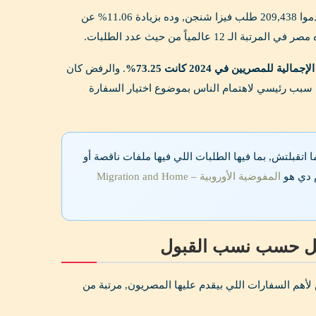
قبل ما نقارن بين السفارات, خلينا نشوف الصورة الكاملة. في سنة 2024, المصريون قدموا 209,438 طلب فيزا شنجن, وده بزيادة 11.06% عن
لية للمصريين في 2024 كانت 73.25%
. والرفض كان
لب (حوالي 25.30%). والنسبة دي ارتفعت بـ 13% مقارنة بسنة 2023, وده سبب رئيسي لاهتمام الناس بموضوع اختيار السفارة
تقبلتش, بما فيها الطلبات اللي فيها ملفات ناقصة أو
م دي هو
المفوضية الأوروبية – Migration and Home
أهم السفارات اللي بيقدم عليها المصريون, مرتبة من