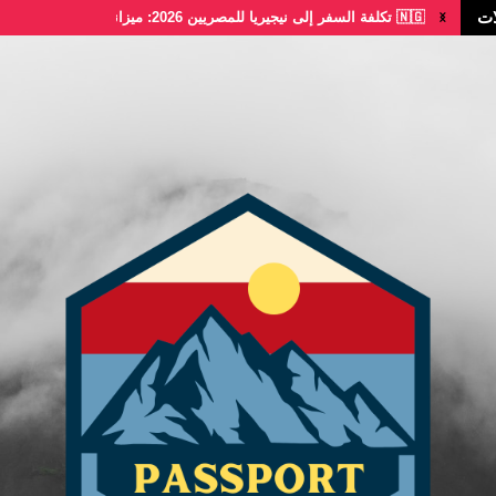
ات
🇳🇬 تكلفة السفر إلى نيجيريا للمصريين 2026: ميزانية...