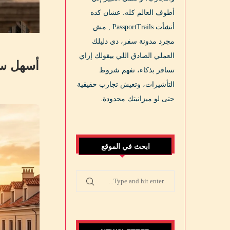
أطوف العالم كله. عشان كده
أنشأت PassportTrails , مش
مجرد مدونة سفر، دي دليلك
العملي الصادق اللي بيقولك إزاي
أسهل سفارة شنجن للمص
تسافر بذكاء، تفهم شروط
التأشيرات، وتعيش تجارب حقيقية
حتى لو ميزانيتك محدودة.
ابحث في الموقع