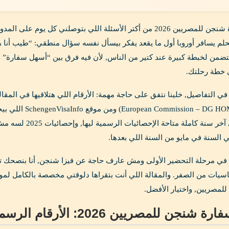
أسهل سفارة شنجن للمصريين 2026 من أكتر الأسئلة اللي بتوصلني
م يسافر أوروبا أول ما يقعد يفكر بيسأل نفسه سؤال منطقي: “طيب أنا 
تضمن لخبطة كبيرة عند كتير من الناس, لأن فيه فرق بين “أسهل سفارة” من 
ى خطة رحلتك.
في التفاصيل, خلينا نتفق على حاجة مهمة: الأرقام اللي هتلاقيها في المق
الأوروبية ( HOME
2024 لأن دي آخر س
 السنة في مايو من السنة اللي بعدها.
في مرحلة التحضير الأولى ومش عارف حاجة عن فيزا شنجن, أنا بنصحك تب
اسيات من الصفر. والمقالة اللي أنت بتقراها دلوقتي مخصصة بالكامل ل
لمصريين, واختيار الأفضل.
لمصريين 2026: الأرقام الرسمية من المفوضية الأوروبية