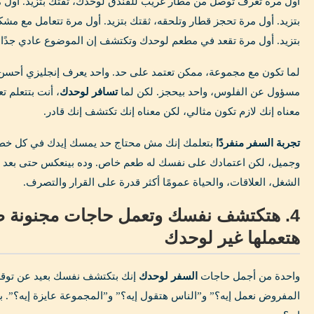
أول مرة تعرف توصل من مطار غريب للفندق لوحدك، ثقتك بتزيد. أول م
بتزيد. أول مرة تحجز قطار وتلحقه، ثقتك بتزيد. أول مرة تتعامل مع مشك
بتزيد. أول مرة تقعد في مطعم لوحدك وتكتشف إن الموضوع عادي جدًا، 
لما تكون مع مجموعة، ممكن تعتمد على حد. واحد يعرف إنجليزي أحسن، 
مسؤول عن الفلوس، واحد بيحجز. لكن لما
تسافر لوحدك
، أنت بتتعلم 
معناه إنك لازم تكون مثالي، لكن معناه إنك تكتشف إنك قادر.
تجربة السفر منفردًا
بتعلمك إنك مش محتاج حد يمسك إيدك في كل خطوة
وجميل، لكن اعتمادك على نفسك له طعم خاص. وده بينعكس حتى بعد 
الشغل، العلاقات، والحياة عمومًا أكثر قدرة على القرار والتصرف.
4. هتكتشف نفسك وتعمل حاجات مجنونة
هتعملها غير لوحدك
واحدة من أجمل حاجات
السفر لوحدك
إنك بتكتشف نفسك بعيد عن توقعا
المفروض نعمل إيه؟” و”الناس هتقول إيه؟” و”المجموعة عايزة إيه؟”. بتبد