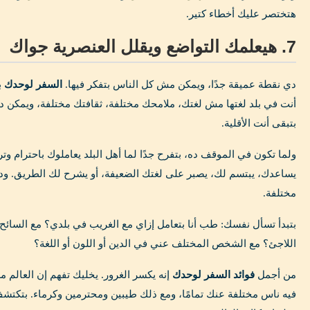
هتختصر عليك أخطاء كتير.
7. هيعلمك التواضع ويقلل العنصرية جواك
دي نقطة عميقة جدًا، ويمكن مش كل الناس بتفكر فيها.
السفر لوحدك
ب
أنت في بلد لغتها مش لغتك، ملامحك مختلفة، ثقافتك مختلفة، ويمكن دي
بتبقى أنت الأقلية.
ولما تكون في الموقف ده، بتفرح جدًا لما أهل البلد يعاملوك باحترام وت
يساعدك، يبتسم لك، يصبر على لغتك الضعيفة، أو يشرح لك الطريق. وده
مختلفة.
بتبدأ تسأل نفسك: طب أنا بتعامل إزاي مع الغريب في بلدي؟ مع السائح؟
اللاجئ؟ مع الشخص المختلف عني في الدين أو اللون أو اللغة؟
من أجمل
فوائد السفر لوحدك
إنه يكسر الغرور. يخليك تفهم إن العال
فيه ناس مختلفة عنك تمامًا، ومع ذلك طيبين ومحترمين وكرماء. بتكتشف 