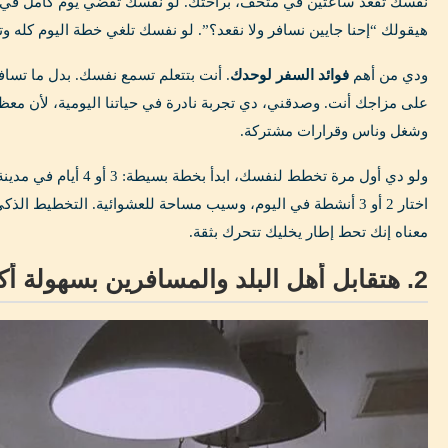
نفسك تقعد ساعتين في متحف، براحتك. لو نفسك تقضي يوم كامل في ك
هيقولك “إحنا جايين نسافر ولا نقعد؟”. لو نفسك تلغي خطة اليوم كله 
ودي من أهم
فوائد السفر لوحدك
. أنت بتتعلم تسمع نفسك. بدل ما تسا
على مزاجك أنت. وصدقني، دي تجربة نادرة في حياتنا اليومية، لأن معظم 
وشغل وناس وقرارات مشتركة.
ولو دي أول مرة تخطط لنفسك، ابد
اختار 2 أو 3 أنشطة في اليوم، وسيب مساحة للعشوائية. التخطيط 
معناه إنك تحط إطار يخليك تتحرك بثقة.
2. هتقابل أهل البلد والمسافرين بسهولة أكبر