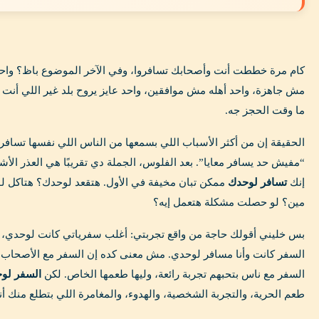
كام مرة خططت أنت وأصحابك تسافروا، وفي الآخر الموضوع باظ؟ واحد
مش جاهزة، واحد أهله مش موافقين، واحد عايز يروح بلد غير اللي أنت عا
ما وقت الحجز جه.
الحقيقة إن من أكثر الأسباب اللي بسمعها من الناس اللي نفسها تساف
“مفيش حد يسافر معايا”. بعد الفلوس، الجملة دي تقريبًا هي العذر الأش
إنك
تسافر لوحدك
ممكن تبان مخيفة في الأول. هتقعد لوحدك؟ هتاكل 
مين؟ لو حصلت مشكلة هتعمل إيه؟
بس خليني أقولك حاجة من واقع تجربتي: أغلب سفرياتي كانت لوحدي، 
السفر كانت وأنا مسافر لوحدي. مش معنى كده إن السفر مع الأصحاب أ
السفر مع ناس بتحبهم تجربة رائعة، وليها طعمها الخاص. لكن
السفر لو
طعم الحرية، والتجربة الشخصية، والهدوء، والمغامرة اللي بتطلع منك