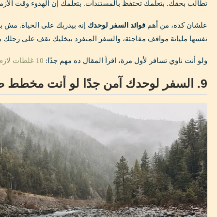
تطالب بحقك. بتعلمك تحتفظ بالمستندات. بتعلمك إن الهدوء وقت الأز
علشان كده، من أهم
فوائد السفر لوحدك
إنه بيدربك على الحياة. مش ب
نفسها مليانة مواقف مفاجئة، والسفر المنفرد بيخليك تقف على رجلك 
ولو أنت ناوي تسافر لأول مرة، اقرأ المقال ده مهم جدًا:
10 غلطات لازم تتفاداهم لو هتسافر أول مرة
9. السفر لوحدك آمن جدًا لو أنت مخطط صح