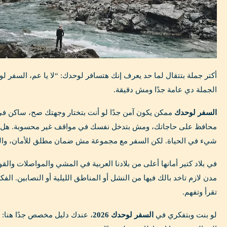
أكتر جملة بتتقال لما حد يعرف إنك هتسافر لوحدك: “لا يا عم، السفر 
الجملة دي عامة جدًا ومش دقيقة.
السفر لوحدك
ممكن يكون آمن جدًا لو أنت بتختار وجهتك صح، ساكن ف
محافظ على حاجاتك، ومش بتدخل نفسك في مواقف غير محسوبة. هل في
شيء في الحياة. لكن السفر مع مجموعة مش ضمان مطلق للأمان، والس
في بلاد كتير أمانها أعلى من بلادنا العربية في المشي والمواصلات وال
مدن لازم تاخد بالك فيها من النشل أو المناطق الليلية أو النصابين. ال
تقرأ وتفهم.
لو بنت وبتفكري في
السفر لوحدك 2026
، عندك دليل مخصص جدًا هنا: