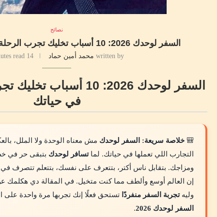
نصائح
السفر لوحدك 2026: 10 أسباب تخليك تجرب الرحلة دي مرة في حياتك
written by
محمد أمين حماد
14 minutes read
السفر لوحدك 2026: 10 أسبا
في حياتك
🎒
خلاصة سريعة:
السفر لوحدك
مش معناه الوحدة ولا الملل، با
التجارب اللي تعملها في حياتك. لما
تسافر لوحدك
بتبقى حر في خطت
ومزاجك. بتقابل ناس أكتر، بتتعرف على نفسك، بتتعلم تتصرف في
إن العالم أوسع وألطف مما كنت متخيل. في المقالة دي هكلمك ع
وليه
تجربة السفر منفردًا
تستحق فعلًا إنك تجربها مرة واحدة على ا
السفر لوحدك 2026
.