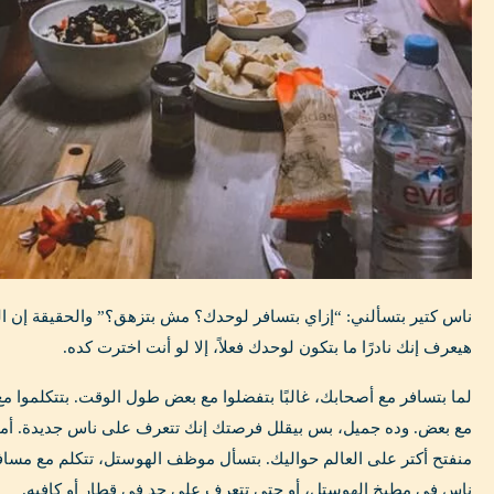
ناس كتير بتسألني: “إزاي بتسافر لوحدك؟ مش بتزهق؟” والحقيقة إن 
هيعرف إنك نادرًا ما بتكون لوحدك فعلاً، إلا لو أنت اخترت كده.
لما بتسافر مع أصحابك، غالبًا بتفضلوا مع بعض طول الوقت. بتتكلموا مع
مع بعض. وده جميل، بس بيقلل فرصتك إنك تتعرف على ناس جديدة. أما
منفتح أكتر على العالم حواليك. بتسأل موظف الهوستل، تتكلم مع مسا
ناس في مطبخ الهوستل، أو حتى تتعرف على حد في قطار أو كافيه.