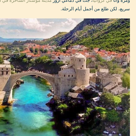
ومرة وأنا
في كرواتيا
، جت في دماغي أزور
مدينة موستار الساحرة في ا
سريع، لكن طلع من أجمل أيام الرحلة.