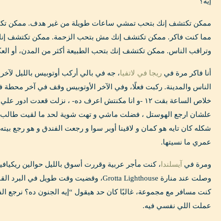
إيه؟
ممكن تكتشف إنك بتحب تمشي ساعات طويلة من غير هدف. ممكن تكت
مما كنت فاكر. ممكن تكتشف إنك مش بتحب الزحمة. ممكن تكتشف إنك
وتراقب الناس. ممكن تكتشف إنك بتحب الطبيعة أكثر من المدن، أو ال
أنا فاكر مرة في
ريجا في لاتفيا
، جه في بالي أركب أوتوبيس بالليل لآخ
الناس والمدينة. ركبت فعلًا، وفي الآخر الأوتوبيس وقف في آخر محطة
خلاص الساعة بقت ١٢ -و انا مكنتش اعرف ده- ، نزلت قعدت ا
علشان ارجع الهوستل ، فضلت ماشي و تهت شوية لحد ما لقيت طالب م
شكله كان تايه هو كمان و لاقينا أوبر سوا و رجعت الفندق و هو رجع بيته
عمري ما نسيتها.
ومرة في
آيسلندا
، كنت مأجر عربية وقررت أسوق بالليل حوالين ريكياف
وصلت عند منارة Grotta Lighthouse، وقضيت وقت طوي
كنت مسافر مع مجموعة، غالبًا كان حد هيقول “إيه الجنون ده؟ نرجع ال
عملت اللي نفسي فيه.