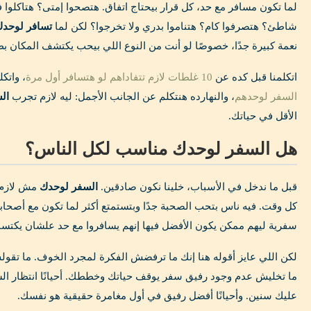
لما تكون مسافر مع حد، كل قرار بيحتاج اتفاق. هتصحوا إمتى؟ هتاكلوا 
شاطئ؟ هتصرفوا كام؟ هتناموا بدري ولا تخرجوا؟ لكن لما
تسافر لوحد
نعمة كبيرة جدًا، خصوصًا لو أنت من النوع اللي بيحب يكتشف المكان بط
اتكلمنا قبل كده عن
10 غلطات لازم تتفاداهم لو هتسافر أول مرة
، واتك
السفر لوحدهم
، والنهارده هنتكلم عن الجانب الأجمل: ليه لازم تجرب
ال
الأقل في حياتك.
هل السفر لوحدك مناسب لكل الناس؟
قبل ما ندخل في الأسباب، خلينا نكون صادقين.
السفر لوحدك
مش لازم 
كل وقت. فيه ناس بتحب الصحبة جدًا وبتستمتع أكثر لما تكون مع أصحابها
سفرية ليهم ممكن يكون الأفضل فيها إنهم يسافروا مع حد علشان يكتسبو
لكن اللي عايز أقوله هنا إنك ما ترفضش الفكرة لمجرد الخوف. ما ت
ما تخليش عدم وجود رفيق سفر يوقف حياتك وخططك. أحيانًا انتظار 
عليك سنين. وأحيانًا أفضل رفيق في أول مغامرة حقيقية هو نفسك.