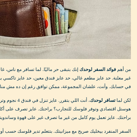
من أهم
فوائد السفر لوحدك
إنك بتبقى حر ماليًا. لما تسافر مع ناس، غال
غير معلنة. حد عايز مطعم غالي، حد عايز فندق معين، حد عايز تاكسي 
في حسابك. وأنت، علشان المجموعة، ممكن توافق رغم إن ده مش منا
لكن لما
تسافر لوحدك
، أنت اللي بتقرر. ع
هوستل اقتصادي وتوفر فلوسك للتجارب؟ براحتك. عايز تصرف على أكلة
براحتك. عايز تعمل يوم كامل من غير ما تصرف غير على قهوة وساند
السفر المنفرد بيخليك صريح مع ميزانيتك. بتتعلم تدير فلوسك حسب أ