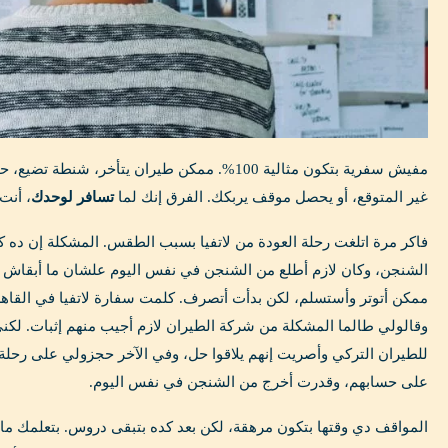
مفيش سفرية بتكون مثالية 100%. ممكن طيران يتأخر، شن
غير المتوقع، أو يحصل موقف يربكك. الفرق إنك لما
تسافر لوحدك
، أنت
فاكر مرة اتلغت رحلة العودة من لاتفيا بسبب الطقس. المشكلة إن ده ك
الشنجن، وكان لازم أطلع من الشنجن في نفس اليوم علشان ما أبقاش كا
ممكن أتوتر وأستسلم، لكن بدأت أتصرف. كلمت سفارة لاتفيا في القا
وقالولي طالما المشكلة من شركة الطيران لازم أجيب منهم إثبات. لكن
للطيران التركي وأصريت إنهم يلاقوا حل، وفي الآخر حجزولي على رحلة
على حسابهم، وقدرت أخرج من الشنجن في نفس اليوم.
المواقف دي وقتها بتكون مرهقة، لكن بعد كده بتبقى دروس. بتعلمك ما 