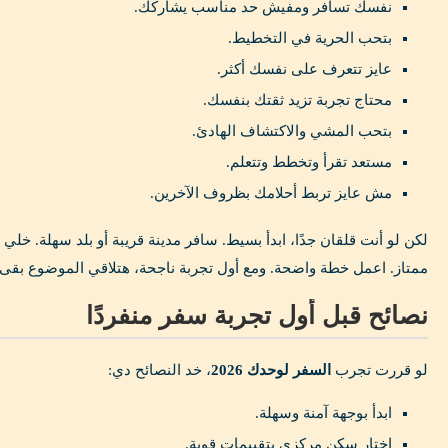
نفسك تسافر ومفيش حد مناسب يشاركك.
بتحب الحرية في التخطيط.
عايز تتعرف على نفسك أكثر.
محتاج تجربة تزيد ثقتك بنفسك.
بتحب المشي والاكتشاف الهادئ.
مستعد تقرأ وتخطط وتتعلم.
مش عايز تربط أحلامك بظروف الآخرين.
لكن لو أنت قلقان جدًا، ابدأ بسيط. سافر مدينة قريبة أو بلد سهلة. خل
ممتاز. اعمل خطة واضحة. ومع أول تجربة ناجحة، هتلاقي الموضوع بقى 
نصائح قبل أول تجربة سفر منفردًا
لو قررت تجرب
السفر لوحدك 2026
، خد النصائح دي:
ابدأ بوجهة آمنة وسهلة.
اختار سكن مركزي بتقييمات قوية.