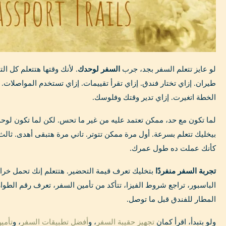
لو عايز تتعلم السفر بجد، جرب
السفر لوحدك
. لأنك وقتها هتتعلم كل ا
طيران. إزاي تختار فندق. إزاي تقرأ تقييمات. إزاي تستخدم المواصلات.
الخطة اتغيرت. إزاي تدير وقتك وفلوسك.
لما تكون مع حد، ممكن تعتمد عليه من غير ما تحس. لكن لما تكون لوح
بيخليك تتعلم بسرعة. أول مرة ممكن تتوتر. تاني مرة هتبقى أهدى. ثال
كأنك عملت ده طول عمرك.
تجربة السفر منفردًا
الباسبور، تراجع شروط الفيزا، تتأكد من تأمين السفر، تعرف رقم الطو
المطار للفندق قبل ما توصل.
ولو بتبدأ، اقرأ كمان
تجهيز حقيبة السفر
، و
أفضل تطبيقات السفر
، و
تأمين 