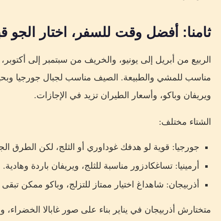
ثامنا: أفضل وقت للسفر، اختار الجو قب
الربيع من أبريل إلى يونيو، والخريف من سبتمبر إلى أكتوبر،
مناسب للمشي والطبيعة. الصيف مناسب لجبال جورجيا وبحي
ويريفان وباكو، وأسعار الطيران تزيد في الإجازات.
الشتاء مختلف:
جورجيا: قوية لو هدفك غوداوري أو الثلج، لكن الطرق الجبل
أرمينيا: تساغكادزور مناسبة للثلج، ويريفان باردة وهادية.
أذربيجان: شاهداغ اختيار ممتاز للتزلج، وباكو ممكن تبقى ب
متختارش أذربيجان في يناير بناء على صور غابالا الخضراء