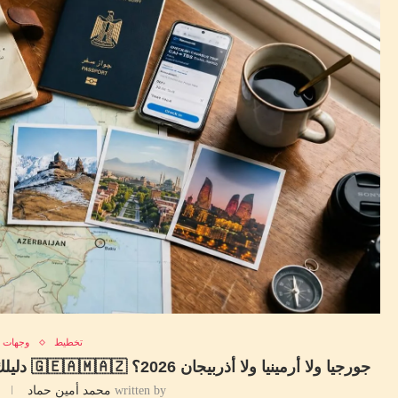
تخطيط
وجهات
جورجيا ولا أرمينيا ولا أذربيجان 2026؟ 🇬🇪🇦🇲🇦🇿 دليلك الصريح لاختيار البلد القوقازي المناسب ليك
written by
محمد أمين حماد