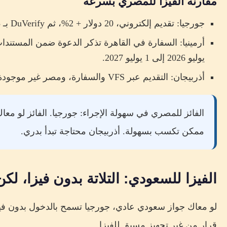
مقارنة الفيزا للمصري بسرعة
جورجيا: تقديم إلكتروني، 20 دولار + 2%، ثم DuVerify بـ 15 دولار، والقرار لا يقل عن 5 أيام عمل.
يوليو 2026 إلى 1 يوليو 2027.
أذربيجان: التقديم عبر VFS والسفارة، ومصر غير موجودة في قائمة ASAN eVisa.
الفائز للمصري في سهولة الإجراء: جورجيا. الفائز لو معاك 
ممكن تكسب بسهولة. أذربيجان محتاجة تبدأ بدري.
الفيزا للسعودي: التلاتة بدون فيزا، لك
لو معاك جواز سعودي عادي، جورجيا تسمح بالدخول بدون فيز
قرار من غير تجهيز مسبق للفيزا.