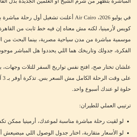
المباشرة بتظهر من شرم الشيخ أو العلمين الجديدة بدل القا
في يوليو 2026، Air Cairo أعلنت تشغيل أول ر
كويس لأرمينيا، لكنه مش معناه إن فيه خط ثابت من القاهرة
موسمية مباشرة من مدن سياحية مصرية، بينما البحث من ال
الفكرة، جدولك وتاريخك هما اللي يحددوا هل المباشر موجود و
علشان تختار صح، افتح نفس تواريخ السفر للتلات وجهات،
حلوة لو عندك أسبوع واحد.
ترتيبي العملي للطيران:
لو لقيت رحلة مباشرة مناسبة لموعدك، أرمينيا ممكن تكس
لو الأسعار متقاربة، اختار جدول الوصول اللي ميضيعش أ