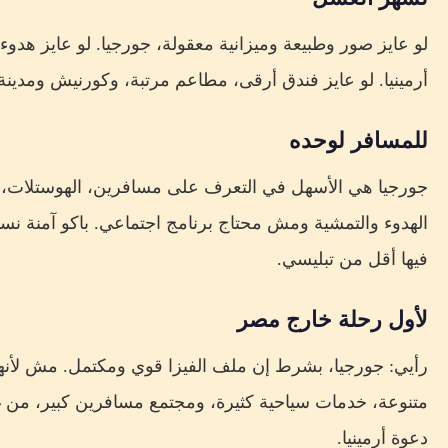
لو عايز صور وطبيعة وميزانية معقولة، جورجيا. لو عايز هدوء
أرمينيا. لو عايز فندق أرقى، مطاعم مرتبة، وكورنيش ومدينة ل
للمسافر لوحده
جورجيا هي الأسهل في التعرف على مسافرين، الهوستلات، وا
الهدوء والتمشية ومش محتاج برنامج اجتماعي. باكو آمنة نسبي
فيها أقل من تبليسي.
لأول رحلة خارج مصر
رأيي: جورجيا، بشرط إن ملف الفيزا قوي ومكتمل. مش لأنها 
متنوعة، خدمات سياحية كثيرة، ومجتمع مسافرين كبير، من غي
دعوة أرمينيا.