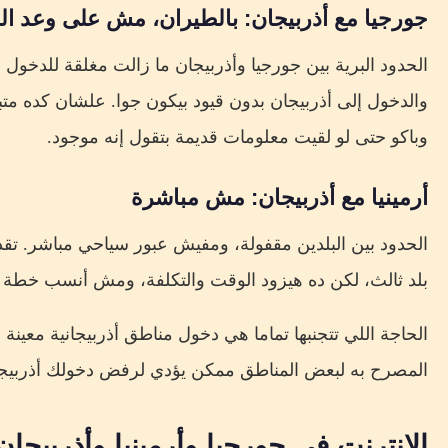
جورجيا مع أذربيجان: بالطيران، مش على وعد الح
الحدود البرية بين جورجيا وأذربيجان ما زالت مغلقة للدخول
والدخول إلى أذربيجان بدون قيود بيكون جوا. علشان كده م
وباكو حتى لو لقيت معلومات قديمة بتقول إنه موجود.
أرمينيا مع أذربيجان: مش مباشرة
الحدود بين البلدين مقفولة، ومفيش عبور سياحي مباشر. تقدر
بلد ثالث، لكن ده هيزود الوقت والتكلفة، ومش أنسب خطة ل
الحاجة اللي تتجنبها تماما هي دخول مناطق أذربيجانية معي
المصرح به لبعض المناطق ممكن يؤدي لرفض دخولك أذربيجا
الإنترنت في جورجيا وأرمينيا وأذربيجان