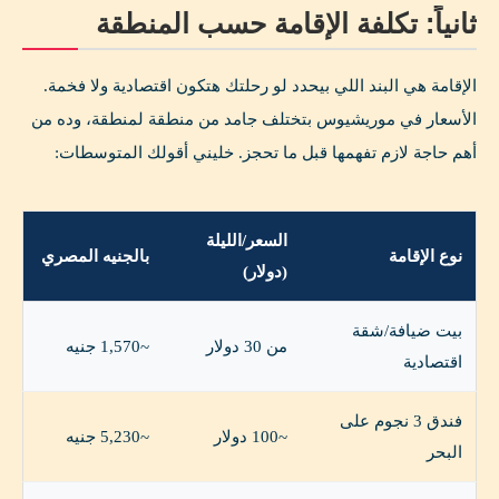
ثانياً: تكلفة الإقامة حسب المنطقة
الإقامة هي البند اللي بيحدد لو رحلتك هتكون اقتصادية ولا فخمة.
الأسعار في موريشيوس بتختلف جامد من منطقة لمنطقة، وده من
أهم حاجة لازم تفهمها قبل ما تحجز. خليني أقولك المتوسطات:
السعر/الليلة
نوع الإقامة
بالجنيه المصري
(دولار)
بيت ضيافة/شقة
من 30 دولار
~1,570 جنيه
اقتصادية
فندق 3 نجوم على
~100 دولار
~5,230 جنيه
البحر