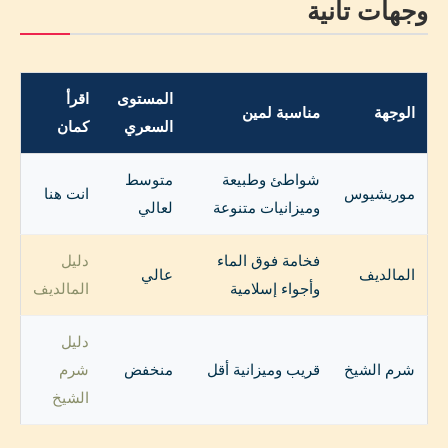
وجهات تانية
المستوى
اقرأ
الوجهة
مناسبة لمين
السعري
كمان
شواطئ وطبيعة
متوسط
موريشيوس
انت هنا
وميزانيات متنوعة
لعالي
فخامة فوق الماء
دليل
المالديف
عالي
وأجواء إسلامية
المالديف
دليل
شرم الشيخ
قريب وميزانية أقل
منخفض
شرم
الشيخ