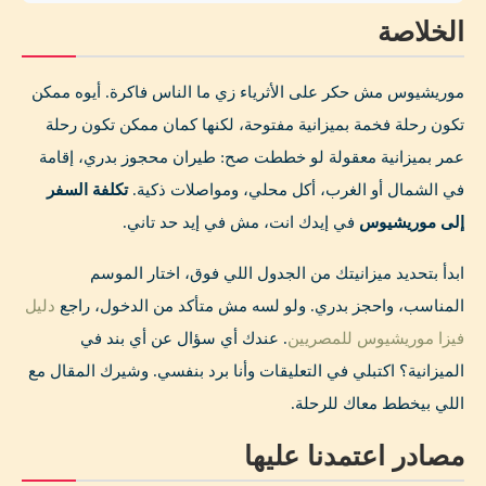
الخلاصة
موريشيوس مش حكر على الأثرياء زي ما الناس فاكرة. أيوه ممكن
تكون رحلة فخمة بميزانية مفتوحة، لكنها كمان ممكن تكون رحلة
عمر بميزانية معقولة لو خططت صح: طيران محجوز بدري، إقامة
في الشمال أو الغرب، أكل محلي، ومواصلات ذكية.
تكلفة السفر
إلى موريشيوس
في إيدك انت، مش في إيد حد تاني.
ابدأ بتحديد ميزانيتك من الجدول اللي فوق، اختار الموسم
المناسب، واحجز بدري. ولو لسه مش متأكد من الدخول، راجع
دليل
فيزا موريشيوس للمصريين
. عندك أي سؤال عن أي بند في
الميزانية؟ اكتبلي في التعليقات وأنا برد بنفسي. وشيرك المقال مع
اللي بيخطط معاك للرحلة.
مصادر اعتمدنا عليها