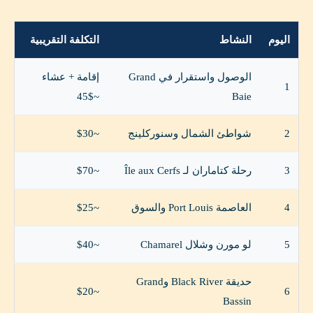
اليوم
النشاط
التكلفة التقريبية
الوصول واستقرار في Grand
إقامة + عشاء
1
~$45
Baie
2
شواطئ الشمال وسنوركلينج
~$30
3
رحلة كتاماران لـ Île aux Cerfs
~$70
4
العاصمة Port Louis والسوق
~$25
5
لو مورن وشلال Chamarel
~$40
حديقة Black River وGrand
~$20
6
Bassin