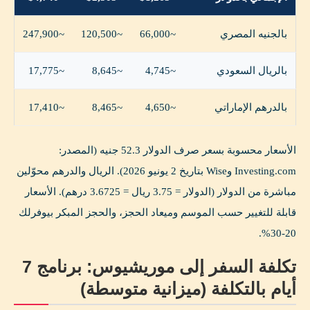
بالجنيه المصري
~66,000
~120,500
~247,900
بالريال السعودي
~4,745
~8,645
~17,775
بالدرهم الإماراتي
~4,650
~8,465
~17,410
الأسعار محسوبة بسعر صرف الدولار 52.3 جنيه (المصدر:
Investing.com وWise بتاريخ 2 يونيو 2026). الريال والدرهم محوّلين
مباشرة من الدولار (الدولار = 3.75 ريال = 3.6725 درهم). الأسعار
قابلة للتغيير حسب الموسم وميعاد الحجز، والحجز المبكر بيوفرلك
20-30%.
تكلفة السفر إلى موريشيوس: برنامج 7
أيام بالتكلفة (ميزانية متوسطة)