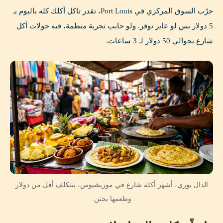
جرّب السوق المركزي في Port Louis، تقدر تاكل أكلك كله باليوم بـ
5 دولار بس لو عايز توفر. ولو حابب تجربة منظمة، فيه جولات أكل
شارع بحوالي 50 دولار لـ 3 ساعات.
الدال بوري، أشهر أكلة شارع في موريشيوس، بتتكلف أقل من دولار
وطعمها يجنن.