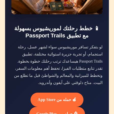
📱 خطط رحلتك لموريشيوس بسهولة
مع تطبيق Passport Trails
لو بتفكر تسافر موريشيوس سواء لشهر عسل، رحلة
استجمام، أو تجربة جزيرة استوائية مختلفة، تطبيق
Passport Trails هيساعدك ترتب رحلتك خطوة بخطوة.
تقدر تتابع متطلبات الفيزا، تحفظ أهم معلومات السفر،
وتخطط للميزانية والمعالم والشواطئ قبل ما تطلع من
البيت. متاح دلوقتي على آيفون وأندرويد.
🍎 حمله من App Store
🤖 حمله من Google Play