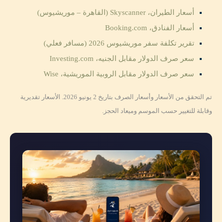
أسعار الطيران، Skyscanner (القاهرة – موريشيوس)
أسعار الفنادق، Booking.com
تقرير تكلفة سفر موريشيوس 2026 (مسافر فعلي)
سعر صرف الدولار مقابل الجنيه، Investing.com
سعر صرف الدولار مقابل الروبية الموريشية، Wise
تم التحقق من الأسعار وأسعار الصرف بتاريخ 2 يونيو 2026. الأسعار تقديرية
وقابلة للتغيير حسب الموسم وميعاد الحجز.