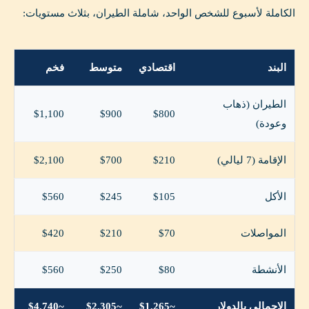
الكاملة لأسبوع للشخص الواحد، شاملة الطيران، بثلاث مستويات:
البند
اقتصادي
متوسط
فخم
الطيران (ذهاب
$1,100
$900
$800
وعودة)
الإقامة (7 ليالي)
$210
$700
$2,100
الأكل
$105
$245
$560
المواصلات
$70
$210
$420
الأنشطة
$80
$250
$560
الإجمالي بالدولار
~$1,265
~$2,305
~$4,740