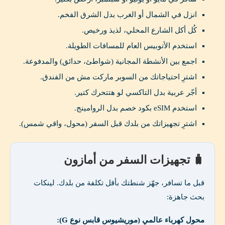
انزل في الشمال أو الغرب بدل الشرق الفخم.
كُل أكل الشارع المحلي، لذيذ ورخيص.
استخدم الأتوبيس العام للمسافات الطويلة.
اجمع بين الأنشطة المجانية (شواطئ، حدائق) والمدفوعة.
اشترِ احتياجاتك من السوبر ماركت مش من الفندق.
أجّر عربية بدل التاكسي لو هتتحرك كتير.
استخدم eSIM بكود خصم بدل الروامينج.
اشترِ تجهيزاتك من بلدك قبل السفر (محول، واقي شمس).
🧳 تجهيزات السفر من أمازون
قبل ما تسافر، جهّز شنطتك بأقل تكلفة من بلدك. لينكات
بحث جاهزة:
محول كهرباء عالمي (موريشيوس قابس نوع G):