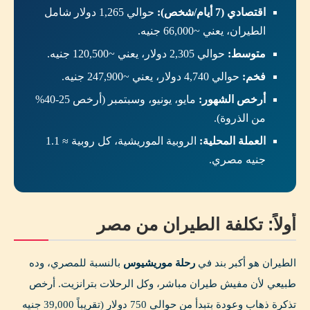
اقتصادي (7 أيام/شخص):
حوالي 1,265 دولار شامل
الطيران، يعني ~66,000 جنيه.
متوسط:
حوالي 2,305 دولار، يعني ~120,500 جنيه.
فخم:
حوالي 4,740 دولار، يعني ~247,900 جنيه.
أرخص الشهور:
مايو، يونيو، وسبتمبر (أرخص 25-40%
من الذروة).
العملة المحلية:
الروبية الموريشية، كل روبية ≈ 1.1
جنيه مصري.
أولاً: تكلفة الطيران من مصر
الطيران هو أكبر بند في
رحلة موريشيوس
بالنسبة للمصري، وده
طبيعي لأن مفيش طيران مباشر، وكل الرحلات بترانزيت. أرخص
تذكرة ذهاب وعودة بتبدأ من حوالي 750 دولار (تقريباً 39,000 جنيه