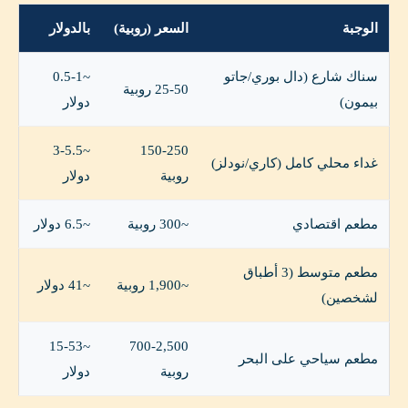
الوجبة
السعر (روبية)
بالدولار
سناك شارع (دال بوري/جاتو
~0.5-1
25-50 روبية
بيمون)
دولار
~3-5.5
150-250
غداء محلي كامل (كاري/نودلز)
روبية
دولار
مطعم اقتصادي
~300 روبية
~6.5 دولار
مطعم متوسط (3 أطباق
~1,900 روبية
~41 دولار
لشخصين)
~15-53
700-2,500
مطعم سياحي على البحر
روبية
دولار