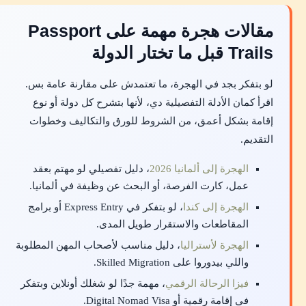
مقالات هجرة مهمة على Passport
Trails قبل ما تختار الدولة
لو بتفكر بجد في الهجرة، ما تعتمدش على مقارنة عامة بس.
اقرأ كمان الأدلة التفصيلية دي، لأنها بتشرح كل دولة أو نوع
إقامة بشكل أعمق، من الشروط للورق والتكاليف وخطوات
التقديم.
الهجرة إلى ألمانيا 2026
، دليل تفصيلي لو مهتم بعقد
عمل، كارت الفرصة، أو البحث عن وظيفة في ألمانيا.
الهجرة إلى كندا
، لو بتفكر في Express Entry أو برامج
المقاطعات والاستقرار طويل المدى.
الهجرة لأستراليا
، دليل مناسب لأصحاب المهن المطلوبة
واللي بيدوروا على Skilled Migration.
فيزا الرحالة الرقمي
، مهمة جدًا لو شغلك أونلاين وبتفكر
في إقامة رقمية أو Digital Nomad Visa.