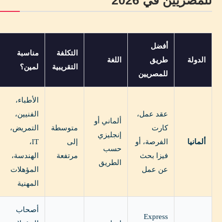
أفضل
التكلفة
مناسبة
الدولة
طريق
اللغة
التقريبية
لمين؟
للمصريين
الأطباء،
عقد عمل،
الفنيين،
ألماني أو
كارت
متوسطة
التمريض،
إنجليزي
ألمانيا
الفرصة، أو
إلى
IT،
حسب
فيزا بحث
مرتفعة
الهندسة،
الطريق
عن عمل
المؤهلات
المهنية
أصحاب
Express