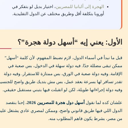
الهجرة إلى ألبانيا للمصريين
، اختيار بديل لو بتفكر في
أوروبا بتكلفة أقل وطريق مختلف عن الدول التقليدية.
الأول: يعني إيه “أسهل دولة هجرة”؟
قبل ما نبدأ في أسماء الدول، لازم نضبط المفهوم. لأن كلمة “أسهل”
ممكن تبقى مضللة جدًا. فيه دولة سهلة في الدخول، بس صعبة في
الإقامة. وفيه دولة صعبة في الورق، بس ممتازة للاستقرار. وفيه دولة
تقدر تسافر لها بسرعة بعقد عمل، بس مش بتديك طريق واضح للجنسية
وفيه دولة إجراءاتها طويلة، لكن لو اتقبلت فيها بتبني مستقبل حقيقي.
علشان كده لما نقول
أسهل دول هجرة للمصريين 2026
، إحنا بنقصد
الدول اللي فيها طريق قانوني واضح، وممكن لمصري عادي يشتغل عليه
من مصر، بشرط يكون فاهم المطلوب منه.