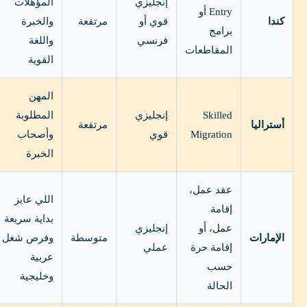
إنجليزي
المؤهلات
Entry أو
كندا
قوي أو
مرتفعة
والخبرة
برامج
فرنسي
واللغة
المقاطعات
القوية
المهن
Skilled
إنجليزي
المطلوبة
أستراليا
مرتفعة
Migration
قوي
وأصحاب
الخبرة
عقد عمل،
اللي عايز
إقامة
بداية سريعة
عمل، أو
إنجليزي
الإمارات
متوسطة
وفرص شغل
إقامة حرة
عملي
عربية
حسب
وخليجية
الحالة