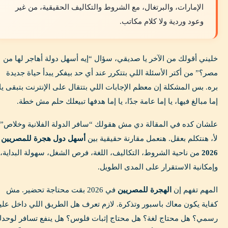
الإمارات، والبرتغال، مع الشروط والتكاليف الحقيقية، من غير
وعود وردية ولا كلام مكاتب.
خليني أقولك من الآخر يا صديقي، سؤال “إيه أسهل دولة أهاجر لها من
مصر؟” من أكتر الأسئلة اللي بتتكرر عند أي حد بيفكر يبدأ حياة جديدة
بره. بس المشكلة إن معظم الإجابات اللي بتتقال على الإنترنت بتبقى يا
إما مبالغ فيها، يا إما عامة جدًا، يا إما هدفها تبيعلك حلم مش خطة.
علشان كده في المقالة دي مش هقولك “سافر الدولة الفلانية وخلاص”.
لأ، هنتكلم بعقل. هنعمل مقارنة حقيقية بين
أسهل دول هجرة للمصريين
2026
من ناحية الشروط، التكاليف، اللغة، فرص الشغل، سهولة البداية،
وإمكانية الاستقرار على المدى الطويل.
المهم تفهم إن
الهجرة للمصريين
في 2026 بقت محتاجة تحضير. مش
كفاية يكون معاك باسبور وتذكرة. لازم تعرف هل الطريق اللي داخل علي
رسمي؟ هل محتاج لغة؟ هل محتاج إثبات فلوس؟ هل ينفع تسافر لوحد