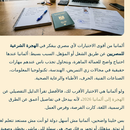
ألمانيا من أقوى الاختيارات لأي مصري بيفكر في
الهجرة الشرعية
للمصريين
عن طريق الشغل أو المؤهل. السبب بسيط: ألمانيا عندها
احتياج واضح للعمالة الماهرة، وبتحاول تجذب ناس عندهم مهارات
حقيقية في مجالات زي التمريض، الهندسة، تكنولوجيا المعلومات،
الصناعات الفنية، الحرف، الأطباء والرعاية الصحية.
ولو ألمانيا هي الاختيار الأقرب لك، فالأفضل تقرأ الدليل التفصيلي عن
الهجرة إلى ألمانيا 2026
، لأنه بيدخل في تفاصيل أعمق عن الطرق
الرسمية، اللغة، كارت الفرصة، وفرص العمل.
بس خلينا واضحين، ألمانيا مش أسهل دولة لو أنت مش مستعد تتعلم لغ
أو توثق مؤهلك أو تجهز ورقك صح. هي سهلة للي ماشي بخطة، وصعبة