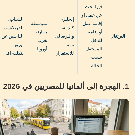
فيزا بحث
عن عمل أو
إنجليزي
الشباب،
إقامة عمل
متوسطة
كبداية،
الفريلانسرز،
أو إقامة
مقارنة
البرتغال
والبرتغالي
الباحثين عن
للدخل
بغرب
مهم
أوروبا
المستقل
أوروبا
للاستقرار
بتكلفة أقل
حسب
الحالة
1. الهجرة إلى ألمانيا للمصريين في 2026