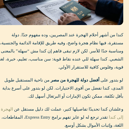
كندا من أشهر أحلام الهجرة عند المصريين، وده مفهوم جدًا. دولة
مستقرة، فيها نظام هجرة واضح، وفيه طريق للإقامة الدائمة والجنسية،
ومناسبة جدًا للأسر. لكن لازم تبقى فاهم إن كندا مش “سهلة” بالمعنى
الشعبي. كندا سهلة للي عنده نقاط قوية: سن مناسب، تعليم، خبرة، لغة
قوية، وفلوس كافية للاستقرار الأولي.
لو بتدور على
أفضل دولة للهجرة من مصر
من ناحية المستقبل طويل
المدى، كندا تفضل من أقوى الاختيارات. لكن لو بتدور على أسرع بداية
بأقل تكلفة، ممكن تكون الإمارات أو البرتغال أسهل لك.
وعلشان كندا تحديدًا تفاصيلها كتير، عملت لك دليل مستقل عن
الهجرة
إلى كندا
تقدر ترجع له لو عايز تفهم برامج Express Entry، المقاطعات،
اللغة، وإثبات الأموال بشكل أوسع.