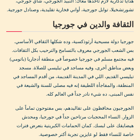
هدايا تذكارية لازم تاخدها معاك: النبيذ الجورجي، شاي جورجي،
تشورتشخيلا، توابل جورجية، أواني فخارية تقليدية، وصنادل جورجية.
الثقافة والدين في جورجيا
جورجيا دولة مسيحية أرثوذكسية، وده شكلها الثقافي الأساسي.
بس الشعب الجورجي معروف بالتسامح والترحيب بكل الثقافات.
فيه مجتمع مسلم في جورجيا خصوصاً في منطقة أدجاريا (باتومي)
وبعض مناطق أخرى، وفيه مساجد في تبليسي للصلاة. مسجد
تبليسي القديم، اللي في المدينة القديمة، من أقدم المساجد في
المنطقة، والمفاجأة اللطيفة إنه فيه مصلى للسنة والشيعة في
نفس المبنى، ده شيء نادر جداً في العالم كله.
الجورجيون محافظون على تقاليدهم، بس مفتوحون تماماً على
الزوار. النساء المحجبات مرتاحين جداً في جورجيا، ومحدش
هيضايقك على لبسك. كمان الحمامات الكبريتية بتعرض فترات
خاصة للنساء فقط لو عايزين تجربة أكتر خصوصية.