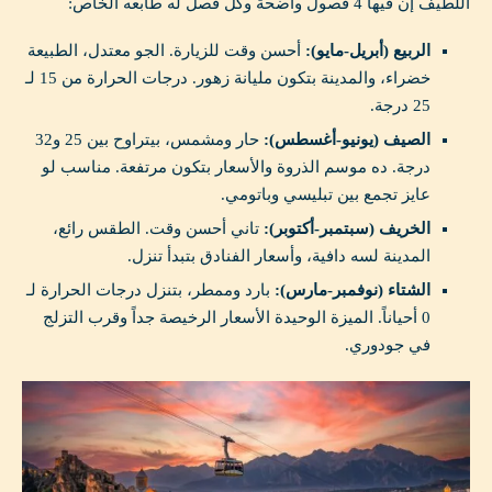
اللطيف إن فيها 4 فصول واضحة وكل فصل له طابعه الخاص:
الربيع (أبريل-مايو):
أحسن وقت للزيارة. الجو معتدل، الطبيعة
خضراء، والمدينة بتكون مليانة زهور. درجات الحرارة من 15 لـ
25 درجة.
الصيف (يونيو-أغسطس):
حار ومشمس، بيتراوح بين 25 و32
درجة. ده موسم الذروة والأسعار بتكون مرتفعة. مناسب لو
عايز تجمع بين تبليسي وباتومي.
الخريف (سبتمبر-أكتوبر):
تاني أحسن وقت. الطقس رائع،
المدينة لسه دافية، وأسعار الفنادق بتبدأ تنزل.
الشتاء (نوفمبر-مارس):
بارد وممطر، بتنزل درجات الحرارة لـ
0 أحياناً. الميزة الوحيدة الأسعار الرخيصة جداً وقرب التزلج
في جودوري.