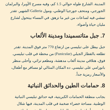
المدينة. الشارع طوله حوالي 1.5 كم، وفيه مسرح الأوبرا، والبرلمان
الجورجي، ومتحف جورجيا الوطني، ومول Galleria الشهير. تقدر
تمشي فيه لساعات من غير ما تزهق. في المساء بيتحول لشارع
مليان حياة وأضواء.
7. جبل متاتسميندا ومدينة الألعاب
جبل بيطل على تبليسي من ارتفاع 770 متر فوق المدينة. تقدر
تطلعه بالقطار الجبلي (Funicular) من محطة في قلب تبليسي.
فوق، هتلاقي مدينة ألعاب مدهشة، ومطعم تراثي، وأحلى منظر
بانورامي على تبليسي. ده المكان المثالي لو مسافر مع أطفال،
والأسعار رمزية جداً.
8. حمامات الطين والحدائق النباتية
بجانب منطقة الحمامات الكبريتية، فيه حدائق تبليسي النباتية
الوطنية. مساحة خضراء ضخمة في قلب المدينة، فيها شلال