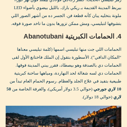
بيربط المدينة القديمة بـ ريكي بارك. بالليل بيضوي بأضواء LED
ملونة بتخليه يبان كأنه قطعة فن. الجسر ده من أشهر الصور اللي
بتشوفها لتبليسي، ومش ممكن تزورها بدون ما تاخد صورة فوقه.
4. الحمامات الكبريتية Abanotubani
الحمامات اللي جت منها تبليسي اسمها (كلمة تبليسي معناها
“المكان الدافي”). الأسطورة بتقول إن الملك فاختانغ الأول لقى
الحمامات دي بالصدفة وهو بيصطاد، فقرر يبني المدينة فوقها.
الحمامات دي لسه شغالة لحد النهاردة، ومياهها ساخنة كبريتية
طبيعية بتفيد في علاج الجلد والعظام. رسوم الحمام العام تبدأ من
10 لاري جورجي
(حوالي 3.5 دولار أمريكي)، والغرفة الخاصة من
50
لاري
(حوالي 18 دولار).