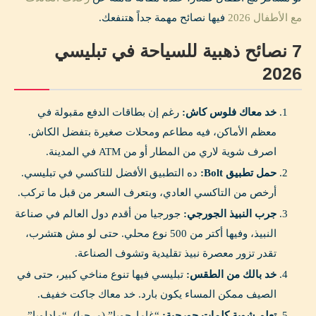
مع الأطفال 2026
فيها نصائح مهمة جداً هتنفعك.
7 نصائح ذهبية للسياحة في تبليسي
2026
خد معاك فلوس كاش:
رغم إن بطاقات الدفع مقبولة في
معظم الأماكن، فيه مطاعم ومحلات صغيرة بتفضل الكاش.
اصرف شوية لاري من المطار أو من ATM في المدينة.
حمل تطبيق Bolt:
ده التطبيق الأفضل للتاكسي في تبليسي.
أرخص من التاكسي العادي، وبتعرف السعر من قبل ما تركب.
جرب النبيذ الجورجي:
جورجيا من أقدم دول العالم في صناعة
النبيذ، وفيها أكتر من 500 نوع محلي. حتى لو مش هتشرب،
تقدر تزور معصرة نبيذ تقليدية وتشوف الصناعة.
خد بالك من الطقس:
تبليسي فيها تنوع مناخي كبير، حتى في
الصيف ممكن المساء يكون بارد. خد معاك جاكت خفيف.
تعلم شوية كلمات جورجية:
“غامارجوبا” (مرحبا)، “مادلوبا”