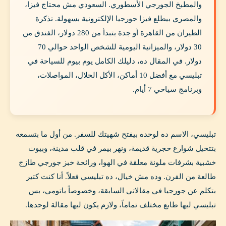
والمطبخ الجورجي الأسطوري. السعودي مش محتاج فيزا،
والمصري بيطلع فيزا جورجيا الإلكترونية بسهولة. تذكرة
الطيران من القاهرة أو جدة بتبدأ من 280 دولار، الفندق من
30 دولار، والميزانية اليومية للشخص الواحد حوالي 70
دولار. في المقال ده، دليلك الكامل يوم بيوم للسياحة في
تبليسي مع أفضل 10 أماكن، الأكل الحلال، المواصلات،
وبرنامج سياحي 7 أيام.
تبليسي، الاسم ده لوحده بيفتح شهيتك للسفر. من أول ما بتسمعه
بتتخيل شوارع حجرية قديمة، ونهر بيمر في قلب مدينة، وبيوت
خشبية بشرفات ملونة معلقة في الهوا، ورائحة خبز جورجي طازج
طالعة من الفرن. وده مش خيال، ده تبليسي فعلاً. أنا كنت كتير
بتكلم عن جورجيا في مقالاتي السابقة، وخصوصاً باتومي، بس
تبليسي ليها طابع مختلف تماماً، ولازم يكون ليها مقالة لوحدها.