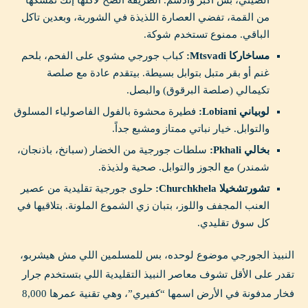
الصيني، بس أكبر وأدسم. الطريقة الصح لأكلها إنك تمسكها
من القمة، تفضي العصارة اللذيذة في الشوربة، وبعدين تاكل
الباقي. ممنوع تستخدم شوكة.
مساخاركا Mtsvadi:
كباب جورجي مشوي على الفحم، بلحم
غنم أو بقر متبل بتوابل بسيطة. بيتقدم عادة مع صلصة
تكيمالي (صلصة البرقوق) والبصل.
لوبياني Lobiani:
فطيرة محشوة بالفول الفاصولياء المسلوق
والتوابل. خيار نباتي ممتاز ومشبع جداً.
بخالي Pkhali:
سلطات جورجية من الخضار (سبانخ، باذنجان،
شمندر) مع الجوز والتوابل. صحية ولذيذة.
تشورتشخيلا Churchkhela:
حلوى جورجية تقليدية من عصير
العنب المجفف واللوز، بتبان زي الشموع الملونة. بتلاقيها في
كل سوق تقليدي.
النبيذ الجورجي موضوع لوحده، بس للمسلمين اللي مش هيشربو،
تقدر على الأقل تشوف معاصر النبيذ التقليدية اللي بتستخدم جرار
فخار مدفونة في الأرض اسمها “كفيري”، وهي تقنية عمرها 8,000