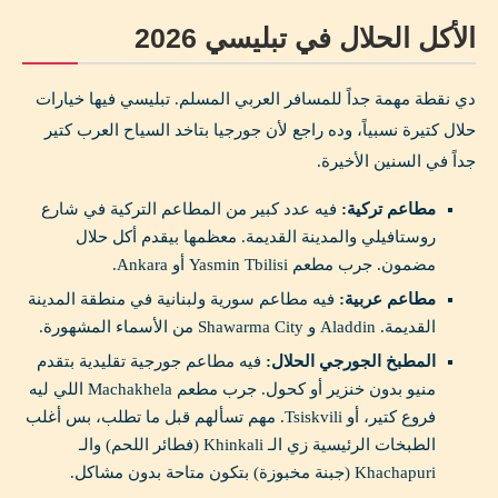
الأكل الحلال في تبليسي 2026
دي نقطة مهمة جداً للمسافر العربي المسلم. تبليسي فيها خيارات
حلال كتيرة نسبياً، وده راجع لأن جورجيا بتاخد السياح العرب كتير
جداً في السنين الأخيرة.
مطاعم تركية:
فيه عدد كبير من المطاعم التركية في شارع
روستافيلي والمدينة القديمة. معظمها بيقدم أكل حلال
مضمون. جرب مطعم Yasmin Tbilisi أو Ankara.
مطاعم عربية:
فيه مطاعم سورية ولبنانية في منطقة المدينة
القديمة. Aladdin و Shawarma City من الأسماء المشهورة.
المطبخ الجورجي الحلال:
فيه مطاعم جورجية تقليدية بتقدم
منيو بدون خنزير أو كحول. جرب مطعم Machakhela اللي ليه
فروع كتير، أو Tsiskvili. مهم تسألهم قبل ما تطلب، بس أغلب
الطبخات الرئيسية زي الـ Khinkali (فطائر اللحم) والـ
Khachapuri (جبنة مخبوزة) بتكون متاحة بدون مشاكل.