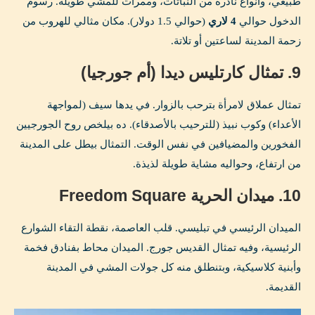
طبيعي، وأنواع نادرة من النباتات، وممرات للمشي طويلة. رسوم
الدخول حوالي
4 لاري
(حوالي 1.5 دولار). مكان مثالي للهروب من
زحمة المدينة لساعتين أو تلاتة.
9. تمثال كارتليس ديدا (أم جورجيا)
تمثال عملاق لامرأة بترحب بالزوار. في يدها سيف (لمواجهة
الأعداء) وكوب نبيذ (للترحيب بالأصدقاء). ده بيلخص روح الجورجيين
الفخورين والمضيافين في نفس الوقت. التمثال بيطل على المدينة
من ارتفاع، وحواليه مشاية طويلة لذيذة.
10. ميدان الحرية Freedom Square
الميدان الرئيسي في تبليسي. قلب العاصمة، نقطة التقاء الشوارع
الرئيسية، وفيه تمثال القديس جورج. الميدان محاط بفنادق فخمة
وأبنية كلاسيكية، وبتنطلق منه كل جولات المشي في المدينة
القديمة.