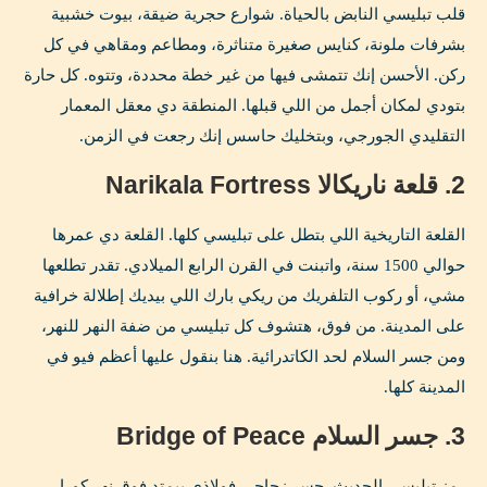
قلب تبليسي النابض بالحياة. شوارع حجرية ضيقة، بيوت خشبية
بشرفات ملونة، كنايس صغيرة متناثرة، ومطاعم ومقاهي في كل
ركن. الأحسن إنك تتمشى فيها من غير خطة محددة، وتتوه. كل حارة
بتودي لمكان أجمل من اللي قبلها. المنطقة دي معقل المعمار
التقليدي الجورجي، وبتخليك حاسس إنك رجعت في الزمن.
2. قلعة ناريكالا Narikala Fortress
القلعة التاريخية اللي بتطل على تبليسي كلها. القلعة دي عمرها
حوالي 1500 سنة، واتبنت في القرن الرابع الميلادي. تقدر تطلعها
مشي، أو ركوب التلفريك من ريكي بارك اللي بيديك إطلالة خرافية
على المدينة. من فوق، هتشوف كل تبليسي من ضفة النهر للنهر،
ومن جسر السلام لحد الكاتدرائية. هنا بنقول عليها أعظم فيو في
المدينة كلها.
3. جسر السلام Bridge of Peace
رمز تبليسي الحديث. جسر زجاجي فولاذي بيمتد فوق نهر كورا،