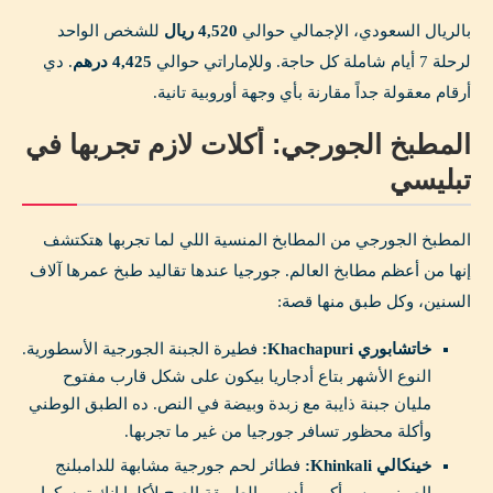
بالريال السعودي، الإجمالي حوالي
4,520 ريال
للشخص الواحد
لرحلة 7 أيام شاملة كل حاجة. وللإماراتي حوالي
4,425 درهم
. دي
أرقام معقولة جداً مقارنة بأي وجهة أوروبية تانية.
المطبخ الجورجي: أكلات لازم تجربها في
تبليسي
المطبخ الجورجي من المطابخ المنسية اللي لما تجربها هتكتشف
إنها من أعظم مطابخ العالم. جورجيا عندها تقاليد طبخ عمرها آلاف
السنين، وكل طبق منها قصة:
خاتشابوري Khachapuri:
فطيرة الجبنة الجورجية الأسطورية.
النوع الأشهر بتاع أدجاريا بيكون على شكل قارب مفتوح
مليان جبنة ذايبة مع زبدة وبيضة في النص. ده الطبق الوطني
وأكلة محظور تسافر جورجيا من غير ما تجربها.
خينكالي Khinkali:
فطائر لحم جورجية مشابهة للدامبلنج