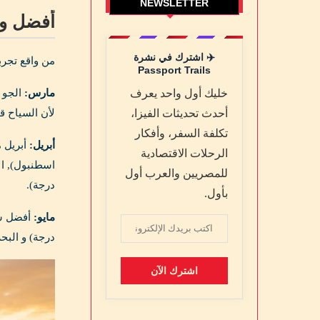
NEWSLETTER
أفضل وقت لزيارة ت
✈️ اشترك في نشرة
من واقع تجربت
Passport Trails
خليك أول واحد يعرف
مارس:
أحدث تحديثات الفيزا،
لأن السياح ق
تكلفة السفر، وأفكار
أبريل:
الرحلات الاقتصادية
للمصريين والعرب أول
درجة).
بأول.
مايو:
درجة) و البح