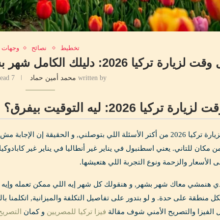
تخطيط
نصائح
وجهات
تركيا 2026: دليلك الكامل شهر بشهر لاختيار الوقت المثالي لرحلتك
written by
محمد أمين حماد
7 minutes read
 تركيا 2026: ليه التوقيت بيفرق؟
أفضل وقت لزيارة تركيا 2026 من أكتر الأسئلة اللي بتوصلني, و الحقيقة إ
 مكان للتاني. يعني اسطنبول في يناير غير أنطاليا في يناير غير كابادوكيا
 الأسعار والزحمة ونوع التجربة اللي هتعيشها.
ي هنمشي معاك شهر بشهر, و هنقولك كل شهر إيه اللي ممكن تعمله وإيه 
 منطقة على حدة. و لو بتدور على تفاصيل التكلفة والميزانية, اتكلمنا ب
 الفيزا والتصريح الأمني شوف مقالة
فيزا تركيا للمصريين
و كمان
التصريح 