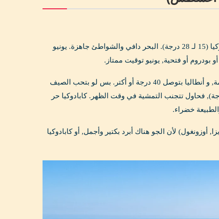
الجو حلو في كل مكان: اسطنبول (20 لـ 28 درجة), أنطاليا (25 لـ 34 درجة), كابادوكيا (15 لـ 28 درجة). البحر دافي والشواطئ جاهزة. يونيو
بودروم أو فتحية, يونيو توقيت ممتاز.
الذروة. الأسعار بتوصل لأعلى مستوى, الفنادق بتتملي, الشواطئ زحمة, و أنطاليا بتوصل 40 درجة أو أكتر. بس لو بتحب الصيف
لأجواء الصاخبة, ده وقتك. اسطنبول في يوليو وأغسطس حر ورطب (25 لـ 33 درجة), فحاول تتجنب التمشية في وقت الظهر. كابادوكيا حر
لطبيعة خضراء.
وزونغول) لأن الجو هناك أبرد بكتير وأجمل, أو كابادوكيا