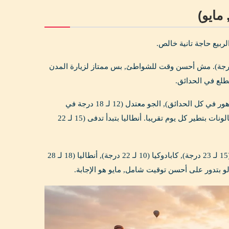
لربيع حاجة تانية خالص.
 لسه بارد شوية, خصوصا في اسطنبول (8 لـ 13 درجة) وكابادوكيا (3 لـ 12 درجة). مش أحسن وقت للشواطئ, بس ممتاز لزيارة المدن
طلع في الحدائق.
أبريل من أحلى شهور السنة في تركيا. مهرجان التوليب في اسطنبول (ملايين الزهور في كل الحدائق), الجو معتدل (12 لـ 18 درجة في
اسطنبول), الأسعار لسه معقولة, والسياح مش كتير. كابادوكيا في أبريل جميلة جدا, والبالونات بتطير كل يوم تقريبا. أنطاليا بتبدأ تدفى (15 لـ 22
أفضل شهر في تركيا على الإطلاق في رأيي. الجو مثالي في كل مكان: اسطنبول (15 لـ 23 درجة), كابادوكيا (10 لـ 22 درجة), أنطاليا (18 لـ 28
لو بتدور على أحسن توقيت شامل, مايو هو الإجابة.