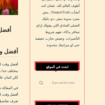
أطوف العالم كله. عشان كده
أنشأت PassportTrails , مش
مجرد مدونة سفر، دي دليلك
العملي الصادق اللي بيقولك إزاي
أفضل وقت لزيارة 
تسافر بذكاء، تفهم شروط
التأشيرات، وتعيش تجارب حقيقية
حتى لو ميزانيتك محدودة.
أفضل وقت لزيارة
ابحث في الموقع
بيختلف جدا من
لكن كمان على
في المقالة د
أفضل وقت لكل
تعرف تفاصيل