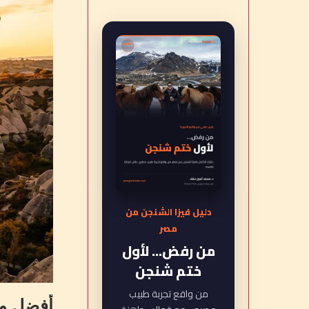
دليل فيزا الشنجن من
مصر
من رفض... لأول
ختم شنجن
من واقع تجربة طبيب
أفضل وقت لزيارة تر