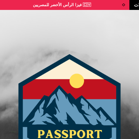
ات
🇨🇻 فيزا الرأس الأخضر للمصريين