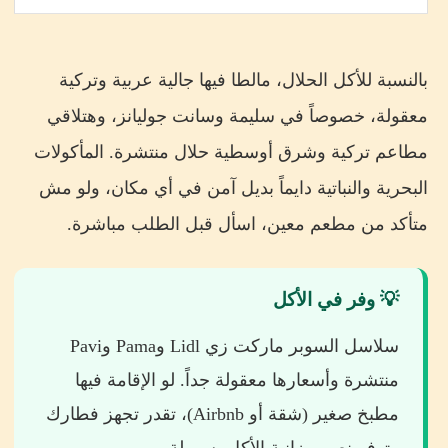
بالنسبة للأكل الحلال، مالطا فيها جالية عربية وتركية
معقولة، خصوصاً في سليمة وسانت جوليانز، وهتلاقي
مطاعم تركية وشرق أوسطية حلال منتشرة. المأكولات
البحرية والنباتية دايماً بديل آمن في أي مكان، ولو مش
متأكد من مطعم معين، اسأل قبل الطلب مباشرة.
💡 وفر في الأكل
سلاسل السوبر ماركت زي Lidl وPama وPavi
منتشرة وأسعارها معقولة جداً. لو الإقامة فيها
مطبخ صغير (شقة أو Airbnb)، تقدر تجهز فطارك
وتوفر نص ميزانية الأكل بسهولة.