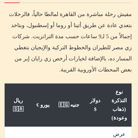
مفيش رحلة مباشرة من القاهرة لمالطا حالياً، فالرحلات
بتعدي عادة عن طريق أثينا أو روما أو إسطنبول، وبتاخد
إجمالاً من 5 لـ9 ساعات حسب مدة الترانزيت. شركات
زي مصر للطيران والخطوط التركية والإيجيان بتغطي
المسار ده، بالإضافة لخيارات أرخص زي رايان إير من
بعض المحطات الأوروبية القريبة.
نوع
التذكرة
دولار
ريال
جنيه 🇪🇬
يورو €
(ذهاب
$
🇸🇦
وعودة)
عرض