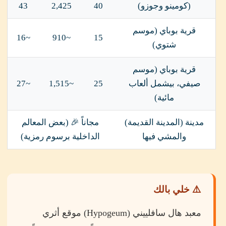
(كومينو وجوزو)
40
2,425
43
قرية بوباي (موسم
~16
~910
15
شتوي)
قرية بوباي (موسم
صيفي، بيشمل ألعاب
25
~1,515
~27
مائية)
مدينة (المدينة القديمة)
مجاناً 🎉 (بعض المعالم
والمشي فيها
الداخلية برسوم رمزية)
⚠️ خلي بالك
معبد هال سافلييني (Hypogeum) موقع أثري