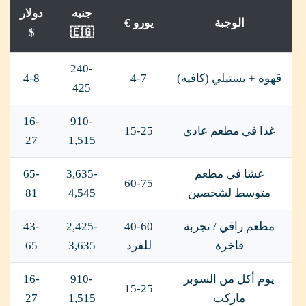
جنيه
دولار
الوجبة
يورو €
$
🇪🇬
240-
قهوة + بستيلي (كافيه)
4-7
4-8
425
16-
910-
غدا في مطعم عادي
15-25
27
1,515
عشا في مطعم
3,635-
65-
60-75
متوسط لشخصين
4,545
81
مطعم راقي / تجربة
40-60
2,425-
43-
فاخرة
للفرد
3,635
65
يوم أكل من السوبر
910-
16-
15-25
ماركت
1,515
27