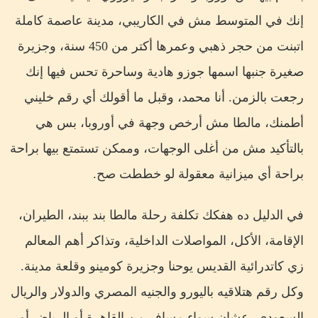
إنك في المتوسط مش في الكاريبي، مدينة عاصمة كاملة
اتبنت من حجر ذهبي وعمرها أكتر من 450 سنة، وجزيرة
صغيرة جنبها اسمها جوزو هادية وساحرة تحس فيها إنك
رجعت بالزمن. أنا محمد، وقبل ما أقولك أي رقم خليني
أطمنك، مالطا مش أرخص وجهة في أوروبا، بس هي
بالتأكيد مش من أغلى الوجهات، وممكن تستمتع بيها براحة
براحة أي ميزانية معقولة لو خططت صح.
في الدليل ده هفكك تكلفة رحلة مالطا بند ببند، الطيران،
الإقامة، الأكل، المواصلات الداخلية، وتذاكر أهم المعالم
زي كاتدرائية القديس يوحنا وجزيرة كومينو وقلعة مدينة.
وكل رقم هتلاقيه باليورو والجنيه المصري والدولار والريال
السعودي، عشان سواء مسافر من القاهرة أو الرياض أو