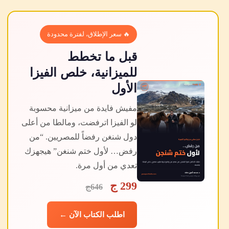
🔥 سعر الإطلاق، لفترة محدودة
قبل ما تخطط
للميزانية، خلص الفيزا
الأول
مفيش فايدة من ميزانية محسوبة
لو الفيزا اترفضت، ومالطا من أعلى
دول شنغن رفضاً للمصريين. “من
رفض… لأول ختم شنغن” هيجهزك
تعدي من أول مرة.
299 ج
646ج
اطلب الكتاب الآن ←