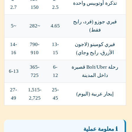
تذكرة أوتوبيس واحدة
2.7
150
2.5
فيري جوزو (فرد، رايح
~5
~282
4.65
فقط)
فيري كومينو (لاجون
13-
790-
14-
الأزرق، رايح وجاي)
15
910
16
رحلة Bolt/Uber قصيرة
6-
365-
6-13
داخل المدينة
12
725
27-
1,515-
25-
إيجار عربية (اليوم)
49
2,725
45
ℹ️ معلومة عملية