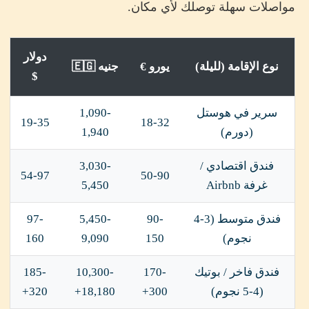
مواصلات سهلة توصلك لأي مكان.
دولار
نوع الإقامة (لليلة)
يورو €
جنيه 🇪🇬
$
سرير في هوستل
1,090-
19-35
18-32
(دورم)
1,940
فندق اقتصادي /
3,030-
54-97
50-90
غرفة Airbnb
5,450
فندق متوسط (3-4
90-
5,450-
97-
نجوم)
150
9,090
160
فندق فاخر / بوتيك
170-
10,300-
185-
(4-5 نجوم)
300+
18,180+
320+