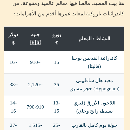
هنا بيت القصيد. مالطا فيها معالم عالمية ومتنوعة، من
كاتدرائيات باروكية لمعابد عمرها أقدم من الأهرامات:
يورو
جنيه
دولار
النشاط / المعلم
$
🇪🇬
€
كاتدرائية القديس يوحنا
~16
~910
15
(فاليتا)
معبد هال سافلييني
~38
~2,120
35
(Hypogeum) حجز مسبق
اللاجون الأزرق (فيري
13-
14-
790-910
بسيط، رايح وجاي)
15
16
جولة يوم كامل بالقارب
25-
1,515-
27-