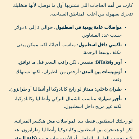
كارت من أهم الحاجات اللي تشتريها أول ما توصل، لأنها هتخليك
تتحرك بسهولة بين أغلب المناطق السياحية.
مواصلات عامة يومية في اسطنبول:
حوالي 3 إلى 8 دولار
حسب عدد المشاوير.
تاكسي داخل اسطنبول:
مناسب أحيانًا، لكنه ممكن يبقى
مكلف وسط الزحمة.
أوبر وBiTaksi:
مفيدين، لكن راقب السعر قبل ما توافق.
أوتوبيسات بين المدن:
أرخص من الطيران، لكنها تستهلك
وقت.
طيران داخلي:
ممتاز لو رايح كابادوكيا أو أنطاليا أو طرابزون.
تأجير سيارة:
مناسب للشمال التركي وأنطاليا وكابادوكيا،
لكنه غير مريح داخل اسطنبول.
لو رحلتك اسطنبول فقط، بند المواصلات مش هيكسر الميزانية.
لكن لو هتتحرك بين اسطنبول وكابادوكيا وأنطاليا وطرابزون، هنا
لازم تحسب الطيران الداخلي أو الأوتوبيسات ضمن
تكلفة السفر