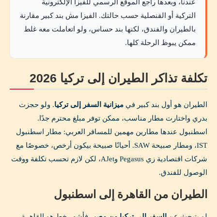
عندنا، وبعدها راجع الموقع الرسمي للفيزا الإلكترونية
التركية أو القنصلية حسب حالتك. الفيزا مش بند كبير مقارنة
بالطيران والفندق، لكنها بند حساس، ولو اتعاملت معه غلط
ممكن يبوظ الرحلة كلها.
تكلفة تذاكر الطيران إلى تركيا 2026
الطيران هو أول بند كبير في
ميزانية السفر إلى تركيا
. ولو حجزت
بدري واختارت مطار مناسب، ممكن توفر مبلغ محترم جدًا.
اسطنبول عندها مطارين مهمين للمسافر العربي: مطار اسطنبول
IST، ومطار صبيحة SAW. أحيانًا صبيحة بيكون أرخص، خصوصًا مع
شركات اقتصادية زي Pegasus وAJet، لكن لازم تحسب تكلفة ووقت
الوصول للفندق.
الطيران من القاهرة إلى اسطنبول
لو بتبحث عن
السفر إلى تركيا من مصر
، فأشهر خط هو القاهرة