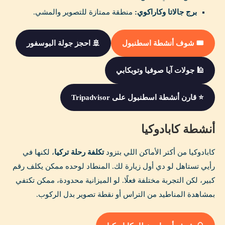
برج جالاتا وكاراكوي:
منطقة ممتازة للتصوير والمشي.
🎟️ شوف أنشطة اسطنبول
🚢 احجز جولة البوسفور
🕌 جولات آيا صوفيا وتوبكابي
⭐ قارن أنشطة اسطنبول على Tripadvisor
أنشطة كابادوكيا
كابادوكيا من أكتر الأماكن اللي بتزود
تكلفة رحلة تركيا
، لكنها في
رأيي تستاهل لو دي أول زيارة لك. المنطاد لوحده ممكن يكلف رقم
كبير، لكن التجربة مختلفة فعلًا. لو الميزانية محدودة، ممكن تكتفي
بمشاهدة المناطيد من التراس أو نقطة تصوير بدل الركوب.