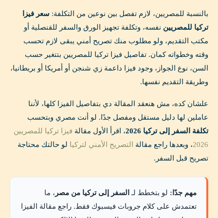
بالنسبة للمصريين، لازم تفصل بين نوعين من التكلفة:
سعر فيزا
تركيا للمصريين
نفسه، وتكلفة تجهيز الورق والسفر للقنصلية أو
مكتب التقديم، ولو مطلوب منك تصريح أمني يبقى لازم تحسب
وقته وخطواته كمان. تفاصيل فيزا تركيا للمصريين بتتغير حسب
السن، نوع الجواز، وجود فيزا داعمة زي شنجن أو أمريكا أو بريطانيا،
وطريقة التقديم نفسها.
علشان كده، مش هنعقد المقالة دي بتفاصيل الفيزا كلها، لأننا
عاملين لها دليل مستقل ومفصل جدًا. لو أنت مصري وبتحسب
تكلفة السفر إلى تركيا 2026
، اقرأ الأول مقالة
فيزا تركيا للمصريين
2026
، وبعدها راجع مقالة
التصريح الأمني لتركيا
لو حالتك محتاجة
تصريح قبل السفر.
مهم جدًا:
لو بتخطط لـ
السفر إلى تركيا من مصر
، ما
تعتمدش على كلام جروبات فيسبوك فقط. راجع مقالة الفيزا