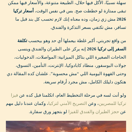
سهلة نسبيًا، الأكل فيها حلال، الطبيعة متنوعة، والأسعار فيها ممكن
تبقى ممتازة لو خططت صح. بس في نفس الوقت،
أسعار تركيا
2026
مش زي زمان، وده معناه إنك لازم تحسب كل بند قبل ما
تسافر، مش تكتفي بسعر التذكرة والفندق.
من واقع تجربتي، أكبر غلطة بيعملها أي حد وهو بيحسب
تكلفة
السفر إلى تركيا 2026
إنه يركز على الطيران والفندق وينسى
الحاجات الصغيرة اللي بتاكل الميزانية: المواصلات، الدخوليات،
جولات البوسفور، منطاد كابادوكيا، الإنترنت، التأمين، التسوق،
وحتى القهوة اليومية اللي “مش محسوبة”. علشان كده المقالة دي
هتكون دليلك الكامل، مش مجرد أرقام سريعة.
ولو أنت لسه في مرحلة التخطيط العام، اتكلمنا قبل كده عن
فيزا
تركيا للمصريين
، وعن
التصريح الأمني لتركيا
، وكمان عندنا دليل مهم
عن
حجز الطيران والفندق للفيزا
لو بتجهز ورق سفارة.