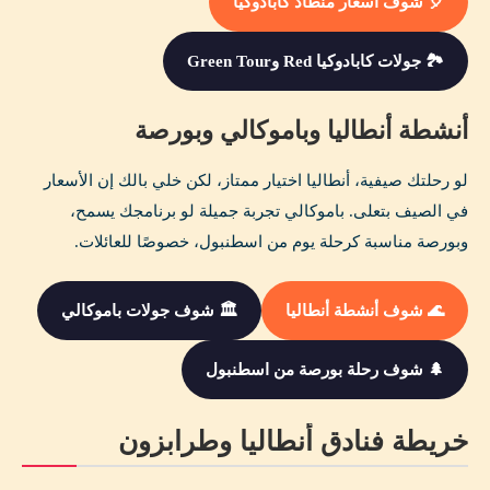
🎈 شوف أسعار منطاد كابادوكيا
🏞️ جولات كابادوكيا Red وGreen Tour
أنشطة أنطاليا وباموكالي وبورصة
لو رحلتك صيفية، أنطاليا اختيار ممتاز، لكن خلي بالك إن الأسعار
في الصيف بتعلى. باموكالي تجربة جميلة لو برنامجك يسمح،
وبورصة مناسبة كرحلة يوم من اسطنبول، خصوصًا للعائلات.
🌊 شوف أنشطة أنطاليا
🏛️ شوف جولات باموكالي
🌲 شوف رحلة بورصة من اسطنبول
خريطة فنادق أنطاليا وطرابزون