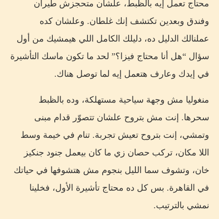
محتاج تعمل إيه بالظبط، علشان متحجزش طيران
وفندق وبعدين تكتشف إنك غلطان. وعلشان كده
عملنالك الدليل ده، دليلك الكامل اللي هيمشيك من أول
سؤال “هل أنا محتاج فيزا؟” لحد ما تكون ماسك التأشيرة
في إيدك وعارف هتعمل إيه لما توصل هناك.
منغوليا مش وجهة سياحية مستهلكة، وده بالظبط
سحرها. إنت مش بتروح علشان تتصوّر قدام مبنى
وتمشي، إنت بتروح تعيش تجربة. تنام في خيمة وسط
اللا مكان، تركب حصان زي ما كان بيعمل جنود جنكيز
خان، وتشوف سما الليل بنجوم مش هتشوفها في حياتك
في القاهرة. بس كل ده محتاج تأشيرة الأول، فخلينا
نمشي بالترتيب.