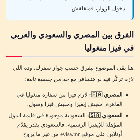
دخول الزوار، فمتقلقش.
الفرق بين المصري والسعودي والعربي
في فيزا منغوليا
هنا بقى الموضوع بيفرق حسب جواز سفرك، وده اللي
لازم تركّز فيه لو هتسافر مع حد من جنسية تانية:
المصري 🇪🇬:
لازم فيزا من سفارة منغوليا في
القاهرة. مفيش إيفيزا ومفيش فيزا وصول.
السعودي 🇸🇦:
السعودية موجودة في قايمة الدول
المؤهلة للإيفيزا الرسمية، فالسعودي يقدر يقدّم
أونلاين على موقع evisa.mn من غير ما يروح