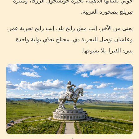
جوبي بكثبانها الذهبية، بحيرة خوبسجول الزرقا، ومنتزه
تيريلج بصخوره الغريبة.
يعني من الآخر، إنت مش رايح بلد، إنت رايح تجربة عمر.
وعلشان توصل للتجربة دي، محتاج تعدّي بوابة واحدة
بس: الفيزا. يلا نشوفها.