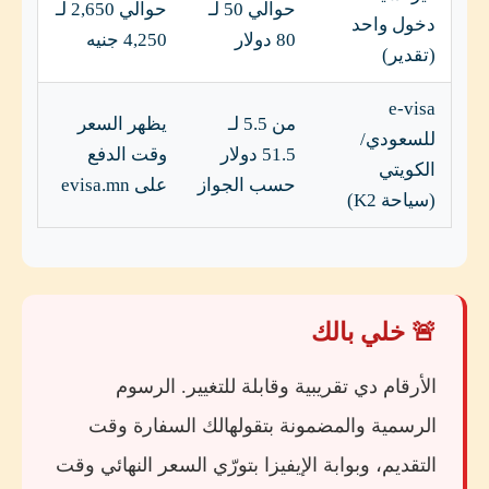
حوالي 50 لـ
حوالي 2,650 لـ
دخول واحد
80 دولار
4,250 جنيه
(تقدير)
e-visa
من 5.5 لـ
يظهر السعر
للسعودي/
51.5 دولار
وقت الدفع
الكويتي
حسب الجواز
على evisa.mn
(سياحة K2)
🚨 خلي بالك
الأرقام دي تقريبية وقابلة للتغيير. الرسوم
الرسمية والمضمونة بتقولهالك السفارة وقت
التقديم، وبوابة الإيفيزا بتورّي السعر النهائي وقت