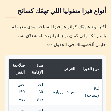
أنواع فيزا منغوليا اللي تهمّك كسائح
أكتر نوع هيهمّك كزائر هو فيزا السياحة، ودي معروفة
باسم K2. وفي كمان نوع للترانزيت لو هتعدّي بس.
خليني ألخّصهملك في الجدول ده:
مدة
صلاحية
نوع الفيزا
الغرض
الإقامة
الفيزا
لحد
حتى
K2
سياحة وزيارة
30
150
(سياحة)
يوم
يوم
لحد
حتى