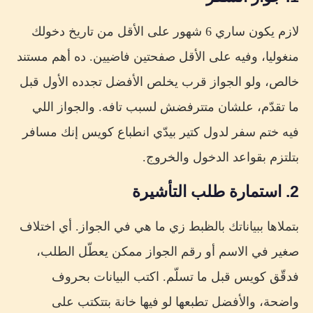
لازم يكون ساري 6 شهور على الأقل من تاريخ دخولك
منغوليا، وفيه على الأقل صفحتين فاضيين. ده أهم مستند
خالص، ولو الجواز قرب يخلص الأفضل تجدده الأول قبل
ما تقدّم، علشان متترفضش لسبب تافه. والجواز اللي
فيه ختم سفر لدول كتير بيدّي انطباع كويس إنك مسافر
بتلتزم بقواعد الدخول والخروج.
2. استمارة طلب التأشيرة
بتملاها ببياناتك بالظبط زي ما هي في الجواز. أي اختلاف
صغير في الاسم أو رقم الجواز ممكن يعطّل الطلب،
فدقّق كويس قبل ما تسلّم. اكتب البيانات بحروف
واضحة، والأفضل تطبعها لو فيها خانة بتتكتب على