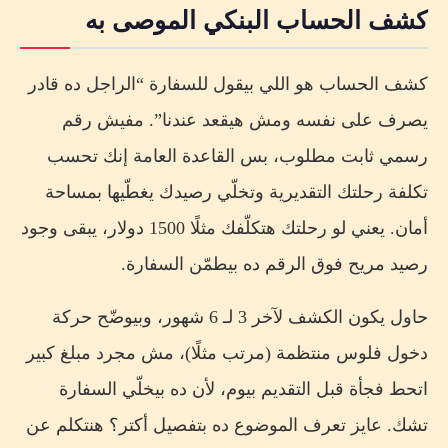
كشف الحساب البنكي الموصى به
كشف الحساب هو اللي بيقول للسفارة “الراجل ده قادر
يصرف على نفسه ومش هيقعد عندنا”. مفيش رقم
رسمي ثابت مطلوب، بس القاعدة العامة إنك تحسب
تكلفة رحلتك التقديرية وتخلّي رصيدك يغطّيها بمساحة
أمان. يعني لو رحلتك هتكلّفك مثلًا 1500 دولار، يبقى وجود
رصيد مريح فوق الرقم ده بيطمّن السفارة.
حاول يكون الكشف لآخر 3 لـ 6 شهور، وبيوضّح حركة
دخول فلوس منتظمة (مرتب مثلًا)، مش مجرد مبلغ كبير
اتحط فجأة قبل التقديم بيوم، لأن ده بيخلّي السفارة
تشك. عايز تعرف الموضوع ده بتفصيل أكتر؟ هنتكلم عن