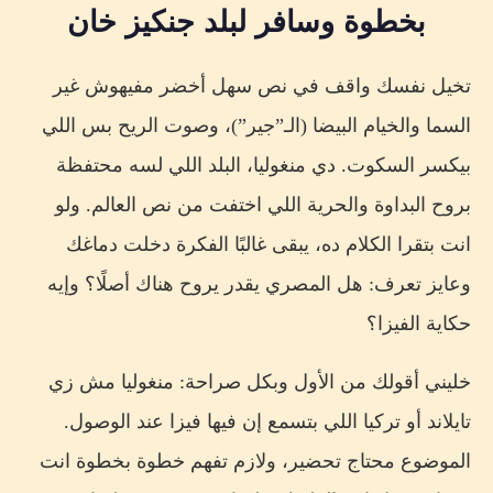
بخطوة وسافر لبلد جنكيز خان
تخيل نفسك واقف في نص سهل أخضر مفيهوش غير
السما والخيام البيضا (الـ”جير”)، وصوت الريح بس اللي
بيكسر السكوت. دي منغوليا، البلد اللي لسه محتفظة
بروح البداوة والحرية اللي اختفت من نص العالم. ولو
انت بتقرا الكلام ده، يبقى غالبًا الفكرة دخلت دماغك
وعايز تعرف: هل المصري يقدر يروح هناك أصلًا؟ وإيه
حكاية الفيزا؟
خليني أقولك من الأول وبكل صراحة: منغوليا مش زي
تايلاند أو تركيا اللي بتسمع إن فيها فيزا عند الوصول.
الموضوع محتاج تحضير، ولازم تفهم خطوة بخطوة انت