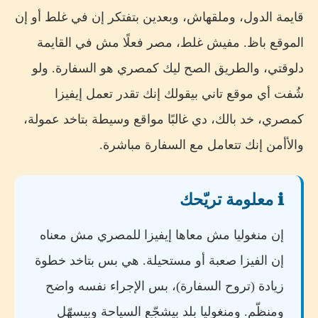
قايمة الدول، وملقهاش، وبعدين بتفتكر إن في غلط أو إن
الموقع باظ. مفيش غلط، مصر فعلًا مش في القايمة
دلوقتي، والطريق الصح ليك كمصري هو السفارة. ولو
شُفت أي موقع تاني بيقولك إنك تقدر تعمل إيفيزا
كمصري، خد بالك، دي غالبًا مواقع وسيطة بتاخد عمولة،
والأأمن إنك تتعامل مع السفارة مباشرة.
ℹ️ معلومة تريّحك
إن منغوليا مش معاها إيفيزا للمصري مش معناه
إن الفيزا صعبة أو مستحيلة. هي بس بتاخد خطوة
زيادة (تروح السفارة)، بس الإجراء نفسه واضح
ومنظّم. ومنغوليا بلد بيشجّع السياحة وبيسهّل