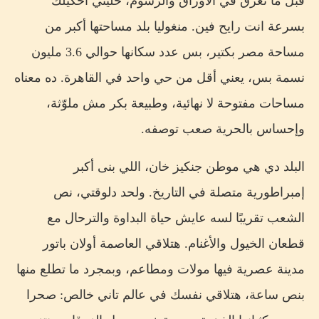
قبل ما نغرق في الأوراق والرسوم، خليني أحكيلك
بسرعة انت رايح فين. منغوليا بلد مساحتها أكبر من
مساحة مصر بكتير، بس عدد سكانها حوالي 3.6 مليون
نسمة بس، يعني أقل من حي واحد في القاهرة. ده معناه
مساحات مفتوحة لا نهائية، وطبيعة بكر مش ملوّثة،
وإحساس بالحرية صعب توصفه.
البلد دي هي موطن جنكيز خان، اللي بنى أكبر
إمبراطورية متصلة في التاريخ. ولحد دلوقتي، نص
الشعب تقريبًا لسه عايش حياة البداوة والترحال مع
قطعان الخيول والأغنام. هتلاقي العاصمة أولان باتور
مدينة عصرية فيها مولات ومطاعم، وبمجرد ما تطلع منها
بنص ساعة، هتلاقي نفسك في عالم تاني خالص: صحرا