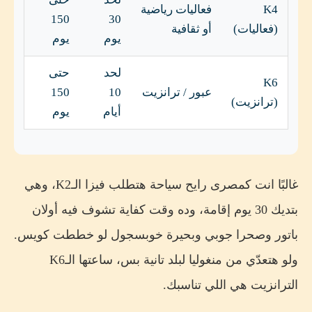
K4
فعاليات رياضية
150
30
(فعاليات)
أو ثقافية
يوم
يوم
لحد
حتى
K6
عبور / ترانزيت
10
150
(ترانزيت)
أيام
يوم
غالبًا انت كمصرى رايح سياحة هتطلب فيزا الـK2، وهي
بتديك 30 يوم إقامة، وده وقت كفاية تشوف فيه أولان
باتور وصحرا جوبي وبحيرة خوبسجول لو خططت كويس.
ولو هتعدّي من منغوليا لبلد تانية بس، ساعتها الـK6
الترانزيت هي اللي تناسبك.