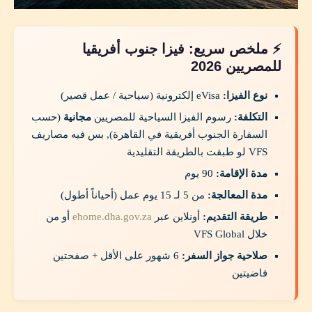
⚡ ملخص سريع: فيزا جنوب أفريقيا
للمصريين 2026
نوع الفيزا:
eVisa إلكترونية (سياحية / عمل قصير)
التكلفة:
رسوم الفيزا السياحية للمصريين
مجانية
(حسب
السفارة الجنوب أفريقية في القاهرة), بس فيه مصاريف
VFS لو طبقت بالطريقة التقليدية
مدة الإقامة:
90 يوم
مدة المعالجة:
من 5 لـ 15 يوم عمل (أحياناً أطول)
طريقة التقديم:
أونلاين عبر
ehome.dha.gov.za
أو من
خلال VFS Global
صلاحية جواز السفر:
6 شهور على الأقل + صفحتين
فاضيتين