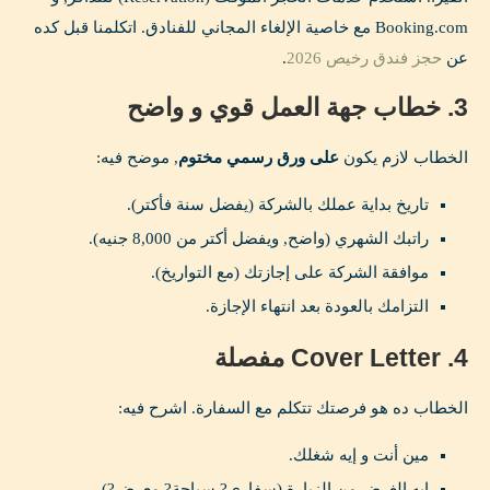
Booking.com مع خاصية الإلغاء المجاني للفنادق. اتكلمنا قبل كده
عن
حجز فندق رخيص 2026
.
3. خطاب جهة العمل قوي و واضح
الخطاب لازم يكون
على ورق رسمي مختوم
, موضح فيه:
تاريخ بداية عملك بالشركة (يفضل سنة فأكتر).
راتبك الشهري (واضح, ويفضل أكتر من 8,000 جنيه).
موافقة الشركة على إجازتك (مع التواريخ).
التزامك بالعودة بعد انتهاء الإجازة.
4. Cover Letter مفصلة
الخطاب ده هو فرصتك تتكلم مع السفارة. اشرح فيه:
مين أنت و إيه شغلك.
إيه الغرض من الزيارة (سفاري? سياحة? معرض?).