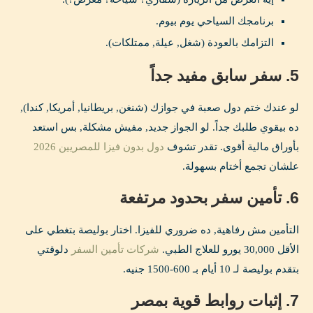
برنامجك السياحي يوم بيوم.
التزامك بالعودة (شغل, عيلة, ممتلكات).
5. سفر سابق مفيد جداً
لو عندك ختم دول صعبة في جوازك (شنغن, بريطانيا, أمريكا, كندا),
ده بيقوي طلبك جداً. لو الجواز جديد, مفيش مشكلة, بس استعد
بأوراق مالية أقوى. تقدر تشوف
دول بدون فيزا للمصريين 2026
علشان تجمع أختام بسهولة.
6. تأمين سفر بحدود مرتفعة
التأمين مش رفاهية, ده ضروري للفيزا. اختار بوليصة بتغطي على
الأقل 30,000 يورو للعلاج الطبي.
شركات تأمين السفر
دلوقتي
بتقدم بوليصة لـ 10 أيام بـ 600-1500 جنيه.
7. إثبات روابط قوية بمصر