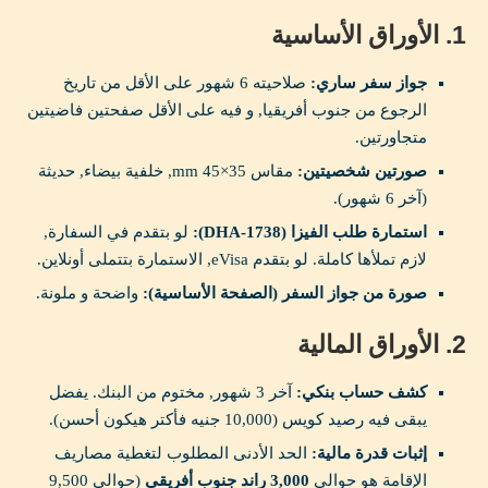
1. الأوراق الأساسية
جواز سفر ساري:
صلاحيته 6 شهور على الأقل من تاريخ
الرجوع من جنوب أفريقيا, و فيه على الأقل صفحتين فاضيتين
متجاورتين.
صورتين شخصيتين:
مقاس 35×45 mm, خلفية بيضاء, حديثة
(آخر 6 شهور).
استمارة طلب الفيزا (DHA-1738):
لو بتقدم في السفارة,
لازم تملأها كاملة. لو بتقدم eVisa, الاستمارة بتتملى أونلاين.
صورة من جواز السفر (الصفحة الأساسية):
واضحة و ملونة.
2. الأوراق المالية
كشف حساب بنكي:
آخر 3 شهور, مختوم من البنك. يفضل
يبقى فيه رصيد كويس (10,000 جنيه فأكتر هيكون أحسن).
إثبات قدرة مالية:
الحد الأدنى المطلوب لتغطية مصاريف
الإقامة هو حوالي
3,000 راند جنوب أفريقي
(حوالي 9,500