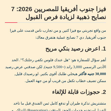
فيزا جنوب أفريقيا للمصريين 2026: 7
نصايح ذهبية لزيادة فرص القبول
من واقع تجربتي مع فيزا كتير, و من تجارب ناس قدمت على فيزا
جنوب أفريقيا, دي 7 نصايح عملية هتفرق معاك:
1. اعرض رصيد بنكي مريح
أهم سؤال للسفارة هو: “هل عندك فلوس تكفي رحلتك؟”. الحد
الأدنى الرسمي 3,000 راند (~9,500 جنيه), لكن صدقني عرض رصيد
30,000 جنيه فأكتر
هيخلي طلبك أقوى بكتير. لو رصيدك قليل,
ممكن تضيف خطاب تكفل من قريب أو من جهة العمل.
2. حجوزات قابلة للإلغاء
متشتريش تذكرة طيران أو تدفع كامل ثمن الفندق قبل ما تاخد
الفيزا. استخدم خدمات الحجز المؤقت (Reservation) للتذاكر, و