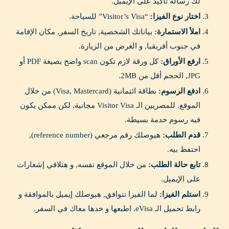
لك رسالة تأكيد على الإيميل.
اختار نوع الفيزا:
“Visitor’s Visa” للسياحة.
املأ الاستمارة:
بياناتك الشخصية, تاريخ السفر, مكان الإقامة
في جنوب أفريقيا, و الغرض من الزيارة.
ارفع الأوراق:
كل ورقة لازم تكون scan واضح بصيغة PDF أو
JPG, الحجم أقل من 2MB.
ادفع الرسوم:
بطاقة ائتمانية (Visa, Mastercard) من خلال
الموقع. للمصريين الـ Visitor Visa مجانية, لكن ممكن يكون
فيه رسوم خدمة بسيطة.
قدم الطلب:
هيوصلك رقم مرجعي (reference number),
احتفظ بيه.
تابع حالة الطلب:
من خلال الموقع نفسه, و هتلاقي إشعارات
على الإيميل.
استلم الفيزا:
لما الفيزا تتوافق, هيوصلك إيميل بالموافقة و
رابط تحميل الـ eVisa. اطبعها و خدها معاك في السفر.