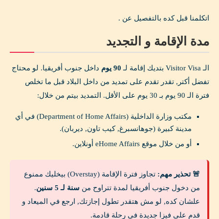
اتكلمنا قبل كده بالتفصيل عن .
مدة الإقامة و التجديد
الـ Visitor Visa بتديك إقامة لـ
90 يوم
داخل جنوب أفريقيا. لو محتاج
تفضل أكتر, تقدر تقدم على تمديد من داخل البلاد قبل ما تخلص
فترة الـ 90 يوم بـ 30 يوم على الأقل. التمديد بيتم من خلال:
مكتب وزارة الداخلية (Department of Home Affairs) في أي
مدينة كبيرة (جوهانسبرغ, كيب تاون, ديربان).
أو من خلال موقع eHome Affairs أونلاين.
🚨 تحذير مهم:
تجاوز فترة الإقامة (Overstay) بيخليك ممنوع
من دخول جنوب أفريقيا لمدة تتراوح من
سنة لـ 5 سنين
.
علشان كده, لو مش هتقدر تطول إجازتك, ارجع في الميعاد و
قدم على فيزا جديدة في رحلة قادمة.