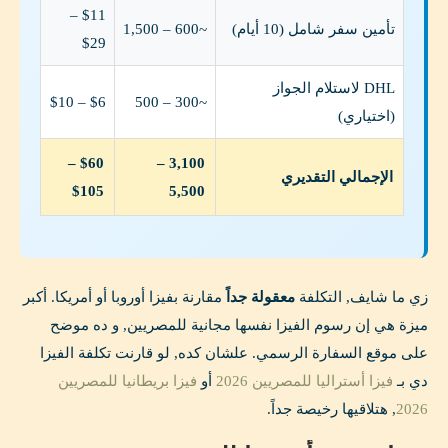
$11 –
تأمين سفر شامل (10 أيام)
~600 – 1,500
$29
DHL لاستلام الجواز
$6 – $10
~300 – 500
(اختياري)
$60 –
3,100 –
الإجمالي التقديري
$105
5,500
زي ما شايف, التكلفة
معقولة جداً
مقارنة بفيزا أوروبا أو أمريكا. أكبر
ميزة هي إن رسوم الفيزا نفسها مجانية للمصريين, و ده موضح
على موقع السفارة الرسمي. علشان كده, لو قارنت تكلفة الفيزا
دي بـ
فيزا أستراليا للمصريين 2026
أو
فيزا بريطانيا للمصريين
2026
, هتلاقيها رخيصة جداً.