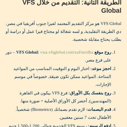
الطريقة التانية: التقديم من خلال VFS
Global
VFS Global هو مركز التقديم المعتمد لفيزا جنوب أفريقيا في مصر.
دي الطريقة التقليدية, و لسه شغالة لو محتاج فيزا عمل أو دراسة أو
بطلب يحتاج مقابلة شخصية.
روح موقع VFS Global:
visa.vfsglobal.com/zaf/en/dha
– دور
على فرع مصر.
احجز موعد:
اختار اليوم و التوقيت المناسب من المواعيد
المتاحة. المواعيد ممكن تكون ضيقة, خصوصاً في موسم
الإجازات.
روح بنفسك بكل الأوراق:
فرع VFS بيكون في القاهرة
(المهندسين), أحضر كل الأوراق الأصلية + صورة منها.
قدم البصمات:
لازم تقدم بصماتك (Biometrics) شخصياً.
الأطفال تحت 7 سنين معفيين.
ادفع الرسوم:
رسوم VFS الخدمية حوالي 1,200-1,500 جنيه