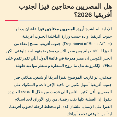
هل المصريين محتاجين فيزا لجنوب
أفريقيا 2026؟
الإجابة المباشرة:
أيوة, المصريين محتاجين فيزا
علشان يدخلوا
جنوب أفريقيا, و ده حسب وزارة الداخلية الجنوب أفريقية
(Department of Home Affairs). جنوب أفريقيا بتمنح إعفاء من
الفيزا لـ 80+ دولة, بس مصر للأسف مش ضمنهم لحد دلوقتي. لكن
الخبر الكويس إن مصر
مدرجة في قائمة الدول اللي تقدر تقدم على
eVisa
الإلكترونية بدل ما تروح السفارة و تنتظر مواعيد طويلة.
صدقني, لو قارنت الموضوع بفيزا أمريكا أو شنغن, هتلاقي فيزا
جنوب أفريقيا أسهل بكتير من ناحية الإجراءات, و الشكوك على
المصريين أقل بكتير. الناس اللي قدمت من خلال الـ eVisa الجديدة
بتقول إن العملية كلها بقت رقمية, من رفع الأوراق لحد استلام
الفيزا على الإيميل. علشان كده, لو بتخطط لرحلة لجنوب أفريقيا,
ابدأ من دلوقتي تجمع أوراقك.