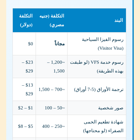
التكلفة (جنيه
التكلفة
البند
مصري)
(دولار)
رسوم الفيزا السياحية
مجاناً
$0
(Visitor Visa)
رسوم خدمة VFS (لو طبقت
~1,200 –
$23 –
بهذه الطريقة)
1,500
$29
$13 –
ترجمة الأوراق (5-7 أوراق)
~700 – 1,500
$29
صور شخصية
~50 – 100
$1 – $2
شهادة تطعيم الحمى
$5 – $8
~250 – 400
الصفراء (لو محتاجها)