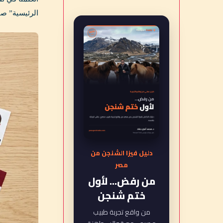
الرئيسية” صار
دليل فيزا الشنجن من
مصر
من رفض... لأول
ختم شنجن
من واقع تجربة طبيب