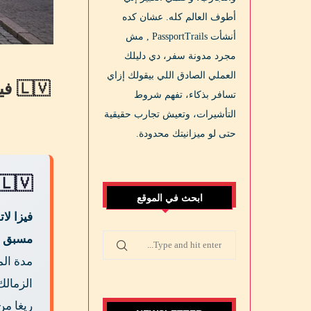
أطوف العالم كله. عشان كده
أنشأت PassportTrails , مش
مجرد مدونة سفر، دي دليلك
العملي الصادق اللي بيقولك إزاي
🇱🇻 فيزا لاتفيا للمصريين 2026: دليلك الكامل من VFS القاهرة + رسوم 1736 جنيه خدمة
تسافر بذكاء، تفهم شروط
التأشيرات، وتعيش تجارب حقيقية
حتى لو ميزانيتك محدودة.
🇱🇻 خلاصة سريعة: فيزا لاتفيا للمصريين 26
ابحث في الموقع
فيزا لاتف
مسبق 
ريغا من