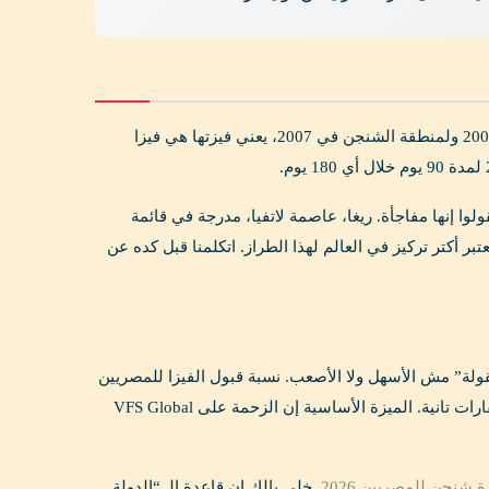
. لاتفيا انضمت للاتحاد الأوروبي في 2004 ولمنطقة الشنجن في 2007، يعني فيزتها هي فيزا
لوا إنها مفاجأة. ريغا، عاصمة لاتفيا، مدرجة في قائمة
معقولة” مش الأسهل ولا الأصعب. نسبة قبول الفيزا للمصريين
في لاتفيا حوالي 80-85% (وده رقم محترم)، ومدة المعالجة فيها مرنة شوية مقارنة بسفارات تانية. الميزة الأساسية إن الزحمة على VFS Global
شنجن للمصريين 2026
. خلي بالك إن قاعدة الـ “الدولة