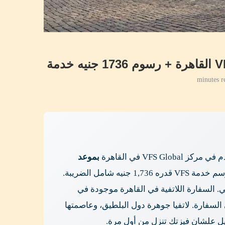
بموعد
، مفيش walk-in. الرسوم الرسمية 90 يورو (~5,570 جنيه) + رسم خدمة VFS قدره 1,736 جنيه شامل الضريبة.
ي حالات التقييم الإضافي. السفارة اللاتفية في القاهرة موجودة في
VFS Gl، مفيش تقديم مباشر في السفارة. لاتفيا جوهرة دول البلطيق، وعاصمتها
ل علشان فيزتك تنزل من أول مرة.