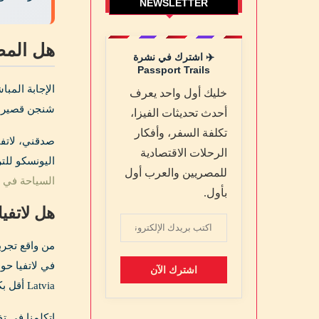
NEWSLETTER
هل المصر
✈️ اشترك في نشرة
Passport Trails
الإجابة المبا
خليك أول واحد يعرف
شنجن قصيرة المدى (نوع C) بتسمحلك تدخل لاتفيا وتتنقل 
أحدث تحديثات الفيزا،
تكلفة السفر، وأفكار
صدقني، لاتفيا
الرحلات الاقتصادية
اليونسكو للتراث العالمي بفض
للمصريين والعرب أول
السياحة في ريغا
بأول.
هل لاتفي
من واقع تجرب
Latvia أقل بكتير من VFS فرنسا أو ألمانيا، يعني تقدر تحجز ميعاد بسهولة.
اتكلمنا في ت