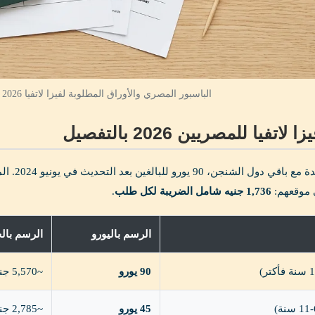
الباسبور المصري والأوراق المطلوبة لفيزا لاتفيا 2026 في VFS Global القاهرة
اتفيا للمصريين 2026 بالتفصيل
موقعهم:
1,736 جنيه شامل الضريبة لكل طلب
.
الرسم باليورو
الرسم بالج
90 يورو
~5,570 جنيه
45 يورو
~2,785 جنيه