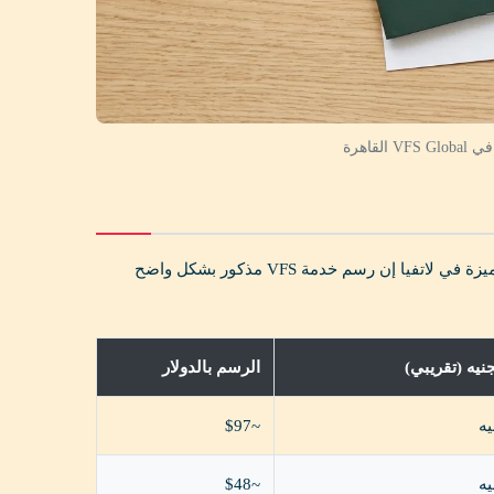
الرسوم موحدة مع باقي دول الشنجن، 90 يورو للبالغين بعد التحديث في يونيو 2024. الميزة في لاتفيا إن رسم خدمة VFS مذكور بشكل واضح
نيه (تقريبي)
الرسم بالدولار
~$97
~$48