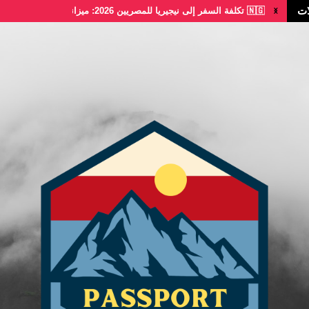
ات
🇳🇬 تكلفة السفر إلى نيجيريا للمصريين 2026: ميزانية...