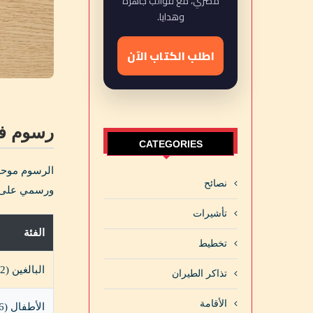
مصري، مع قوالب جاهزة
وهدايا.
اطلب الكتاب الآن
رسوم فيزا ل
CATEGORIES
نصائح
ورسمي على 
تأشيرات
الفئة
تخطيط
البالغين (12 سنة فأكتر)
تذاكر الطيران
الأقامة
الأطفال (6-11 سنة)