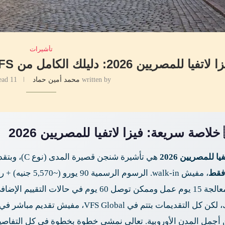
تأشيرات
written by
محمد أمين حماد
11 minutes read
20
يا للمصريين 2026
هي تأشيرة شنجن قصيرة المدى (نوع C)، وبتقدم في مركز VFS Global في القاهرة
فقط
مدة المعالجة 15 يوم عمل وممكن توصل 60 يوم ف
الزمالك، لكن كل التقديمات بتتم في obal
 أجمل المدن الأوروبية. تعالى نمشي خطوة بخطوة في كل التفاصي