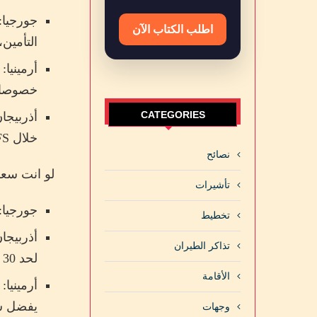
جورجيا:
اطلب الكتاب الآن
التأمين، إ
أرمينيا
خصوصا م
CATEGORIES
أذربيجا
خلال VFS والسفارة.
نصائح
لو انت سع
تأشيرات
جورجيا:
تخطيط
تذاكر الطيران
لحد 30 يوم.
الأقامة
يفضل سا
وجهات