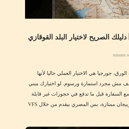
جورجيا ولا أرمينيا ولا أذربيجان 2026؟ 🇬🇪🇦🇲🇦🇿 دليلك الصريح لاختيار البلد القوقازي
ورق، جورجيا هي الاختيار العملي حاليا لأنها
لملف مش مجرد استمارة ورسوم. لو اختيارك مبني
مع السفارة قبل ما تدفع في حجوزات غير قابلة
للإلغاء. ولو عايز مدينة مرتبة، أكل حلال أسهل، وتجربة مناسبة للعائلة، أذربيجان ممتازة، بس المصري بيقدم من خلال VFS