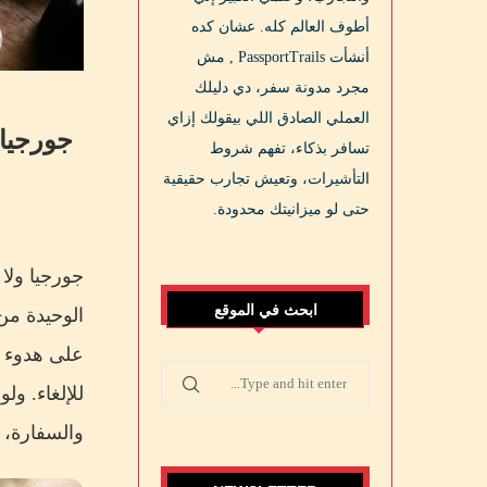
أطوف العالم كله. عشان كده
أنشأت PassportTrails , مش
مجرد مدونة سفر، دي دليلك
العملي الصادق اللي بيقولك إزاي
تسافر بذكاء، تفهم شروط
التأشيرات، وتعيش تجارب حقيقية
حتى لو ميزانيتك محدودة.
جورجيا ولا 
ابحث في الموقع
الوحيدة من
على هدوء ا
والسفارة، مش isa