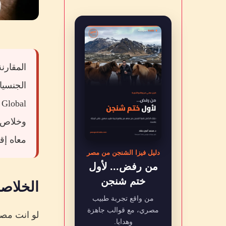
المقارن
وخلاص، 
معاه إق
دليل فيزا الشنجن من مصر
من رفض... لأول
ختم شنجن
الخلاصة
من واقع تجربة طبيب
مصري، مع قوالب جاهزة
لو انت مص
وهدايا.