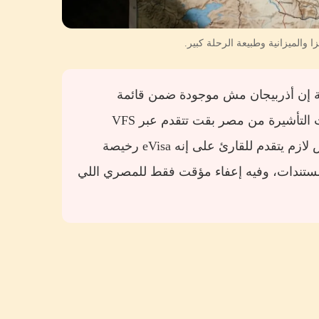
 والميزانية وطبيعة الرحلة كبير.
طة إن أذربيجان مش موجودة ضمن قائمة
الجنسيات المؤهلة للتأشيرة الإلكترونية لحامل الجواز المصري، وطلبات التأشيرة من مصر بقت تتقدم عبر VFS
Global بالتنسيق مع السفارة. تاني نقطة إن دخول أرمينيا للمصري مش لازم يتقدم للقارئ على إنه eVisa رخيصة
لمستندات، وفيه إعفاء مؤقت فقط للمصري اللي