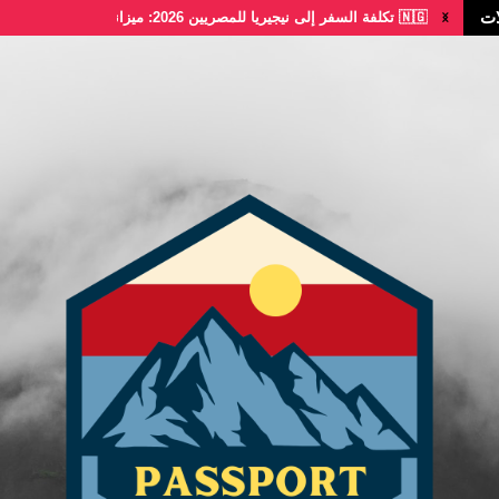
ات
🇳🇬 تكلفة السفر إلى نيجيريا للمصريين 2026: ميزانية...