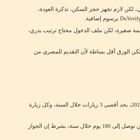
ني، لكن لازم تجهز حجز السكن، تذكرة العودة،
عاصمة صغيرة، لكن ملف الدخول محتاج ترتيب بدري،
، لكن الورق أقل بساطة لأن التقديم للمصري من
أذربيجان: بدون فيزا بصورة مؤقتة من 15 فبراير 2026 لحد 15 فبراير 2027، بحد أقصى 3 زيارات خلال السنة، وكل زيارة
أرمينيا: بدون فيزا لحاملي كل أنواع الجوازات السعودية، والإقامة ممكن توصل إلى 180 يوم خلال سنة، بشرط إن الجواز