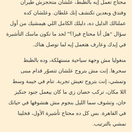
محتاج تعمل إيه بالظبط، علشان متحجزش طيران
وفندق وبعدين تكتشف إنك غلطان. وعلشان كده
عملنالك الدليل ده، دليلك الكامل اللي هيمشيك من أول
سؤال “هل أنا محتاج فيزا؟” لحد ما تكون ماسك التأشيرة
في إيدك وعارف هتعمل إيه لما توصل هناك.
منغوليا مش وجهة سياحية مستهلكة، وده بالظبط
سحرها. إنت مش بتروح علشان تتصوّر قدام مبنى
وتمشي، إنت بتروح تعيش تجربة. تنام في خيمة وسط
اللا مكان، تركب حصان زي ما كان بيعمل جنود جنكيز
خان، وتشوف سما الليل بنجوم مش هتشوفها في حياتك
في القاهرة. بس كل ده محتاج تأشيرة الأول، فخلينا
نمشي بالترتيب.