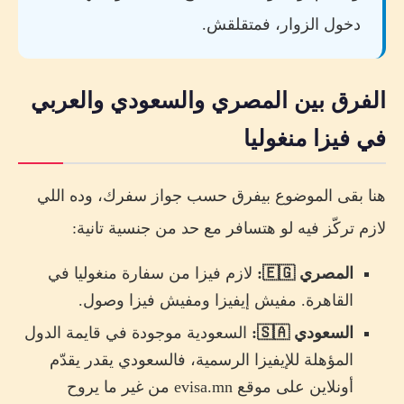
دخول الزوار، فمتقلقش.
الفرق بين المصري والسعودي والعربي
في فيزا منغوليا
هنا بقى الموضوع بيفرق حسب جواز سفرك، وده اللي
لازم تركّز فيه لو هتسافر مع حد من جنسية تانية:
المصري 🇪🇬:
لازم فيزا من سفارة منغوليا في
القاهرة. مفيش إيفيزا ومفيش فيزا وصول.
السعودي 🇸🇦:
السعودية موجودة في قايمة الدول
المؤهلة للإيفيزا الرسمية، فالسعودي يقدر يقدّم
أونلاين على موقع evisa.mn من غير ما يروح