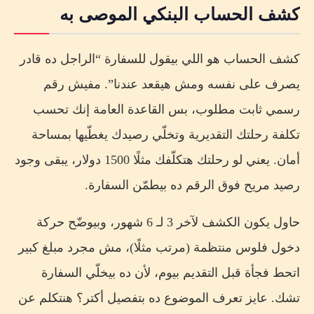
كشف الحساب البنكي الموصى به
كشف الحساب هو اللي بيقول للسفارة “الراجل ده قادر
يصرف على نفسه ومش هيقعد عندنا”. مفيش رقم
رسمي ثابت مطلوب، بس القاعدة العامة إنك تحسب
تكلفة رحلتك التقديرية وتخلّي رصيدك يغطّيها بمساحة
أمان. يعني لو رحلتك هتكلّفك مثلًا 1500 دولار، يبقى وجود
رصيد مريح فوق الرقم ده بيطمّن السفارة.
حاول يكون الكشف لآخر 3 لـ 6 شهور، وبيوضّح حركة
دخول فلوس منتظمة (مرتب مثلًا)، مش مجرد مبلغ كبير
اتحط فجأة قبل التقديم بيوم، لأن ده بيخلّي السفارة
تشك. عايز تعرف الموضوع ده بتفصيل أكتر؟ هنتكلم عن