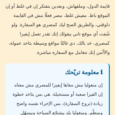
قايمة الدول، وملقهاش، وبعدين بتفتكر إن في غلط أو إن
الموقع باظ. مفيش غلط، مصر فعلًا مش في القايمة
دلوقتي، والطريق الصح ليك كمصري هو السفارة. ولو
شُفت أي موقع تاني بيقولك إنك تقدر تعمل إيفيزا
كمصري، خد بالك، دي غالبًا مواقع وسيطة بتاخد عمولة،
والأأمن إنك تتعامل مع السفارة مباشرة.
ℹ️ معلومة تريّحك
إن منغوليا مش معاها إيفيزا للمصري مش معناه
إن الفيزا صعبة أو مستحيلة. هي بس بتاخد خطوة
زيادة (تروح السفارة)، بس الإجراء نفسه واضح
ومنظّم. ومنغوليا بلد بيشجّع السياحة وبيسهّل