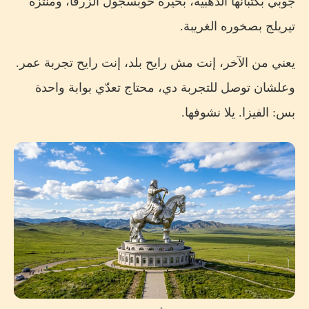
جوبي بكثبانها الذهبية، بحيرة خوبسجول الزرقا، ومنتزه
تيريلج بصخوره الغريبة.
يعني من الآخر، إنت مش رايح بلد، إنت رايح تجربة عمر.
وعلشان توصل للتجربة دي، محتاج تعدّي بوابة واحدة
بس: الفيزا. يلا نشوفها.