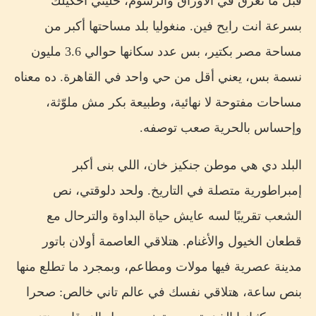
قبل ما نغرق في الأوراق والرسوم، خليني أحكيلك
بسرعة انت رايح فين. منغوليا بلد مساحتها أكبر من
مساحة مصر بكتير، بس عدد سكانها حوالي 3.6 مليون
نسمة بس، يعني أقل من حي واحد في القاهرة. ده معناه
مساحات مفتوحة لا نهائية، وطبيعة بكر مش ملوّثة،
وإحساس بالحرية صعب توصفه.
البلد دي هي موطن جنكيز خان، اللي بنى أكبر
إمبراطورية متصلة في التاريخ. ولحد دلوقتي، نص
الشعب تقريبًا لسه عايش حياة البداوة والترحال مع
قطعان الخيول والأغنام. هتلاقي العاصمة أولان باتور
مدينة عصرية فيها مولات ومطاعم، وبمجرد ما تطلع منها
بنص ساعة، هتلاقي نفسك في عالم تاني خالص: صحرا