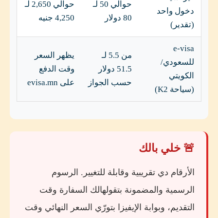
حوالي 50 لـ
حوالي 2,650 لـ
دخول واحد
80 دولار
4,250 جنيه
(تقدير)
e-visa
من 5.5 لـ
يظهر السعر
للسعودي/
51.5 دولار
وقت الدفع
الكويتي
حسب الجواز
على evisa.mn
(سياحة K2)
🚨 خلي بالك
الأرقام دي تقريبية وقابلة للتغيير. الرسوم
الرسمية والمضمونة بتقولهالك السفارة وقت
التقديم، وبوابة الإيفيزا بتورّي السعر النهائي وقت