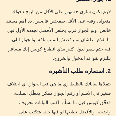
لازم يكون ساري 6 شهور على الأقل من تاريخ دخولك
منغوليا، وفيه على الأقل صفحتين فاضيين. ده أهم مستند
خالص، ولو الجواز قرب يخلص الأفضل تجدده الأول قبل
ما تقدّم، علشان متترفضش لسبب تافه. والجواز اللي
فيه ختم سفر لدول كتير بيدّي انطباع كويس إنك مسافر
بتلتزم بقواعد الدخول والخروج.
2. استمارة طلب التأشيرة
بتملاها ببياناتك بالظبط زي ما هي في الجواز. أي اختلاف
صغير في الاسم أو رقم الجواز ممكن يعطّل الطلب،
فدقّق كويس قبل ما تسلّم. اكتب البيانات بحروف
واضحة، والأفضل تطبعها لو فيها خانة بتتكتب على