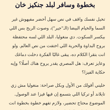
بخطوة وسافر لبلد جنكيز خان
تخيل نفسك واقف في نص سهل أخضر مفيهوش غير
السما والخيام البيضا (الـ”جير”)، وصوت الريح بس اللي
بيكسر السكوت. دي منغوليا، البلد اللي لسه محتفظة
بروح البداوة والحرية اللي اختفت من نص العالم. ولو
انت بتقرا الكلام ده، يبقى غالبًا الفكرة دخلت دماغك
وعايز تعرف: هل المصري يقدر يروح هناك أصلًا؟ وإيه
حكاية الفيزا؟
خليني أقولك من الأول وبكل صراحة: منغوليا مش زي
تايلاند أو تركيا اللي بتسمع إن فيها فيزا عند الوصول.
الموضوع محتاج تحضير، ولازم تفهم خطوة بخطوة انت