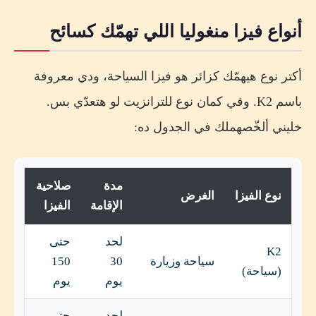
أنواع فيزا منغوليا اللي تهمّك كسائح
أكتر نوع هيهمّك كزائر هو فيزا السياحة، ودي معروفة
باسم K2. وفي كمان نوع للترانزيت لو هتعدّي بس.
خليني ألخّصهملك في الجدول ده:
مدة
صلاحية
نوع الفيزا
الغرض
الإقامة
الفيزا
لحد
حتى
K2
سياحة وزيارة
30
150
(سياحة)
يوم
يوم
لحد
حتى