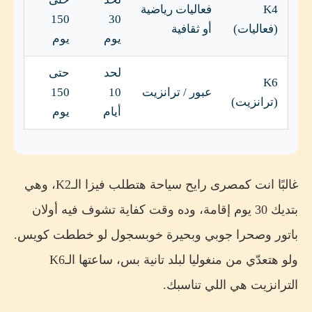
K4
فعاليات رياضية
150
30
(فعاليات)
أو ثقافية
يوم
يوم
لحد
حتى
K6
عبور / ترانزيت
10
150
(ترانزيت)
أيام
يوم
غالبًا انت كمصرى رايح سياحة هتطلب فيزا الـK2، وهي
بتديك 30 يوم إقامة، وده وقت كفاية تشوف فيه أولان
باتور وصحرا جوبي وبحيرة خوبسجول لو خططت كويس.
ولو هتعدّي من منغوليا لبلد تانية بس، ساعتها الـK6
الترانزيت هي اللي تناسبك.