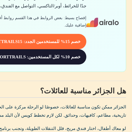
جدًا للخرائط، أوبر/التاكسي، التواصل مع الفندق، 
إفصاح بسيط: بعض الروابط في هذا القسم روابط أف
إضافية عليك.
خصم 15% للمستخدمين الجدد: PASSPORTTRAILS15
خصم 10% لكل المستخدمين: PASSPORTTRAILS
هل الجزائر مناسبة للعائلات؟
الجزائر ممكن تكون مناسبة للعائلات، خصوصًا لو الرحلة مركزة على الجز
تاريخية، مطاعم، كافيهات، وحدائق. لكن لازم تخطط كويس لأن البلد م
لو معاك أطفال، اختار فندق مريح، قلل التنقلات الطويلة، وتجنب برنام