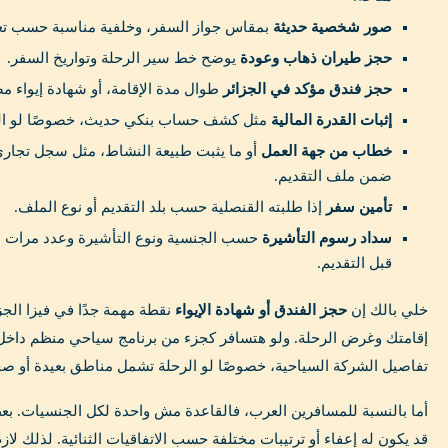
صور شخصية حديثة
بمقاس جواز السفر، وخلفية مناسبة حسب تعل
حجز طيران ذهاب وعودة
يوضح خط سير الرحلة وتواريخ السفر.
حجز فندق مؤكد في الجزائر
طوال مدة الإقامة، أو شهادة إيواء 
إثبات القدرة المالية
مثل كشف حساب بنكي حديث، خصوصًا لو الق
خطاب من جهة العمل
أو ما يثبت طبيعة النشاط، مثل سجل تجاري 
ضمن ملف التقديم.
تأمين سفر
إذا طلبته القنصلية حسب بلد التقديم أو نوع الملف.
سداد رسوم التأشيرة
حسب الجنسية ونوع التأشيرة وعدد مرات الد
قبل التقديم.
خلي بالك إن
حجز الفندق أو شهادة الإيواء
نقطة مهمة جدًا في فيزا الجز
إقامتك وغرض الرحلة. ولو هتسافر كجزء من برنامج سياحي منظم داخل الج
تفاصيل الشركة السياحية، خصوصًا لو الرحلة تشمل مناطق بعيدة أو صح
أما بالنسبة للمسافرين العرب، فالقاعدة مش واحدة لكل الجنسيات. بع
قد يكون له إعفاء أو ترتيبات مختلفة حسب الاتفاقيات الثنائية. لذلك لا