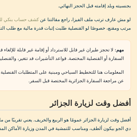
بجنسيته وبلد إقامته قبل الحجز النهائي.
لو مش عارف ترتب ملف الفيزا، راجع مقالتنا عن
كشف حساب بنكي للسفا
مرتب ومقنع، خصوصًا لو القنصلية طلبت إثبات قدرة مالية مع طلب الت
مهم:
لا تحجز طيران غير قابل للاسترداد أو إقامة غير قابلة للإلغاء ق
السفارة أو القنصلية المختصة. قواعد التأشيرات قد تتغير، والقنصلية
المعلومات هنا للتخطيط السياحي ومبنية على المتطلبات القنصلية الع
عن مراجعة السفارة الجزائرية المختصة قبل السفر.
أفضل وقت لزيارة الجزائر
أفضل وقت لزيارة الجزائر عمومًا هو الربيع والخريف. يعني تقريبًا من 
دي الجو بيكون ألطف، ومناسب للتمشية في المدن وزيارة الأماكن المف