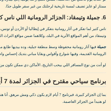
ممتاز لو عايز تضيف لمسة تاريخية لرحلتك من غير سفر طويل جدًا.
6. جميلة وتيمقاد: الجزائر الرومانية اللي ناس كتير متعرفهاش
ناس كتير لما تفكر في آثار رومانية بتفكر في إيطاليا أو الأردن أو تونس،
وتيمقاد من أهم المواقع الأثرية في البلد، وكلاهما ضمن مواقع التراث ال
جميلة
فيها آثار رومانية محفوظة وسط منطقة جبلية، وده بيديها طابع م
الرومانية القديمة، وفيها شوارع وأقواس وبقايا مباني بتديك إحساس وا
لو أنت من نوع المسافر اللي بيحب التاريخ، الأماكن دي ممكن تكون من 
برنامج سياحي مقترح في الجزائر لمدة 7 أيام
بما إن الجزائر كبيرة، فبرنامج 7 أيام لازم يكون ذك
لو هتبدأ من الجزائر العاصمة.