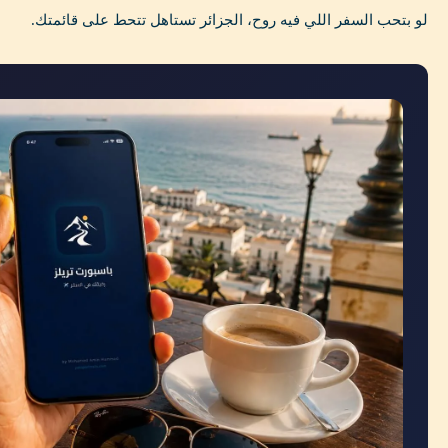
لو بتحب السفر اللي فيه روح، الجزائر تستاهل تتحط على قائمتك.