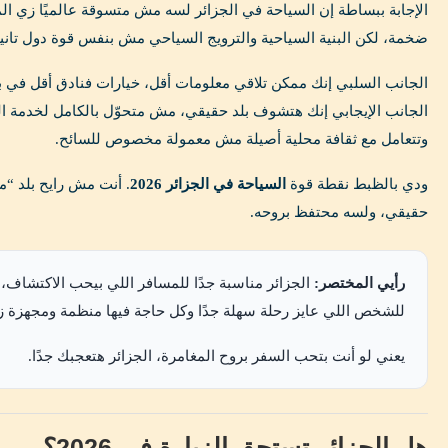
الإجابة ببساطة إن السياحة في الجزائر لسه مش متسوقة عالميًا زي ا
ضخمة، لكن البنية السياحية والترويج السياحي مش بنفس قوة دول تاني
الجانب السلبي إنك ممكن تلاقي معلومات أقل، خيارات فنادق أقل في
الجانب الإيجابي إنك هتشوف بلد حقيقي، مش متحوّل بالكامل لخدمة 
وتتعامل مع ثقافة محلية أصيلة مش معمولة مخصوص للسائح.
ودي بالظبط نقطة قوة
السياحة في الجزائر 2026
. أنت مش رايح بلد “م
حقيقي، ولسه محتفظ بروحه.
رأيي المختصر:
الجزائر مناسبة جدًا للمسافر اللي بيحب الاكتشاف، ال
للشخص اللي عايز رحلة سهلة جدًا وكل حاجة فيها منظمة ومجهزة زي
يعني لو أنت بتحب السفر بروح المغامرة، الجزائر هتعجبك جدًا.
هل الجزائر تستحق الزيارة في 2026؟