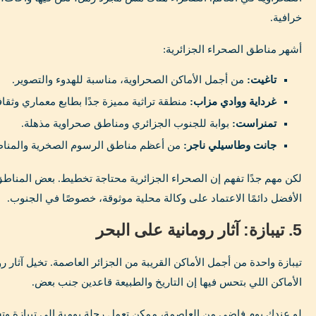
خرافية.
أشهر مناطق الصحراء الجزائرية:
تاغيت:
من أجمل الأماكن الصحراوية، مناسبة للهدوء والتصوير.
غرداية ووادي مزاب:
منطقة تراثية مميزة جدًا بطابع معماري وثق
تمنراست:
بوابة للجنوب الجزائري ومناطق صحراوية مذهلة.
جانت وطاسيلي ناجر:
من أعظم مناطق الرسوم الصخرية والمناظر
لكن مهم جدًا تفهم إن الصحراء الجزائرية محتاجة تخطيط. بعض المناطق 
الأفضل دائمًا الاعتماد على وكالة محلية موثوقة، خصوصًا في الجنوب.
5. تيبازة: آثار رومانية على البحر
تيبازة واحدة من أجمل الأماكن القريبة من الجزائر العاصمة. تخيل آثار 
الأماكن اللي بتحس فيها إن التاريخ والطبيعة قاعدين جنب بعض.
لو عندك يوم فاضي من العاصمة، ممكن تعمل رحلة يومية إلى تيبازة وتش