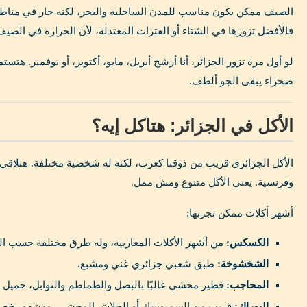
الصيف ممكن يكون مناسب للمدن الساحلية والبحر، لكنه حار في مناطق 
فالأفضل تزورها في الشتاء أو الفترات المعتدلة، لأن الحرارة في الصي
لو أول مرة تزور الجزائر، أنا أرشح أبريل، مايو، أكتوبر، أو نوفمبر. هتس
صحراء يبقى الجو ألطف.
الأكل في الجزائر: هتاكل إيه؟
الأكل الجزائري قريب من ذوقنا كعرب، لكنه له شخصية مختلفة. هتلاقي تأ
وفرنسية. يعني الأكل متنوع ومش ممل.
أشهر أكلات ممكن تجربها:
الكسكس:
من أشهر الأكلات المغاربية، وله طرق مختلفة حسب ال
الشخشوخة:
طبق شعبي جزائري غني ومشبع.
المحاجب:
فطير محشي غالبًا بالبصل والطماطم والتوابل، جميل ج
البوراك:
قريب من السمبوسك أو الجلاش المحشي، ومشهور خصو