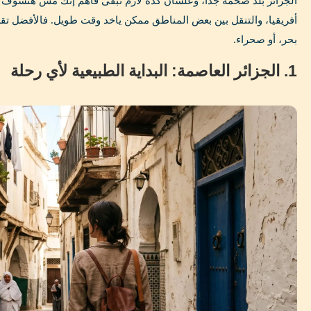
الجزائر بلد ضخمة جدًا، وعلشان كده لازم تبقى فاهم إنك مش هتشوف ك
أفريقيا، والتنقل بين بعض المناطق ممكن ياخد وقت طويل. فالأفضل تقس
بحر، أو صحراء.
1. الجزائر العاصمة: البداية الطبيعية لأي رحلة