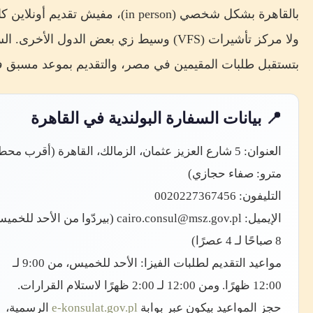
بالقاهرة بشكل شخصي (in person)، مفيش تقديم أونلا
ولا مركز تأشيرات (VFS) وسيط زي بعض الدول الأخرى. 
بتستقبل طلبات المقيمين في مصر، والتقديم بموعد مسبق 
📍 بيانات السفارة البولندية في القاهرة
العنوان: 5 شارع العزيز عثمان، الزمالك، القاهرة (أقرب محط
مترو: صفاء حجازي)
التليفون: 0020227367456
الإيميل: cairo.consul@msz.gov.pl (بيردّوا من الأحد لل
8 صباحًا لـ 4 عصرًا)
مواعيد التقديم لطلبات الفيزا: الأحد للخميس، من 9:00 لـ
12:00 ظهرًا. ومن 12:00 لـ 2:00 ظهرًا لاستلام القرارات.
حجز المواعيد بيكون عبر بوابة
e-konsulat.gov.pl
الرسمية،