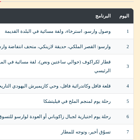
اليوم
البرنامج
1
وصول وارسو، استرخاء، ولفة مسائية في البلدة القديمة
2
وارسو: القصر الملكي، حديقة لازينكي، متحف انتفاضة وار
قطار لكراكوف (حوالي ساعتين ونص)، لفة مسائية في المي
3
الرئيسي
4
قلعة فافل وكاتدرائية فافل، وحي كازيميرش اليهودي التاري
5
رحلة يوم لمنجم الملح في فيليتشكا
6
رحلة يوم اختيارية لجبال زاكوباني أو العودة لوارسو للتسوق
7
تسوّق أخير، وتوجه للمطار