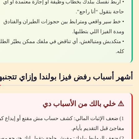
• اربط نفسك ببلدك بخطاب وظيفة أو إجازة معتمدة أو أي
حاجة بتقول “أنا راجع”.
• خط سير واقعي ومترابط بين حجوزات الطيران والفنادق
ومدة الفيزا اللي بتطلبها.
• متكدبش ومتبالغش، أي تناقض في ملفك ممكن يطيّر الط
كله.
أشهر أسباب رفض فيزا بولندا وإزاي تتجنبه
⚠️ خلي بالك من الأسباب دي
1) ضعف الإثبات المالي: كشف حساب مش مقنع أو إيداع كبي
مفاجئ قبل التقديم بأيام.
2) ضعف الروابط ببلدك: مفيش حاجة بتقول إنك هترجع مصر.