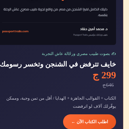
✍️ بصوت طبيب مصري ورحّالة عاش التجربة
خايف تترفض في الشنجن وتخسر رسومك
299 ج
646ج
الكتاب + القوالب الجاهزة + الهدايا / أقل من تمن وجبة، وممكن
يوفّرلك آلاف لو اترفضت
اطلب الكتاب الآن ←