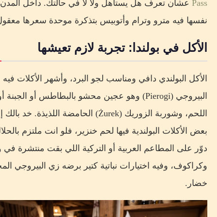
Pass
عشان تعرف هل يستاهل ولا لأ في حالتك. داخل المدن
نفسها فيه مترو وترام وأتوبيس بتذكرة موحدة سعرها معقول 
الأكل في بولندا: تجربة لازم تعيشها
الأكل البولندي دافي ومناسب لجو البرد، وأشهر الأكلات فيه
البيروجي (Pierogi) وهو عجين محشو بالبطاطس أو الجبنة أو
اللحم، وشوربة الزوريك (Żurek) الحامضة اللذيذة. خد بالك
بعض الأكلات البولندية فيها لحم خنزير، فلو انت ملتزم بالحلا
دوّر على المطاعم العربية أو التركية اللي بقت منتشرة في 
وكراكوف، وفيه اختيارات نباتية كتير برضه زي البيروجي ال
خضار.