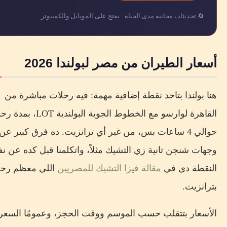
🔄 تحديثات مجانية مدى الحياة · يفتح على الموبايل والكمبيوتر
أسعار الطيران من مصر لبولندا 2026
هنا بولندا بتاخد نقطة إضافية مهمة: فيه رحلات مباشرة من
القاهرة لوارسو مع الخطوط الجوية البولندية LOT، 
حوالي 4 ساعات بس، من غير أي ترانزيت. ده فرق كبير عن
وجهات شنجن تانية زي التشيك مثلاً، واتكلمنا قبل كده عن 
النقطة دي في
مقالة فيزا التشيك للمصريين
اللي معظم رحلا
بترانزيت.
الأسعار بتتقلب حسب الموسم ووقت الحجز، وعمومًا السعر ب