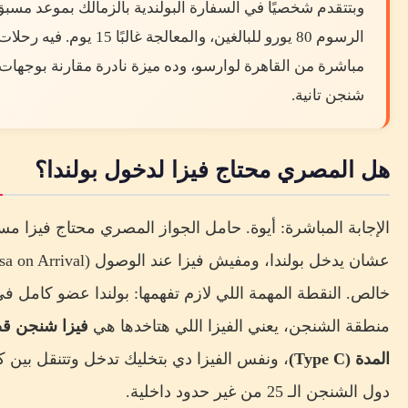
وبتتقدم شخصيًا في السفارة البولندية بالزمالك بموعد مسبق
الرسوم 80 يورو للبالغين، والمعالجة غالبًا 15 يوم. فيه رحلا
مباشرة من القاهرة لوارسو، وده ميزة نادرة مقارنة بوجهات
شنجن تانية.
هل المصري محتاج فيزا لدخول بولندا؟
الإجابة المباشرة: أيوة. حامل الجواز المصري محتاج فيزا مس
خالص. النقطة المهمة اللي لازم تفهمها: بولندا عضو كامل ف
منطقة الشنجن، يعني الفيزا اللي هتاخدها هي
فيزا شنجن ق
المدة (Type C)
، ونفس الفيزا دي بتخليك تدخل وتتنقل بين 
دول الشنجن الـ 25 من غير حدود داخلية.