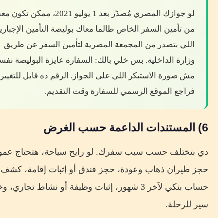
لو جوازك المصري مُصدّر بعد 1 يوليو 2021، ممكن ت
من تأمين السفر الخاص طالما معاك بوليصة التأمين الإجباري
اللي بتصدر من المجمعة المصرية لتأمين السفر عن طريق
وزارة الداخلية. بس خلي بالك: السفارة عايزة البوليصة نفسه
مش صورة الاستيكر اللي على الجواز. الرقم ده قابل للتغيير،
فراجع الموقع الرسمي للسفارة وقت التقديم.
6) المستندات الداعمة حسب الغرض
دي بتختلف حسب سبب سفرك. لو رايح سياحة، هتحتاج عمومً
حجز طيران ذهاب وعودة، حجز فندق أو إثبات إقامة، كشف
حساب بنكي لآخر 3 شهور، إثبات وظيفة أو نشاط تجاري، 
سير للرحلة.