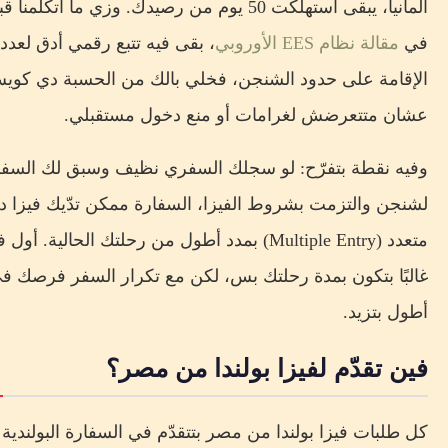
ألمانيا، يبقى استهلكت 50 يوم من رصيدك. وزي ما اتكلمن
في
مقالة نظام EES الأوروبي
، بقى فيه تتبع رقمي أدق لعدد 
الإقامة على حدود الشنجن، فخلي بالك من الحسبة دي كوي
عشان متتعرضش لغرامات أو منع دخول مستقبلي.
وفيه نقطة بتفرّح: لو سجلك السفري نظيف وسبق لك السف
لشنجن والتزمت بشروط الفيزا، السفارة ممكن تدّيك فيزا 
متعدد (Multiple Entry) بمدد أطول من رحلتك الحالية. أول 
غالبًا بتكون بمدة رحلتك بس، لكن مع تكرار السفر فرصك في
أطول بتزيد.
فين تقدّم لفيزا بولندا من مصر؟
كل طلبات فيزا بولندا من مصر بتتقدّم في السفارة البولندية