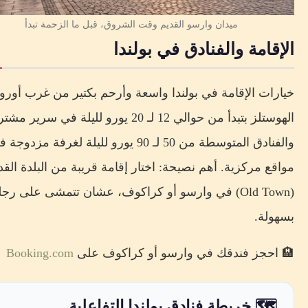
ميدان وارسو القديم وقت الشروق، قبل ما الزحمة تبدأ
الإقامة والفنادق في بولندا
خيارات الإقامة في بولندا واسعة وأرحم بكتير من غرب أوروب
الهوستلز بتبدأ من حوالي 12 لـ 20 يورو لليلة في سرير 
والفنادق المتوسطة من 50 لـ 90 يورو لليلة لغرفة مزدوجة
مواقع مركزية. أهم نصيحة: اختار إقامة قريبة من البلدة القد
(Old Town) في وارسو أو كراكوف، عشان تتمشى على رج
بسهولة.
🏨 احجز فندقك في وارسو أو كراكوف على
Booking.com
🗺️ خريطة فنادق بولندا التفاعلية