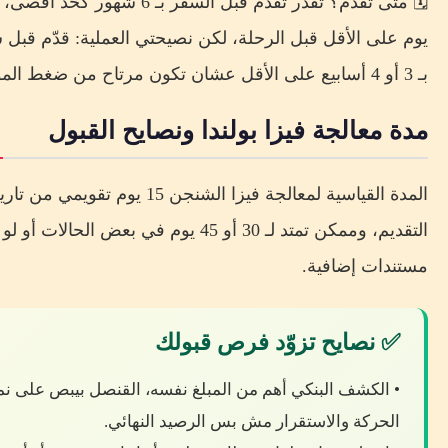
يوم على الأقل قبل الرحلة، لكن نصيحتي العملية: قدّم قبل
بـ 3 أو 4 أسابيع على الأقل عشان تكون مرتاح من ضغط المواعيد.
مدة معالجة فيزا بولندا ونصايح القبول
المدة القياسية لمعالجة فيزا الشنجن 15 يوم تقويمي من ت
التقديم، وممكن تمتد لـ 30 أو 45 يوم في بعض الحالات أ
مستندات إضافية.
✅ نصايح تزوّد فرص قبولك
• الكشف البنكي أهم من المبلغ نفسه، القنصل بيبص على ن
الحركة والاستقرار مش بس الرصيد النهائي.