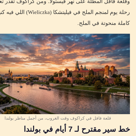
وقلعة فافل المطلة على نهر فيستولا. ومن كراكوف تقدر ت
رحلة يوم لمنجم الملح في فيليتشكا (Wieliczka) 
كاملة منحوتة في الملح.
قلعة فافل في كراكوف وقت الغروب، من أجمل مناظر بولندا
خط سير مقترح لـ 7 أيام في بولندا