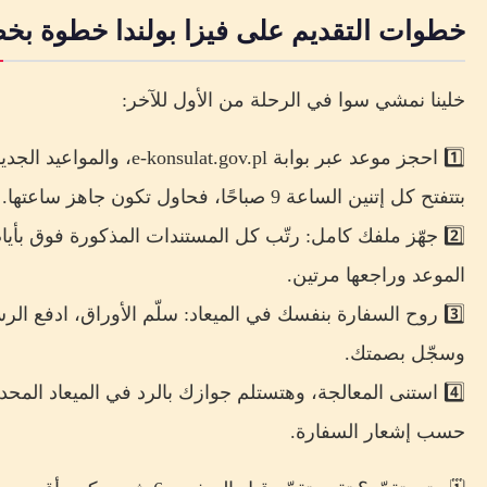
خطوات التقديم على فيزا بولندا خطوة بخ
خلينا نمشي سوا في الرحلة من الأول للآخر:
1️⃣ احجز موعد عبر بوابة e-konsulat.gov.pl، والمواعيد 
بتتفتح كل إتنين الساعة 9 صباحًا، فحاول تكون جاهز ساعتها.
2️⃣ جهّز ملفك كامل: رتّب كل المستندات المذكورة فوق بأيا
الموعد وراجعها مرتين.
3️⃣ روح السفارة بنفسك في الميعاد: سلّم الأوراق، ادفع الر
وسجّل بصمتك.
4️⃣ استنى المعالجة، وهتستلم جوازك بالرد في الميعاد المحدد
حسب إشعار السفارة.