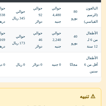
البالغون
حوالي
حوالي
حوا
80
حوالي
(الرسم
4,480
92
338
يورو
345 ريال
القياسي)
جنيه
دولار
دره
الأطفال
حوالي
حوالي
حوا
40
حوالي
من 6 لـ
2,240
46
169
يورو
173 ريال
12 سنة
جنيه
دولار
دره
الأطفال
أقل من 6
مجانًا
0 جنيه
0 دولار
0 ريال
0 درهم
سنين
⚠️ تنبيه