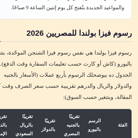
والمواعيد الجديدة بتُفتح كل يوم إتنين الساعة 9 صباحًا.
رسوم فيزا بولندا للمصريين 2026
رسوم فيزا بولندا هي نفس رسوم فيزا الشنجن الموحّدة، بتتق
باليورو (كاش أو كارت حسب تعليمات السفارة وقت الدفع).
الجدول ده بيوضحلك الرسوم بأربع عملات (الأسعار بالجنيه
والدولار والريال والدرهم تقريبية حسب سعر الصرف وقت كت
المقالة، وبتتغير حسب السوق):
تقريبًا
تقريبًا
تقريب
الرسم
تقريبًا
الفئة
بالجنيه
بالريال
بالد
باليورو
بالدولار
المصري
السعودي
الإم