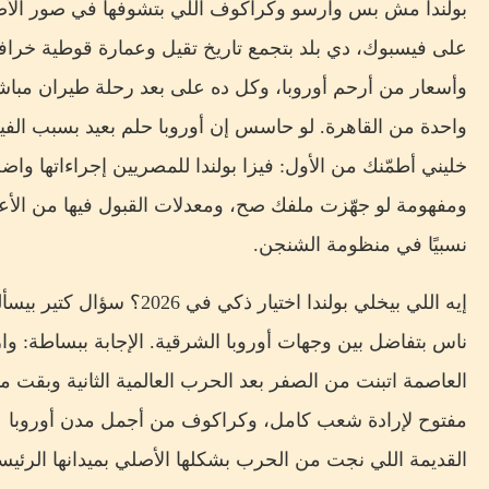
بولندا مش بس وارسو وكراكوف اللي بتشوفها في صور الأ
على فيسبوك، دي بلد بتجمع تاريخ تقيل وعمارة قوطية خراف
وأسعار من أرحم أوروبا، وكل ده على بعد رحلة طيران مباش
واحدة من القاهرة. لو حاسس إن أوروبا حلم بعيد بسبب الفيز
خليني أطمّنك من الأول: فيزا بولندا للمصريين إجراءاتها واض
ومفهومة لو جهّزت ملفك صح، ومعدلات القبول فيها من الأع
نسبيًا في منظومة الشنجن.
إيه اللي بيخلي بولندا اختيار ذكي في 2026؟ سؤال كتير
ناس بتفاضل بين وجهات أوروبا الشرقية. الإجابة ببساطة: وا
العاصمة اتبنت من الصفر بعد الحرب العالمية الثانية وبقت 
مفتوح لإرادة شعب كامل، وكراكوف من أجمل مدن أوروبا
القديمة اللي نجت من الحرب بشكلها الأصلي بميدانها الرئي