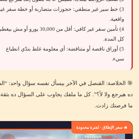
3) خط سير غير منطقي: حجوزات متضاربة أو خطة سفر غير
واقعية.
4) تأمين سفر غير كافي: أقل من 30,000 يورو أو مش بي
كل المدة.
5) أوراق ناقصة أو متناقضة: أي معلومة غلط بتدّي انطباع
سيء.
🎯 الخلاصة: القنصل في الآخر بيسأل نفسه سؤال واحد: “
ده هيرجع ولا لأ؟”. كل ما ملفك يجاوب على السؤال ده بثقة
ما فرصتك زادت.
🔥 سعر الإطلاق · لفترة محدودة