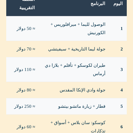
اليوم
البرنامج
التقريبية
الوصول لليما + ميرافلوريس +
1
≈ 50 دولار
الكورنيش
2
جولة ليما التاريخية + سيفيتشي
≈ 70 دولار
طيران لكوسكو + تأقلم + بلازا دي
3
≈ 110 دولار
أرماس
4
جولة وادي الإنكا المقدس
≈ 80 دولار
5
قطار + زيارة ماتشو بيتشو
≈ 250 دولار
كوسكو: سان بلاس + أسواق +
6
≈ 60 دولار
تذكارات