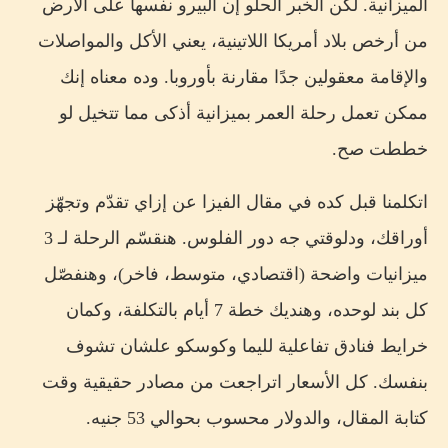
الميزانية. لكن الخبر الحلو إن البيرو نفسها على الأرض
من أرخص بلاد أمريكا اللاتينية، يعني الأكل والمواصلات
والإقامة معقولين جدًا مقارنة بأوروبا. وده معناه إنك
ممكن تعمل رحلة العمر بميزانية أذكى مما تتخيل لو
خططت صح.
اتكلمنا قبل كده في مقال الفيزا عن إزاي تقدّم وتجهّز
أوراقك، ودلوقتي جه دور الفلوس. هنقسّم الرحلة لـ 3
ميزانيات واضحة (اقتصادي، متوسط، فاخر)، وهنفصّل
كل بند لوحده، وهنديك خطة 7 أيام بالتكلفة، وكمان
خرايط فنادق تفاعلية لليما وكوسكو علشان تشوف
بنفسك. كل الأسعار اتراجعت من مصادر حقيقية وقت
كتابة المقال، والدولار محسوب بحوالي 53 جنيه.