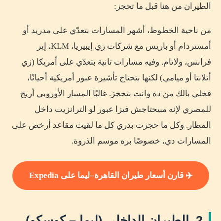
الطيران من هنا قبل ما تحجز:
من ناحية الخطوط، أشهر المسارات بتعدّي على مدريد أو
أمستردام أو باريس مع شركات زي إيبيريا، KLM، إير
فرانس، ولاتام. وفيه مسارات تانية بتعدّي على أمريكا (زي
أتلانتا أو ميامي) لكنها بتحتاج تأشيرة عبور أمريكية أحيانًا،
فخلي بالك من ده وانت بتحجز. غالبًا المسار الأوروبي أريح
للمصري لإنه مبيحتاجش فيزا عبور لو الترانزيت داخل
المطار. وكل ما حجزت بدري كل ما لقيت مقاعد أرخص على
المسارات دي، خصوصًا بره موسم الذروة.
✈️ قارن أسعار طيران القاهرة–ليما على Expedia
2. الطيران الداخلي (ليما – كوسكو)