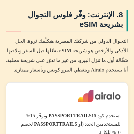
8. الإنترنت: وفّر فلوس التجوال
بشريحة eSIM
التجوال الدولي من شركتك المصرية هيكلّفك ثروة. الحل
الأذكى والأرخص هو شريحة
eSIM
تفعّلها قبل السفر وتلاقيها
شغّالة أول ما تنزل البيرو، من غير ما تدوّر على شريحة محلية.
أنا بستخدم Airalo وبتغطي البيرو كويس وبأسعار ممتازة.
استخدم كود
PASSPORTTRAILS15
وتوفّر 15%
للمستخدمين الجدد (أو
PASSPORTTRAILS
لخصم
10% للكل).