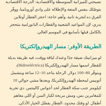
نصيحتي للميزانية المتوسطة والاقتصادية: الدرجة الاقتصادية
بتوصّلك بنفس المتعة والإطلالة على وادي أوروبامبا، ووفّر
الفرق ده لتجربة تانية. وأهم حاجة: احجز القطار أونلاين
بدري، لإن المواعيد الشعبية والقطارات البانورامية بتتحجز
بالكامل قبلها بأسابيع في الموسم العالي.
الطريقة الأوفر: مسار الهيدروإلكتريكا
لو ميزانيتك ضيقة جدًا وعندك لياقة ووقت، فيه طريقة بديلة
للقطار اسمها مسار الهيدروإلكتريكا (Hidroeléctrica)،
وبتوفّر 80–100 دولار. الرحلة بتاخد 10–12 ساعة وبتشمل
أتوبيس لمحطة الهيدروإلكتريكا، وبعدها مشي حوالي 10
كيلومتر جنب سكة القطار لحد أجواس كالينتس. دي تجربة
للمغامرين بس، ومش مريحة لكبار السن أو اللي معاهم
أطفال. لو وقتك محدود، القطار يفضّل الخيار الأذكى.