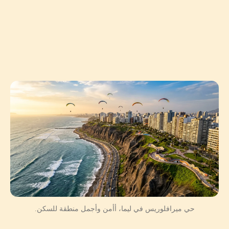
حي ميرافلوريس في ليما، أأمن وأجمل منطقة للسكن.