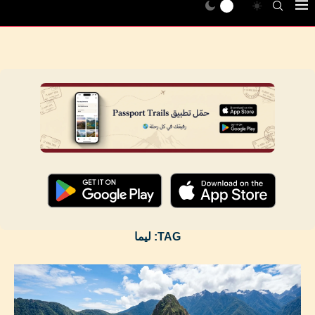
TAG:
ليما