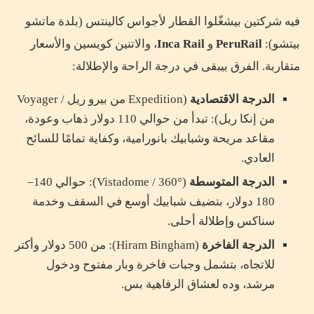
فيه شركتين بيشغّلوا القطار لأجواس كالينتس (بلدة ماتشو
بيتشو):
PeruRail
و
Inca Rail
، والاتنين كويسين والأسعار
متقاربة. الفرق بيبقى في درجة الراحة والإطلالة:
الدرجة الاقتصادية
(Expedition من بيرو ريل / Voyager
من إنكا ريل): تبدأ من حوالي 110 دولار ذهاب وعودة،
مقاعد مريحة وشبابيك بانورامية، وكفاية تمامًا للسائح
العادي.
الدرجة المتوسطة
(Vistadome / 360°): حوالي 140–
180 دولار، بتضيف شبابيك أوسع في السقف وخدمة
سناكس وإطلالة أحلى.
الدرجة الفاخرة
(Hiram Bingham): من 500 دولار وأكتر
للاتجاه، بتشمل وجبات فاخرة وبار مفتوح ودخول
مرشد، وده لعشاق الرفاهية بس.