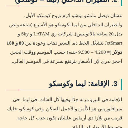
عشان توصل ماتشو بيتشو لازم تروح كوسكو الأول،
والطيران الداخلي من ليما لكوسكو هو الأسرع (ساعة ونص
بدل 20 ساعة بالأتوبيس). شركات زي LATAM و Sky و
JetSmart بتشغّل الخط ده. السعر ذهاب وعودة بين
80 و 180
دولار
(≈ 4,200 – 9,500 جنيه) حسب الموسم ووقت الحجز.
احجز بدري لإن الأسعار بترتفع بسرعة في الموسم العالي.
3. الإقامة: ليما وكوسكو
الإقامة في البيرو مرنة جدًا وفيها كل الفئات. في ليما، حي
ميرافلوريس هو الأأمن والأجمل للسكن. وفي كوسكو، خليك
قريب من بلازا دي أرماس علشان تكون جنب كل حاجة.
متوسط الأسعار في الليلة: