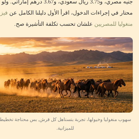
جنيه مصري، و3.75 ريال سعودي، و3.67 درهم إماراتي. ولو
محتار في إجراءات الدخول، اقرأ الأول دليلنا الكامل عن
فيزا
منغوليا للمصريين
علشان تحسب تكلفة التأشيرة صح.
سهوب منغوليا وخيولها، تجربة بتستاهل كل قرش, بس محتاجة تخطيط
للميزانية.