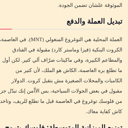
الموثوقة علشان تضمن الجودة.
تبديل العملة والدفع
العملة المحلية هي التوغروغ المنغولي (MNT). في العاصمة،
الكروت البنكية (فيزا وماستر كارد) مقبولة في الفنادق
والمطاعم الكبيرة، وفي ماكينات صرّاف آلي كتير. لكن أول
ما تطلع بره العاصمة، الكاش هو الملك، لأن كتير من
الكامبات والمحلات الصغيرة مش بتقبل كروت. الدولار
مقبول في بعض الجولات السياحية، بس الأأمن إنك تبدّل جزء
من فلوسك توغروغ في العاصمة قبل ما تطلع للريف، وتاخد
كاش كفاية معاك.
توزيع الميزانية المتوسطة: فلوسك بتروح