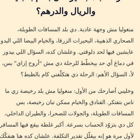
والريال والدرهم؟
منغوليا مش وجهة عادية. دي بلد المسافات الطويلة،
الصحاري الذهبية، البحيرات الزرقا، والخيام البيضا اللي البدو
عايشين فيها لحد دلوقتي. وعلشان كده، السؤال اللي بيدور
في دماغ أي حد بيخطّط للرحلة دي مش “أروح إزاي” بس،
لأ، السؤال الأهم: الرحلة دي هتكلّفني كام بالظبط؟
وخليني أصارحك من الأول: منغوليا مش بلد رخيصة زي ما
ناس بتفتكر. الفنادق والخيام ممكن تبان رخيصة، بس
المسافات الطويلة، والجولات للصحرا، والطيران الداخلي،
كل دي بتزوّد الحساب بسرعة. أكبر غلطة بيقع فيها المسافر
لأول مرة هو إنه بيقلّل تقدير التكلفة. علشان كده هنا هنفكّك