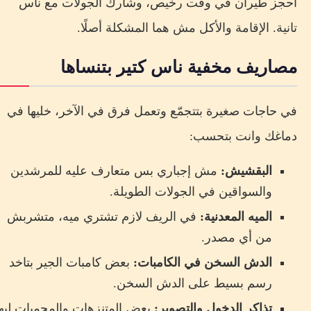
احجز طيران في وقت رخيص، وشارك الجولات مع ناس
تانية. الإقامة والأكل مش هما المشكلة أصلًا.
مصاريف مخفية ناس كتير بتنساها
في حاجات صغيرة بتتجمّع وتعمل فرق في الآخر، خليها في
دماغك وانت بتحسب:
البقشيش:
مش إجباري بس متعارف عليه للمرشدين
والسواقين في الجولات الطويلة.
الميه المعدنية:
في الريف لازم تشتري ميه، متشربش
من أي مصدر.
الدش السخن في الكامبات:
بعض كامبات الجير بتاخد
رسم بسيط على الدش السخن.
تذاكر الدخول والتصوير:
بعض المتنزهات والمحميات ليها