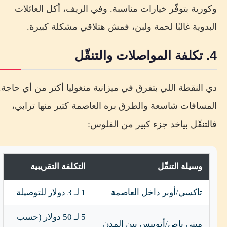
وكورية بتوفّر خيارات مناسبة. وفي الريف، أكل العائلات
البدوية غالبًا لحمة ولبن، فمش هتلاقي مشكلة كبيرة.
4. تكلفة المواصلات والتنقّل
دي النقطة اللي بتفرق في ميزانية منغوليا أكتر من أي حاجة.
المسافات شاسعة والطرق بره العاصمة كتير منها ترابي،
فالتنقّل بياخد جزء كبير من الفلوس:
وسيلة التنقّل
التكلفة التقريبية
تاكسي/أوبر داخل العاصمة
1 لـ 3 دولار للتوصيلة
5 لـ 50 دولار (حسب
ميني باص/أتوبيس بين المدن