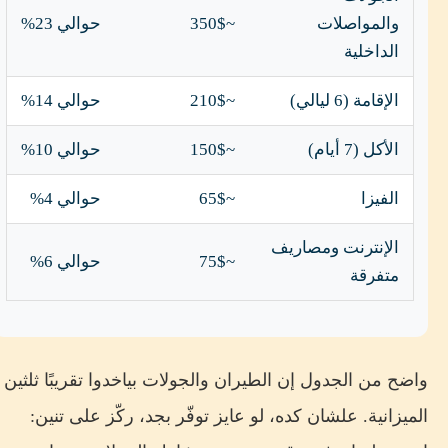
والمواصلات
~350$
حوالي 23%
الداخلية
الإقامة (6 ليالي)
~210$
حوالي 14%
الأكل (7 أيام)
~150$
حوالي 10%
الفيزا
~65$
حوالي 4%
الإنترنت ومصاريف
~75$
حوالي 6%
متفرقة
واضح من الجدول إن الطيران والجولات بياخدوا تقريبًا ثلثين
الميزانية. علشان كده، لو عايز توفّر بجد، ركّز على تنين: