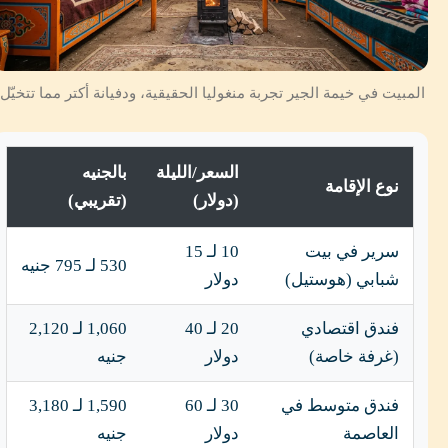
المبيت في خيمة الجير تجربة منغوليا الحقيقية، ودفيانة أكتر مما تتخيّل.
السعر/الليلة
بالجنيه
نوع الإقامة
(دولار)
(تقريبي)
سرير في بيت
10 لـ 15
530 لـ 795 جنيه
شبابي (هوستيل)
دولار
فندق اقتصادي
20 لـ 40
1,060 لـ 2,120
(غرفة خاصة)
دولار
جنيه
فندق متوسط في
30 لـ 60
1,590 لـ 3,180
العاصمة
دولار
جنيه