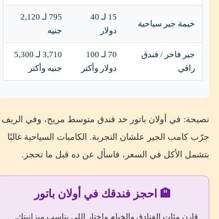
15 لـ 40
795 لـ 2,120
خيمة جير سياحية
دولار
جنيه
جير فاخر / فندق
70 لـ 100
3,710 لـ 5,300
راقي
دولار وأكتر
جنيه وأكتر
نصيحة: في أولان باتور خد فندق متوسط مريح، وفي الريف
جرّب كامب الجير علشان التجربة. الكامبات السياحية غالبًا
بتشمل الأكل في السعر، فاسأل عن ده قبل ما تحجز.
🏨 احجز فندقك في أولان باتور
قارن مئات الفنادق والخيام واختار اللي يناسب ميزانيتك.