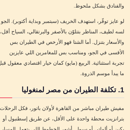
والفنادق بشكل ملحوظ.
لو عايز توفّر، استهدف الخريف (سبتمبر وبداية أكتوبر). الجو
لسه لطيف، المناظر بتتلوّن بالأصفر والبرتقالي، السياح أقل،
والأسعار بتنزل. أما الشتا فهو الأرخص في الطيران بس
الأقسى في الجو، ومناسب بس للمغامرين اللي عايزين
تجربة استثنائية. الربيع (مايو) كمان خيار اقتصادي معقول قبل
ما يبدأ موسم الذروة.
1. تكلفة الطيران من مصر لمنغوليا
مفيش طيران مباشر من القاهرة لأولان باتور، فكل الرحلات
بترانزيت محطة واحدة على الأقل، عن طريق إسطنبول أو
بكين أو ألماتي أو سيول. أشهر الخطوط اللي بتعمل المسار