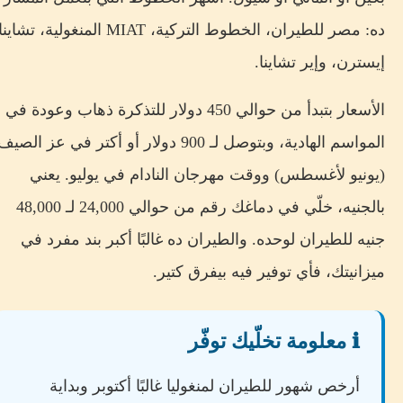
ده: مصر للطيران، الخطوط التركية، MIAT المنغولية، تشاينا
إيسترن، وإير تشاينا.
الأسعار بتبدأ من حوالي 450 دولار للتذكرة ذهاب وعودة في
المواسم الهادية، وبتوصل لـ 900 دولار أو أكتر في عز الصيف
(يونيو لأغسطس) ووقت مهرجان النادام في يوليو. يعني
بالجنيه، خلّي في دماغك رقم من حوالي 24,000 لـ 48,000
جنيه للطيران لوحده. والطيران ده غالبًا أكبر بند مفرد في
ميزانيتك، فأي توفير فيه بيفرق كتير.
ℹ️ معلومة تخلّيك توفّر
أرخص شهور للطيران لمنغوليا غالبًا أكتوبر وبداية