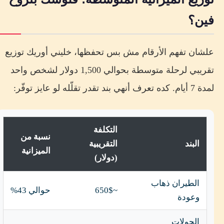
فين؟
علشان تفهم الأرقام مش بس تحفظها، خليني أوريك توزيع
تقريبي لرحلة متوسطة بحوالي 1,500 دولار لشخص واحد
لمدة 7 أيام. كده تعرف أنهي بند تقدر تقلّله لو عايز توفّر:
التكلفة
نسبة من
البند
التقريبية
الميزانية
(دولار)
الطيران ذهاب
~650$
حوالي 43%
وعودة
الجولات