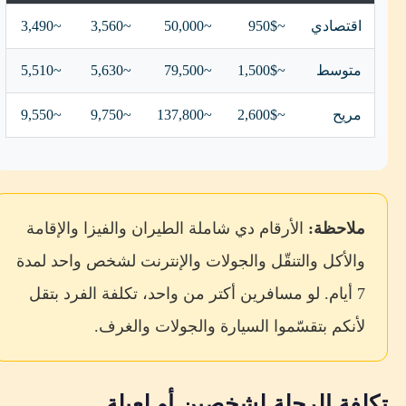
اقتصادي
~950$
~50,000
~3,560
~3,490
متوسط
~1,500$
~79,500
~5,630
~5,510
مريح
~2,600$
~137,800
~9,750
~9,550
ملاحظة:
الأرقام دي شاملة الطيران والفيزا والإقامة
والأكل والتنقّل والجولات والإنترنت لشخص واحد لمدة
7 أيام. لو مسافرين أكتر من واحد، تكلفة الفرد بتقل
لأنكم بتقسّموا السيارة والجولات والغرف.
تكلفة الرحلة لشخصين أو لعيلة