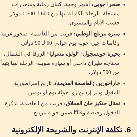
صحرا جوبي:
أشهر وجهة، كثبان رملية ومنحدرات
مشتعلة. الرحلة الكاملة ليها من 600 لـ 1,500 دولار
حسب الأيام والمستوى.
منتزه تيريلج الوطني:
قريب من العاصمة، صخور غريبة
وكامبات جير، جولة يوم حوالي 50 لـ 90 دولار.
بحيرة خوبسجول:
“لؤلؤة منغوليا” الزرقا في الشمال،
محتاجة طيران داخلي أو سيارة طويلة، الرحلة ليها بتبدأ
من 500 دولار.
خاراخورين (العاصمة القديمة):
تاريخ إمبراطورية
المغول ودير إردين زو، جولة يوم أو يومين.
تمثال جنكيز خان العملاق:
قريب من العاصمة، تذكرة
الدخول رخيصة وغالبًا ضمن جولة تيريلج.
6. تكلفة الإنترنت والشريحة الإلكترونية