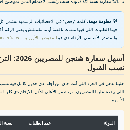
بـ 13% مقارنة بسنة 2023, وده سبب رئيسي لاهتمام الناس بموضوع اختيار السفارة الصح.
💡 معلومة مهمة:
كلمة “رفض” في الإحصائيات الرسمية بتشمل كل ال
فيها الطلبات اللي فيها ملفات ناقصة أو ما تكتملتش. يعني الرقم 
والمصدر الأساسي للأرقام دي هو
المفوضية الأوروبية – Migration and Home Affairs
أسهل سفارة ش
نسب القبول
خلينا ندخل في الجزء اللي أنت جاي من أجله. دي جدول كامل فيه نسب
الأوروبية.
الدولة
عدد الطلبات
نسبة ال