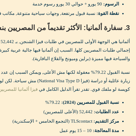
الرسوم:
90 يورو + حوالي 30 يورو رسوم خدمة
نقطة القوة:
نسبة قبول مرتفعة, وجهات سياحية متنوعة, مكاتب في
3. سفارة ألمانيا: الأكثر تقديماً من المصريين بنسبة 79.22%
إجمالي طلبات المصريين كلها. السبب إن ألمانيا فيها جالية عربية كبي
والسياحة فيها مميزة (برلين وميونخ والقلاع البافارية).
نسبة القبول 79.22% معقولة لكنها مش الأعلى, ويمكن السبب إ
زيارة عائلية أو دراسة (فيزا isa Type D
كويسة لو ملفك قوي. تقدر تقرأ الدليل الكامل في
فيزا ألمانيا للمصريين 026
نسبة القبول للمصريين (2024):
79.22%
عدد الطلبات:
52,442 (الأعلى للمصريين)
مركز التقديم:
TLScontact (التجمع الخامس + الإسكندرية)
مدة المعالجة:
10 – 15 يوم عمل