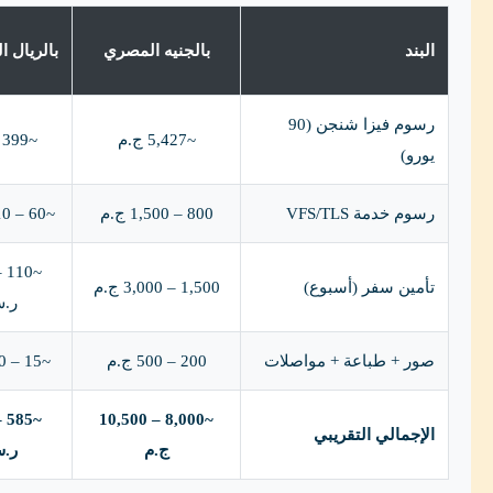
البند
بالجنيه المصري
بالريال 
رسوم فيزا شنجن (90
~5,427 ج.م
~399 ر.س
يورو)
رسوم خدمة VFS/TLS
800 – 1,500 ج.م
~60 – 110 ر.س
تأمين سفر (أسبوع)
1,500 – 3,000 ج.م
ر.
صور + طباعة + مواصلات
200 – 500 ج.م
~15 – 40 ر.س
~8,000 – 10,500
الإجمالي التقريبي
ج.م
ر.