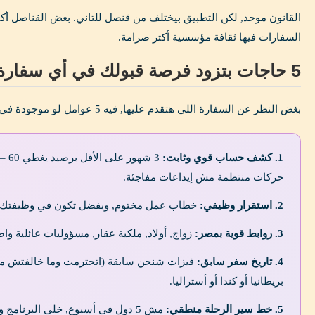
القانون موحد, لكن التطبيق بيختلف من قنصل للتاني. بعض القناصل أك
السفارات فيها ثقافة مؤسسية أكتر صرامة.
5 حاجات بتزود فرصة قبولك في أي سفارة شنجن
بغض النظر عن السفارة اللي هتقدم عليها, فيه 5 عوامل لو موجودة في ملفك بتزود فرصك كتير:
1. كشف حساب قوي وثابت:
حركات منتظمة مش إيداعات مفاجئة.
2. استقرار وظيفي:
خطاب عمل مختوم, ويفضل تكون في وظيفتك ال
3. روابط قوية بمصر:
زواج, أولاد, ملكية عقار, مسؤوليات عائلية وا
4. تاريخ سفر سابق:
فيزات شنجن سابقة (اتحترمت وما خالفتش مدتها
بريطانيا أو كندا أو أستراليا.
5. خط سير الرحلة منطقي:
مش 5 دول في أسبوع, خلي البرنامج واقعي ومتناسق مع حجوزاتك.