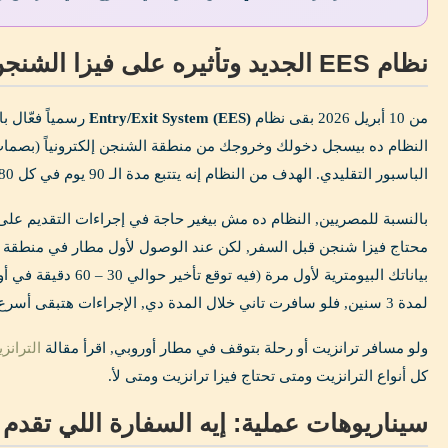
نظام EES الجديد وتأثيره على فيزا الشنجن للمصريين 2026
من 10 أبريل 2026 بقى نظام
Entry/Exit System (EES)
النظام ده بيسجل دخولك وخروجك من منطقة الشنجن إلكترونياً (بصما
الباسبور التقليدي. الهدف من النظام إنه يتتبع مدة الـ 90 يوم في كل 180 يوم بشكل أوتوماتيكي.
بالنسبة للمصريين, النظام ده مش بيغير حاجة في إجراءات التقديم على 
محتاج فيزا شنجن قبل السفر, لكن عند الوصول لأول مطار في منطقة
بياناتك البيومترية لأول مرة
لمدة 3 سنين, فلو سافرت تاني خلال المدة دي, الإجراءات هتبقى أسرع.
ولو مسافر ترانزيت أو رحلة بتوقف في مطار أوروبي, اقرأ مقالة
الترانزي
كل أنواع الترانزيت ومتى تحتاج فيزا ترانزيت ومتى لأ.
سيناريوهات عملية: إيه السفارة اللي تقدم 