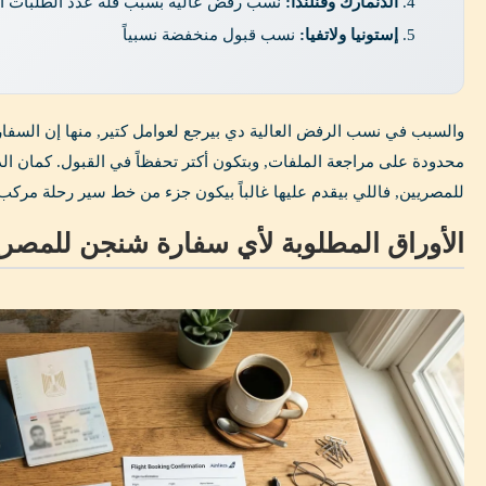
الدنمارك وفنلندا:
نسب رفض عالية بسبب قلة عدد الطلبات أص
إستونيا ولاتفيا:
نسب قبول منخفضة نسبياً
والسبب في نسب الرفض العالية دي بيرجع لعوامل كتير, منها إن السفار
محدودة على مراجعة الملفات, وبتكون أكتر تحفظاً في القبول. كمان ا
للمصريين, فاللي بيقدم عليها غالباً بيكون جزء من خط سير رحلة مركب
الأوراق المطلوبة لأي سفارة شنجن للمصريين 6