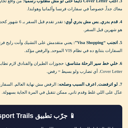
3. اكتب Cover Letter دايماً حتى لو مش مطلوب رسمياً:
معاك جداً, خصوصاً في سفارات فرنسا وألمانيا وهولندا.
4. قدم بدري, بس مش بدري أوي:
هو شهرين قبل السفر.
5. اتجنب “Visa Shopping”:
يعني متقدمش على التشيك وأنت رايح فرنس
السفارات بتتابع ده في نظام VIS الموحد, والرفض مؤكد.
6. خلي خط سير الرحلة متناسق:
حجوزات الطيران والفنادق لازم تطابق ا
Cover Letter. أي تضارب ولو بسيط = رفض.
7. لو اترفضت, اعرف السبب وصلحه:
الرفض مش نهاية العالم. السفار
عدّل على اللي غلط وقدم تاني, ممكن تتقبل في المرة الجاية بسهولة.
📱 جرّب تطبيق Passport Trails