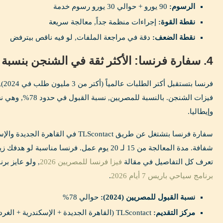
الرسوم:
90 يورو + حوالي 30 يورو رسوم خدمة
نقطة القوة:
إجراءات منظمة جداً, معالجة سريعة
نقطة الضعف:
دقة في مراجعة الملفات, لو فيه ناقص بيترفض
4. سفارة فرنسا: الأكثر ثقة في الشنجن بنسبة قبول ~78%
فيزات الشنجن. بالنسبة
وإيطاليا.
سفارة فرنسا بتشتغل عن طريق TLScontact في ا
شفافة. مدة المعالجة من 15 لـ 20 يوم عمل. فرنسا مناس
تعرف كل التفاصيل في مقالة
فيزا فرنسا للمصريين 2026
, ولو عايز ب
برنامج سياحي باريس 7 أيام 2026
.
نسبة القبول للمصريين (2024):
حوالي 78%
مركز التقديم:
TLScontact (القاهرة الجديدة + الإسكندرية + الغردقة)