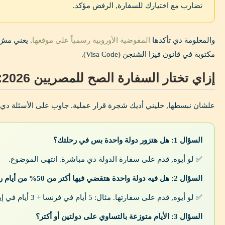
تضارب مع اختيارك للسفارة, الرفض مؤكد.
والمعلومة دي تأكدها
المفوضية الأوروبية رسمياً على موقعها
. يعني مش
مكتوبة في قانون فيزا الشنجن (Visa Code).
إزاي تختار السفارة الصح للمصريين 2026: شجرة القرار
علشان نبسطها, خليني أديك شجرة قرار عملية. جاوب على الأسئلة دي ب
السؤال 1: هل هتزور دولة واحدة بس في رحلتك؟
✅ لو أيوه, قدم على سفارة الدولة دي مباشرة. انتهى الموضوع.
السؤال 2: هل فيه دولة واحدة هتقضي فيها أكتر من 50% من أيام رحلتك؟
✅ لو أيوه, قدم على سفارتها. مثال: 5 أيام في فرنسا + 3 أيام في إيطاليا ← قدم على فرنسا.
السؤال 3: الأيام متوزعة بالتساوي على دولتين أو أكتر؟