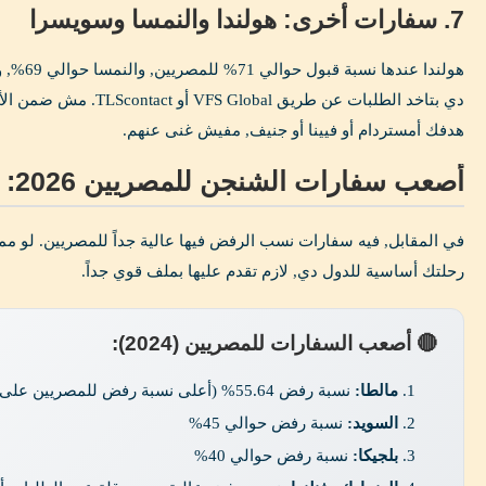
7. سفارات أخرى: هولندا والنمسا وسويسرا
دي بتاخد الطلبات عن طريق al
هدفك أمستردام أو فيينا أو جنيف, مفيش غنى عنهم.
أصعب سفارات الشنجن للمصريين 2026: مين اللي تتجنبها؟
في المقابل, فيه سفارات نسب الرفض فيها عالية جداً للمصريين. لو مم
رحلتك أساسية للدول دي, لازم تقدم عليها بملف قوي جداً.
🔴 أصعب السفارات للمصريين (2024):
مالطا:
نسبة رفض 55.64% (أعلى نسبة رفض للمصريين على مستوى الشنجن)
السويد:
نسبة رفض حوالي 45%
بلجيكا:
نسبة رفض حوالي 40%