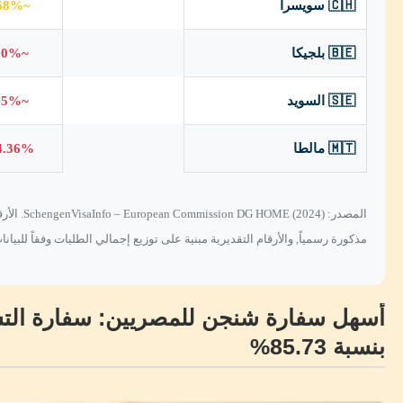
🇨🇭 سويسرا
~68% ⚠️
🇧🇪 بلجيكا
~60% ❌
🇸🇪 السويد
~55% ❌
🇲🇹 مالطا
.36% ❌
المصدر: (2024
مذكورة رسمياً, والأرقام التقديرية مبنية على توزيع إجمالي الطلبات وفقاً للبيانا
أسهل سفارة شنجن للمصريين: سفارة الت
بنسبة 85.73%