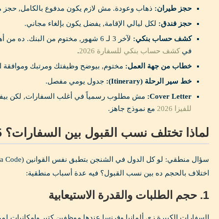
حجز طيران:
ذهاب وعودة. مش لازم يكون مدفوع بالكامل, حجز م
حجز فندق:
لكل ليالي الإقامة, يفضل يكون بإلغاء مجاني.
كشف حساب بنكي:
لآخر 3 لـ 6 شهور, مختوم من البنك. ده
في
كشف حساب بنكي للسفارة 2026
.
خطاب من جهة العمل:
مختوم, بيوضح وظيفتك ومرتبك وموافقة ال
خط سير الرحلة (Itinerary):
جدول يومي مفصل.
Cover Letter:
مش مطلوب رسمياً في أغلب السفارات, لكن بيفرق
للفيزا 2026
مع نموذج جاهز.
لماذا تختلف نسب القبول بين السفارات؟ 5 أسباب حقيقية
اختلاف بالحجم ده بين نسب القبول؟ فيه عدة أسباب منطقية:
1. حجم الطلبات والقدرة الاستيعابية
السفارات الكبيرة زي ألمانيا وفرنسا عندها موظفين كتير وإمكانيات لم