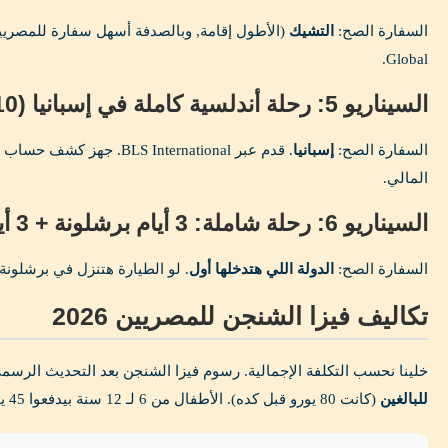
السفارة الصح:
التشيك
Global.
السيناريو 5: رحلة أندلسية كاملة في إسبانيا (10 أيام)
السفارة الصح:
إسبانيا
. قدم عبر BLS International.
المالي.
السيناريو 6: رحلة شاملة: 3 أيام برشلونة + 3 أيام نيس + 3 أيام روما
السفارة الصح:
الدولة اللي هتدخلها أول
. لو الطيارة هتنزل في برشلونة
تكاليف فيزا الشنجن للمصريين 2026
خلينا نحسب التكلفة الإجمالية. رسوم فيزا الشنجن بعد التحديث الرسمي في يون
للبالغين
(كانت 80 يورو قبل كده). الأطفال من 6 لـ 12 سنة بيدفعوا 45 يورو, والأطفال تحت 6 سنين ببلاش.