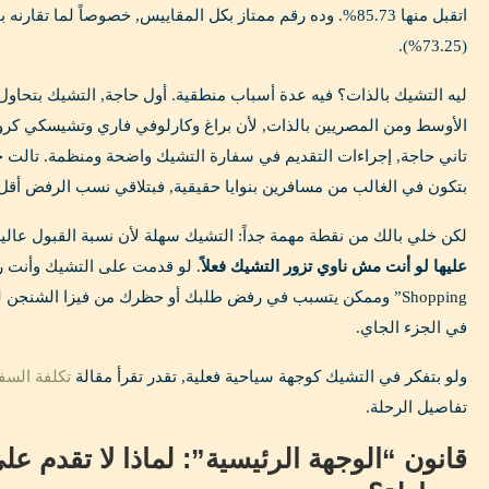
اتقبل منها 85.73%. وده رقم ممتاز بكل المقاييس, خصوصاً لما ت
(73.25%).
ليه التشيك بالذات؟ فيه عدة أسباب منطقية. أول حاجة, التشيك بتحاو
الأوسط ومن المصريين بالذات, لأن براغ وكارلوفي فاري وتشيسكي كر
تاني حاجة, إجراءات التقديم في سفارة التشيك واضحة ومنظمة. تالت ح
بتكون في الغالب من مسافرين بنوايا حقيقية, فبتلاقي نسب الرفض أقل
لكن خلي بالك من نقطة مهمة جداً: التشيك سهلة لأن نسبة القبول عالي
عليها لو أنت مش ناوي تزور التشيك فعلاً
Shopping” وممكن يتسبب في رفض طلبك أو حظرك من فيزا الشنجن 
في الجزء الجاي.
ولو بتفكر في التشيك كوجهة سياحية فعلية, تقدر تقرأ مقالة
تكلفة السفر 
تفاصيل الرحلة.
قانون “الوجهة الرئيسية”: لماذا لا تقدم 