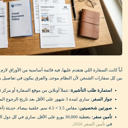
أياً كانت السفارة اللي هتقدم عليها, فيه قائمة أساسية من الأوراق لاز
بين كل سفارات الشنجن لأن النظام موحد, والفرق بيكون في تفاصيل ب
استمارة طلب التأشيرة:
تتملأ أونلاين من موقع السفارة أو مركز VFS/TLScontact, وتتطبع وتتوقع.
جواز السفر:
ساري لمدة 3 شهور على الأقل بعد تاريخ الرجوع المخطط, وفيه صفحتين فاضيتين.
صورتين شخصيتين:
مقاس 3.5 × 4.5 سم, خلفية بيضاء, حديثة (آخر 6 شهور).
تأمين سفر:
بتغطية 30,000 يورو على الأقل, ساري في كل د
في
تأمين السفر 2026
.