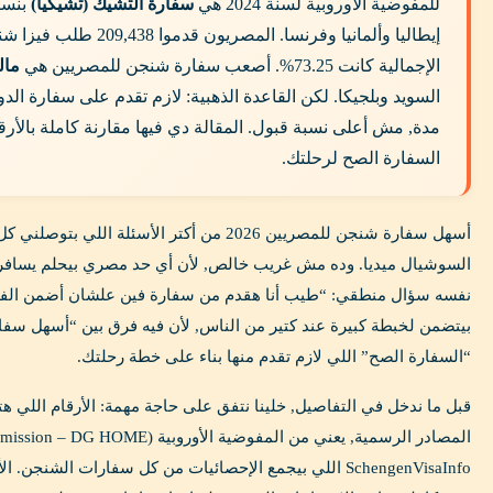
للمفوضية الأوروبية لسنة 2024 هي
سفارة التشيك (تشيكيا)
الإجمالية كانت 73.25%. أصعب سفارة شنجن للمصريين هي
مال
السويد وبلجيكا. لكن القاعدة الذهبية: لازم تقدم على سفارة ال
مدة, مش أعلى نسبة قبول. المقالة دي فيها مقارنة كاملة بالأرق
السفارة الصح لرحلتك.
أسهل سفارة شنجن للمصريين 2026 من أكتر الأسئلة ال
السوشيال ميديا. وده مش غريب خالص, لأن أي حد مصري بيحلم يسافر أو
نفسه سؤال منطقي: “طيب أنا هقدم من سفارة فين علشان أضمن الفيزا
بيتضمن لخبطة كبيرة عند كتير من الناس, لأن فيه فرق بين “أسهل سفارة
“السفارة الصح” اللي لازم تقدم منها بناء على خطة رحلتك.
قبل ما ندخل في التفاصيل, خلينا نتفق على حاجة مهمة: الأرقام اللي هتل