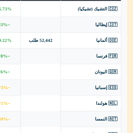
🇨🇿 التشيك (تشيكيا)
5.73% ✅
🇮🇹 إيطاليا
~83% ✅
🇩🇪 ألمانيا
52,442 طلب
9.22% ✅
🇫🇷 فرنسا
~78% ✅
🇬🇷 اليونان
~76% ✅
🇪🇸 إسبانيا
~73% ⚠️
🇳🇱 هولندا
~71% ⚠️
🇦🇹 النمسا
~69% ⚠️