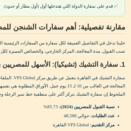
✅ قدم على سفارة الدولة اللي هتدخلها أول (أول مطار أو حدود).
مقارنة تفصيلية: أهم سفارات الشنجن للمصريي
خلينا ندخل في التفاصيل العميقة لكل سفارة من السفارات الرئيسية ال
نسب القبول, مدة المعالجة, المركز الخارجي, والخصائص المميزة لكل 
1. سفارة التشيك (تشيكيا): الأسهل للمصريين بنسبة قبول 85.73%
سفارة التشيك في الق
المعالجة في الغالب من 10 لـ 15 يوم عمل. الأوراق الم
الملحوظ إن سفارة التشيك بتركز أكتر على منطقية خط سير الرحلة وح
نسبة القبول للمصريين (2024):
85.73%
عدد الطلبات:
حوالي 48,500
مركز التقديم:
VFS Global القاهرة