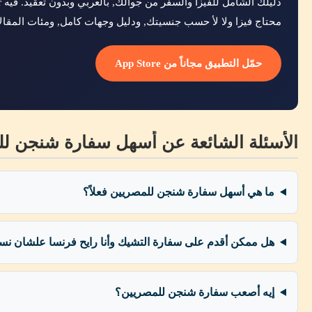
محتاج فيزا ولا لأ حسب جنسيتك, ودليل وجهات كامل, ومئات المقال
حمّل التطبيق مجاناً من App Store
الأسئلة الشائعة عن أسهل سفارة شنجن للمصر
ما هي أسهل سفارة شنجن للمصريين فعلاً؟
هل ممكن أقدم على سفارة التشيك وأنا رايح فرنسا علشان نسب
إيه أصعب سفارة شنجن للمصريين؟