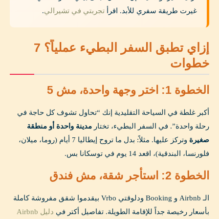
غيرت طريقة سفري للأبد. اقرأ
تجربتي في تشيرالي
.
إزاي تطبق السفر البطيء عملياً؟ 7
خطوات
الخطوة 1: اختر وجهة واحدة، مش 5
أكبر غلطة في السياحة التقليدية إنك “تحاول تشوف كل حاجة في
رحلة واحدة”. في السفر البطيء، تختار
مدينة واحدة أو منطقة
صغيرة
وتركز عليها. مثلاً: بدل ما تروح إيطاليا 7 أيام (روما، ميلان،
فلورنسا، البندقية)، اقعد 14 يوم في توسكانا بس.
الخطوة 2: استأجر شقة، مش فندق
الـ Airbnb و Booking ودلوقتي Vrbo بيقدموا شقق مفروشة كاملة
بأسعار رخيصة جداً للإقامة الطويلة. تفاصيل أكتر في
دليل Airbnb