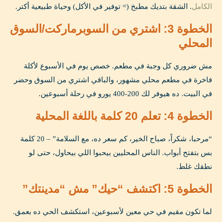
الكامل
. الشقة بتديك مطبخ (= توفير في الأكل) وحياة طبيعية أكتر.
الخطوة 3: اشتري من السوبرماركت/السوق
المحلي
مش ضروري كل وجبة في مطعم. خصص يوم في الأسبوع لأكلة
فاخرة في مطعم محلي مشهور، والباقي اشتري من السوق وحضر
في البيت. ده هيوفر لك 200-400 يورو في رحلة أسبوعين.
الخطوة 4: تعلم 20 كلمة باللغة المحلية
“مرحبا، شكراً، صباح الخير، كم سعر ده، مع السلامة” – 20 كلمة
بس بتفتح أبواب. الناس المحليين بيحبوا اللي بيحاول، حتى لو
نطقك غلط.
الخطوة 5: اكتشف “حيك” مش “مدينتك”
لما تكون مقيم في حي معين لأسبوعين، استكشف الحي ده بعمق.