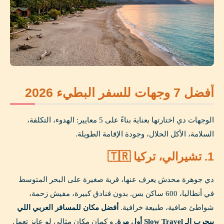
أفضل 7 وجهات للسفر البطيء 2026
الوجهات دي اختارتها بعناية بناءً على 5 معايير: الهدوء، التكلفة،
السلامة، الأكل الحلال، وجودة الإقامة الطويلة.
1. تشيرالي، تركيا 🇹🇷
دي جوهرة محدش يعرف عنها، قرية صغيرة على البحر المتوسط
في أنطاليا، 600 ساكن بس. بدون فنادق كبيرة، مفيش زحمة،
شواطئ صافية، طبيعة خرافية.
أفضل مكان للمسافر العربي اللي
بيجرب الـ Slow Travel أول مرة.
و كمان مكان مثالي لو عايز تعمل