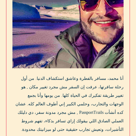
أنا محمد، مسافر بالفطرة وعاشق استكشاف الدنيا. من أول
رحلة سافرتها، عرفت إن السفر مش مجرد تغيير مكان , هو
تغيير طريقة تفكيرك في الحياة كلها. من يومها وأنا بجمع
الوجهات والتجارب، وحلمي الكبير إني أطوف العالم كله. عشان
كده أنشأت PassportTrails , مش مجرد مدونة سفر، دي دليلك
العملي الصادق اللي بيقولك إزاي تسافر بذكاء، تفهم شروط
التأشيرات، وتعيش تجارب حقيقية حتى لو ميزانيتك محدودة.