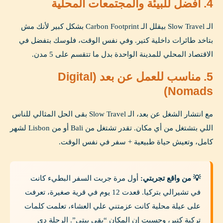
4. أفضل للبيئة والمجتمعات المحلية
الـ Slow Travel بيقلل الـ Carbon Footprint بشكل كبير لأنك مش
بتاخد طائرات داخلية كتير. وفي نفس الوقت، فلوسك بتفضل في
الاقتصاد المحلي للمدينة الواحدة بدل ما تتقسم على 5 مدن.
5. مناسب للعمل عن بعد (Digital
Nomads)
مع انتشار الشغل عن بعد، الـ Slow Travel بقى الحل المثالي للناس
اللي بتشتغل من أي مكان. تقدر تشتغل من Bali أو من Lisbon لشهر
كامل، وتعيش حياة طبيعية + سفر في نفس الوقت.
💡 من واقع تجربتي:
أول مرة جربت السفر البطيء كانت
في تشيرالي بتركيا. قعدت 12 يوم في قرية صغيرة، تعرفت
على عيلة محلية كانت عزمتني علي العشاء، تعلمت كلمات
تركية كتير، وحسيت إن المكان “بقى بيتي”. الرحلة دي