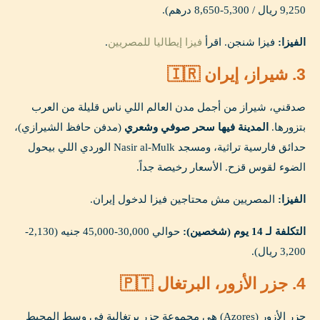
9,250 ريال / 5,300-8,650 درهم).
الفيزا:
فيزا شنجن. اقرأ
فيزا إيطاليا للمصريين
.
3. شيراز، إيران 🇮🇷
صدقني، شيراز من أجمل مدن العالم اللي ناس قليلة من العرب
بتزورها.
المدينة فيها سحر صوفي وشعري
(مدفن حافظ الشيرازي)،
حدائق فارسية تراثية، ومسجد Nasir al-Mulk الوردي اللي بيحول
الضوء لقوس قزح. الأسعار رخيصة جداً.
الفيزا:
المصريين مش محتاجين فيزا لدخول إيران.
التكلفة لـ 14 يوم (شخصين):
حوالي 30,000-45,000 جنيه (2,130-
3,200 ريال).
4. جزر الأزور، البرتغال 🇵🇹
جزر الأزور (Azores) هي مجموعة جزر برتغالية في وسط المحيط