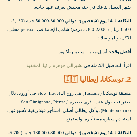
شهر العسل بتاعك في جنة محدش يعرف عنها حاجه.
التكلفة لـ 14 يوم (شخصين):
حوالي 30,000-50,000 جنيه (2,130-
3,560 ريال / 2,000-3,300 درهم) شامل الإقامة في pension محلي،
الأكل، والمواصلات.
أفضل وقت:
أبريل-يونيو، سبتمبر-أكتوبر.
اقرأ التفاصيل الكاملة في
تشيرالي جوهرة تركيا المخفية
.
2. توسكانا، إيطاليا 🇮🇹
منطقة توسكانا (Tuscany) هي روح الـ Slow Travel في أوروبا. تلال
خضراء، حقول عنب، قرى صغيرة (San Gimignano, Pienza,
Montepulciano)، وأكل إيطالي أصلي. استأجر فيلا ريفية لأسبوعين،
استخدم سيارة مستأجرة، واستمتع.
التكلفة لـ 14 يوم (شخصين):
حوالي 80,000-130,000 جنيه (5,700-