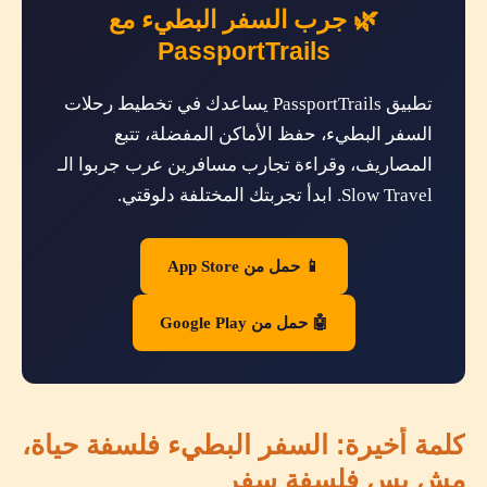
🌿 جرب السفر البطيء مع
PassportTrails
تطبيق PassportTrails يساعدك في تخطيط رحلات
السفر البطيء، حفظ الأماكن المفضلة، تتبع
المصاريف، وقراءة تجارب مسافرين عرب جربوا الـ
Slow Travel. ابدأ تجربتك المختلفة دلوقتي.
📱 حمل من App Store
🤖 حمل من Google Play
كلمة أخيرة: السفر البطيء فلسفة حياة،
مش بس فلسفة سفر