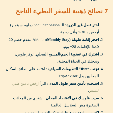
7 نصائح ذهبية للسفر البطيء الناجح
اختر فصل غير الذروة:
الـ Shoulder Season (مايو، سبتمبر)
أرخص بـ 30% وأقل زحمة.
احجز إقامة طويلة (Monthly Stay):
Airbnb بيقدم خصم 20-
40% للإقامات 28+ يوم.
اشترك في عضوية الجيم/المسبح المحلي:
توفر فلوس،
وتدخلك في الحياة المحلية.
تجنب “lists” التطبيقات السياحية:
اعتمد على نصائح السكان
المحليين بدل TripAdvisor.
استخدم تأمين سفر طويل المدى:
اقرأ
ارخص تامين طبي
للسفر
.
سيب فلوسك في الاقتصاد المحلي:
اشتري من المحلات
الصغيرة مش السلاسل العالمية.
اكتب يوميات:
ده هيخليك تتذكر التفاصيل بعد سنين.