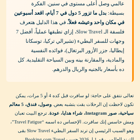
عالمي وصل أعلى مستوى في سنين. الفكرة
بسيطة:
بدل ما تزور 5 دول في 7 أيام، اقعد أسبوعين
في مكان واحد وعيشه فعلاً.
في هذا الدليل هتعرف
فلسفة الـ Slow Travel، إزاي تطبقها عملياً، أفضل 7
وجهات للسفر البطيء (تشيرالي تركيا، توسكانا
إيطاليا، جزر الأزور البرتغال)، فوائده النفسية
والمادية، والمقارنة بينه وبين السياحة التقليدية. كل
ده بأسعار بالجنيه والريال والدرهم.
تعالى نتفق على حاجة: لو سافرت قبل كده 4 أو 5 مرات، يمكن
تكون لاحظت إن الرحلات بقت بتشبه بعض.
وصول، فندق، 5 معالم
سياحية، صور Instagram، شراء هدايا، عودة.
ترجع البيت تعبان
ومش حاسس إنك سافرت. الإحساس ده اسمه “Travel Fatigue”،
وهو السبب الرئيسي إن ترند السفر البطيء Slow Travel بقى
الترند العالمي رقم 1 لـ 2026 حسب Booking.com Travel