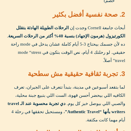
خصم)
2. صحة نفسية أفضل بكثير
أبحاث جامعة Cornell وجدت إن
الرحلات الطويلة الهادئة بتقلل
الكورتيزول (هرمون الإجهاد) بنسبة 40% أكتر من الرحلات السريعة
.
ده لأن جسمك بيحتاج 3-5 أيام كاملة عشان يدخل في mode راحة
حقيقي. لو رحلتك 4 أيام، نص الوقت بتكون في mode “stress
travel” أصلاً.
3. تجربة ثقافية حقيقية مش سطحية
لما بتقعد أسبوعين في مدينة، بتبدأ تتعرف على الجيران، تعرف
الكافيه اللي بيحضر أحسن قهوة، الست اللي بتبيع جبنة محلية،
والصبي اللي بيوصل خبز كل يوم.
دي تجربة محسوبة عند الـ travel
writers بأنها “Authentic Travel”
، ومستحيل تحققها في رحلة 4
أيام مهما كانت مكثفة.