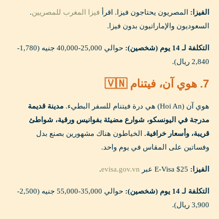
الفيزا:
المصريون يحتاجون فيزا. اقرأ
فيزا المغرب للمصريين
.
السعوديون والإماراتيون بدون فيزا.
التكلفة لـ 14 يوم (شخصين):
حوالي 25,000-40,000 جنيه (1,780-
2,840 ريال).
7. هوي آن، فيتنام 🇻🇳
هوي آن (Hoi An) هي درة فيتنام للسفر البطيء.
مدينة قديمة
مدرجة في اليونسكو، شوارع مضيئة بفوانيس ورقية، شواطئ
قريبة، وأسعار خرافية.
الخياطون هناك مشهورين بصنع بدل
وفساتين على المقاس في يوم واحد.
الفيزا:
E-Visa $25 عبر
evisa.gov.vn
.
التكلفة لـ 14 يوم (شخصين):
حوالي 35,000-55,000 جنيه (2,500-
3,900 ريال).