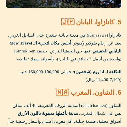
5. كانازاوا، اليابان 🇯🇵
كانازاوا (Kanazawa) هي مدينة يابانية صغيرة على الساحل الغربي،
بعيد عن زحام طوكيو وكيوتو.
أحسن مكان لتجربة الـ Slow Travel
الياباني الحقيقي.
فيها حي الجيشا التراثي، حديقة Kenroku-en
(واحدة من أجمل 3 حدائق في اليابان)، وأسواق سمك تقليدية.
التكلفة لـ 14 يوم (شخصين):
حوالي 100,000-160,000 جنيه
(7,100-11,400 ريال).
6. الشاون، المغرب 🇲🇦
الشاون (Chefchaouen) المدينة الزرقاء المغربية، 40 ألف ساكن
بس، في شمال المغرب.
مدينة بأكملها مدهونة باللون الأزرق
،
أسواق محلية، طبيعة جبلية، أكل مغربي أصيل، وأسعار رخيصة جداً.