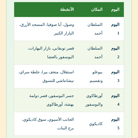
اليوم
المكان
الأنشطة
اليوم
السلطان
وصول، آيا صوفيا، المسجد الأزرق،
1
أحمد
البازار الكبير
اليوم
السلطان
قصر توبقابي، بازار البهارات،
2
أحمد
البوسفور بالعشا
اليوم
بيوغلو
استقلال، متحف بيرا، جلطة سراي،
3
وتقسيم
نيشانتاشي للتسوق
اليوم
أورطاكوي
جسر البوسفور، قصر دولمة
4
والبوسفور
بهشة، أورطاكوي
اليوم
الجانب الآسيوي، سوق كاديكوي،
كاديكوي
5
برج البنات