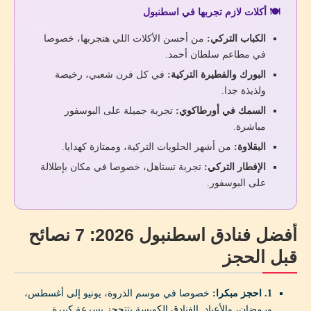
🍽️ أكلات لازم تجربها في اسطنبول
الكباب التركي:
من أحسن الأكلات اللي هتجربها، خصوصا
في مطاعم سلطان أحمد.
البورك والفطيرة التركية:
في كل فرن شعبي، رخيصة
ولذيذة جدا.
السمك في أورطاكوي:
تجربة جميلة على البوسفور
مباشرة.
البقلاوة:
من أشهر الحلويات التركية، وممتازة كهدايا.
الإفطار التركي:
تجربة تستاهل، خصوصا في مكان بإطلالة
على البوسفور.
أفضل فنادق اسطنبول 2026: 7 نصائح
قبل الحجز
1. احجز مبكرا:
خصوصا في موسم الذروة، يونيو إلى أغسطس،
ورمضان، والأعياد. الفنادق الكويسة بتتحجز بسرعة كبيرة.