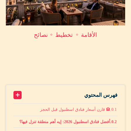
الأقامة
تخطيط
نصائح
أفضل فنادق اسطنبول 2026: دليلك الكامل لفنادق
اسطنبول
by
محمد أمين حماد
أبريل 5, 2026
A+
7 minutes read
A-
فهرس المحتوي
🏨 قارن أسعار فنادق اسطنبول قبل الحجز
أفضل فنادق اسطنبول 2026: إيه أهم منطقة تنزل فيها؟