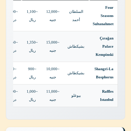
Four
السلطان
~12,000
~1,100
~1,100
Seasons
أحمد
جنيه
ريال
درهم
Sultanahmet
Çırağan
~1,350
~1,350
~15,000
Palace
بشيكطاش
جنيه
ريال
درهم
Kempinski
~900
~900
~10,000
Shangri-La
بشيكطاش
Bosphorus
جنيه
ريال
درهم
~1,000
~1,000
~11,000
Raffles
بيوغلو
Istanbul
جنيه
ريال
درهم