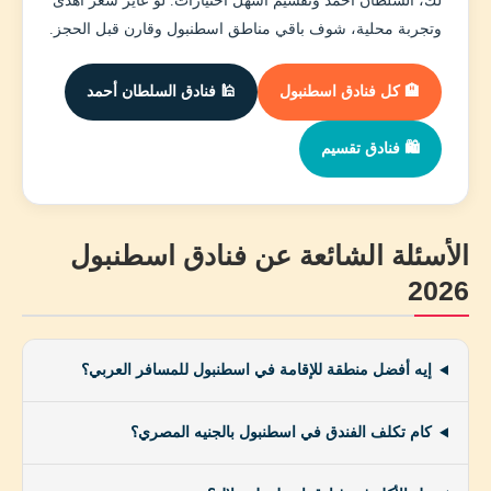
لك، السلطان أحمد وتقسيم أسهل اختيارات. لو عايز سعر أهدى
وتجربة محلية، شوف باقي مناطق اسطنبول وقارن قبل الحجز.
🏨 كل فنادق اسطنبول
🕌 فنادق السلطان أحمد
🛍️ فنادق تقسيم
الأسئلة الشائعة عن فنادق اسطنبول
2026
إيه أفضل منطقة للإقامة في اسطنبول للمسافر العربي؟
كام تكلف الفندق في اسطنبول بالجنيه المصري؟