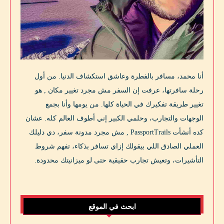
أنا محمد، مسافر بالفطرة وعاشق استكشاف الدنيا. من أول
رحلة سافرتها، عرفت إن السفر مش مجرد تغيير مكان , هو
تغيير طريقة تفكيرك في الحياة كلها. من يومها وأنا بجمع
الوجهات والتجارب، وحلمي الكبير إني أطوف العالم كله. عشان
كده أنشأت PassportTrails , مش مجرد مدونة سفر، دي دليلك
العملي الصادق اللي بيقولك إزاي تسافر بذكاء، تفهم شروط
التأشيرات، وتعيش تجارب حقيقية حتى لو ميزانيتك محدودة.
ابحث في الموقع