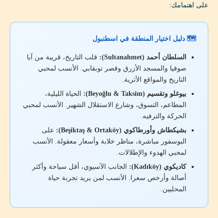
على اهتمامك:
🗺️ دليل اختيار المنطقة في اسطنبول
السلطان أحمد (Sultanahmet):
قلب التاريخ، قريبة من آيا
صوفيا والمسجد الأزرق وقصر توبقابي. الأنسب لمحبي
التاريخ والمواقع الأثرية.
بيوغلو وتقسيم (Beyoğlu & Taksim):
الحياة الليلية،
المطاعم، التسوق، وشارع الاستقلال الشهير. الأنسب لمحبي
الحركة والترفيه.
بشيكطاش وأورطاكوي (Beşiktaş & Ortaköy):
على
البوسفور مباشرة، مناظر خلابة وأسعار معقولة. الأنسب
لمحبي الهدوء والإطلالات.
كاديكوي (Kadıköy):
الجانب الآسيوي، أقل سياحة وأكثر
أصالة وأرخص سعرا. الأنسب لمن يريد تجربة حياة
المحليين.