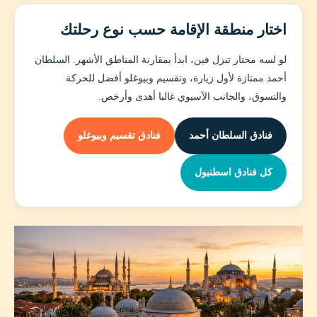
اختار منطقة الإقامة حسب نوع رحلتك
لو لسه محتار تنزل فين، ابدأ بمقارنة المناطق الأشهر. السلطان
أحمد ممتازة لأول زيارة، وتقسيم وبيوغلو أفضل للحركة
والتسوق، والجانب الآسيوي غالبا أهدى وأرخص.
فنادق السلطان أحمد
فنادق تقسيم وبيوغلو
كل فنادق اسطنبول