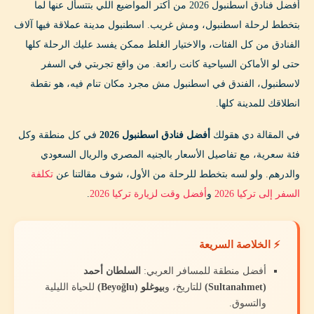
أفضل فنادق اسطنبول 2026 من أكتر المواضيع اللي بتتسأل عنها لما
جاهز تختار فندقك في اسطنبول؟
بتخطط لرحلة اسطنبول، ومش غريب. اسطنبول مدينة عملاقة فيها آلاف
الفنادق من كل الفئات، والاختيار الغلط ممكن يفسد عليك الرحلة كلها
الأسئلة الشائعة عن فنادق اسطنبول 2026
حتى لو الأماكن السياحية كانت رائعة. من واقع تجربتي في السفر
📱 خطط رحلتك لتركيا بسهولة مع تطبيق Passport
لاسطنبول، الفندق في اسطنبول مش مجرد مكان تنام فيه، هو نقطة
Trails
انطلاقك للمدينة كلها.
في المقالة دي هقولك
أفضل فنادق اسطنبول 2026
في كل منطقة وكل
فئة سعرية، مع تفاصيل الأسعار بالجنيه المصري والريال السعودي
والدرهم. ولو لسه بتخطط للرحلة من الأول، شوف مقالتنا عن
تكلفة
السفر إلى تركيا 2026
و
أفضل وقت لزيارة تركيا 2026
.
⚡ الخلاصة السريعة
أفضل منطقة للمسافر العربي:
السلطان أحمد
(Sultanahmet)
للتاريخ، و
بيوغلو (Beyoğlu)
للحياة الليلية
والتسوق.