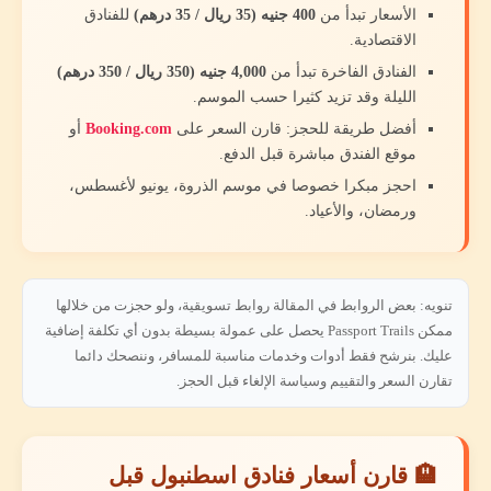
الأسعار تبدأ من
400 جنيه (35 ريال / 35 درهم)
للفنادق
الاقتصادية.
الفنادق الفاخرة تبدأ من
4,000 جنيه (350 ريال / 350 درهم)
الليلة وقد تزيد كثيرا حسب الموسم.
أفضل طريقة للحجز: قارن السعر على
Booking.com
أو
موقع الفندق مباشرة قبل الدفع.
احجز مبكرا خصوصا في موسم الذروة، يونيو لأغسطس،
ورمضان، والأعياد.
تنويه: بعض الروابط في المقالة روابط تسويقية، ولو حجزت من خلالها
ممكن Passport Trails يحصل على عمولة بسيطة بدون أي تكلفة إضافية
عليك. بنرشح فقط أدوات وخدمات مناسبة للمسافر، وننصحك دائما
تقارن السعر والتقييم وسياسة الإلغاء قبل الحجز.
🏨 قارن أسعار فنادق اسطنبول قبل