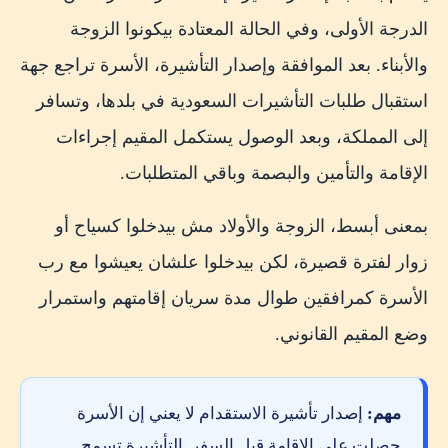
الاعتماد على مكتب قبل فهم الإجراء
الدرجة الأولى، وفي الحالة المعتادة بيكونوا الزوجة
تصديق مستندات بها أخطاء
والأبناء. بعد الموافقة وإصدار التأشيرة، الأسرة تراجع جهة
حجز الطيران قبل صدور التأشيرة
استقبال طلبات التأشيرات السعودية في بلدها، وتسافر
الخلط بين اسم العائلة واسم الأب
إلى المملكة، وبعد الوصول يستكمل المقيم إجراءات
تجاهل تكلفة المرافقين بعد الوصول
الإقامة والتأمين والبصمة وباقي المتطلبات.
📱 خليك منظم في كل خطوة مع تطبيق Passport Trails
بمعنى أبسط، الزوجة والأولاد مش بيدخلوا كسياح أو
أسئلة شائعة عن استقدام الزوجة والأولاد إلى السعودية
زوار لفترة قصيرة، لكن بيدخلوا علشان يعيشوا مع رب
الخلاصة
الأسرة كمرافقين طوال مدة سريان إقامتهم واستمرار
المصادر الرسمية
وضع المقيم القانوني.
مهم:
إصدار تأشيرة الاستقدام لا يعني إن الأسرة
حصلت على الإقامة قبل السفر. التأشيرة تسمح