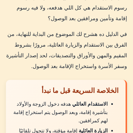
هل شهادة المؤهل مطلوبة للاستقدام؟
رسوم الاستقدام هي كل اللي هدفعه، ولا فيه رسوم
خطوات تقديم طلب استقدام الزوجة والأولاد
إقامة وتأمين ومرافقين بعد الوصول؟
الخطوة الأولى: مراجعة بيانات المقيم
في الدليل ده هشرح لك الموضوع من البداية للنهاية، من
الخطوة الثانية: تجهيز المستندات المصدقة
الفرق بين الاستقدام والزيارة العائلية، مرورًا بشروط
الخطوة الثالثة: الدخول إلى الخدمة الإلكترونية
المقيم والمهن والأوراق والتصديقات، لحد إصدار التأشيرة
الخطوة الرابعة: إدخال بيانات أفراد الأسرة
وسفر الأسرة واستخراج الإقامة بعد الوصول.
الخطوة الخامسة: رفع المرفقات وسداد الرسوم
الخطوة السادسة: متابعة حالة الطلب
الخلاصة السريعة قبل ما نبدأ
الخطوة السابعة: إرسال بيانات التأشيرة للأسرة في
مصر
الاستقدام العائلي
هدفه دخول الزوجة والأولاد
بتأشيرة إقامة، وبعد الوصول يتم استخراج إقامة
الخطوة الثامنة: تقديم الجوازات في مصر
لهم كمرافقين.
الخطوة التاسعة: استلام الجوازات وحجز السفر
الزيارة العائلية
إقامة مؤقتة، ولا تتحول تلقائيًا