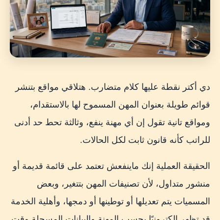
دي أكتر نقطة عليها كلام متضارب. هتلاقي مواقع بتنشر
قوائم طويلة بعنوان المهن المسموح لها بالاستقدام،
ومواقع تانية تقول إن أي مهنة ينفع، وثالثة تحط حد أدنى
للراتب كأنه قانون ثابت لكل الحالات.
الحقيقة العملية إنك ماينفعش تعتمد على قائمة قديمة أو
منشور متداول، لأن تصنيفات المهن بتتغير، وبعض
المسميات يتم تعديلها أو توطينها أو دمجها، وأهلية الخدمة
قد تظهر إلكترونيًا بحسب المهنة والبيانات المسجلة وقت