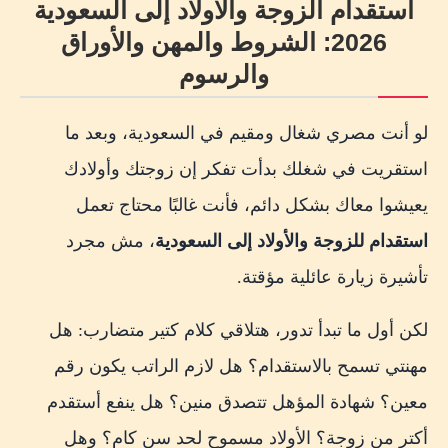
استقدام الزوجة والأولاد إلى السعودية
المهن المهنية والتخصصية
2026: الشروط والمهن والأوراق
المهن العمالية أو غير التخصصية
والرسوم
إزاي تعرف بشكل عملي إن مهنتك تسمح؟
لو أنت مصري شغال ومقيم في السعودية، وبعد ما
هل يوجد راتب محدد للاستقدام العائلي؟
استقريت في شغلك بدأت تفكر إن زوجتك وأولادك
الأوراق المطلوبة من المقيم في السعودية
يعيشوا معاك بشكل دائم، فأنت غالبًا محتاج تعمل
الأوراق المطلوبة من الزوجة والأولاد في مصر
استقدام للزوجة والأولاد إلى السعودية
، مش مجرد
طريقة توثيق قسيمة الزواج وشهادات ميلاد الأطفال
تأشيرة زيارة عائلية مؤقتة.
الترتيب العملي المعتاد
لكن أول ما تبدأ تدور، هتلاقي كلام كتير متضارب: هل
راجع الترتيب قبل الترجمة والتصديق
مهنتي تسمح بالاستقدام؟ هل لازم الراتب يكون رقم
هل يلزم توثيق قسيمة الزواج حتى لو مميكنة؟
معين؟ شهادة المؤهل تتصدق منين؟ هل ينفع أستقدم
ماذا لو الزواج غير مسجل رسميًا؟
أكتر من زوجة؟ الأولاد مسموح لحد سن كام؟ وهل