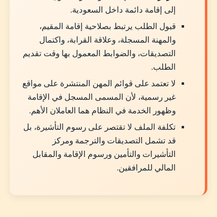
إلى إقامة دائمة داخل السعودية.
رسوم استقدام الزوجة والأولاد إلى السعودية 2026
قبول الطلب يرتبط بصلاحية إقامة المقيم،
ليه مش حاطط رقم إجمالي واحد؟
والمهنة المسجلة، وعلاقة القرابة، واكتمال
هل المقابل المالي للمرافقين يُدفع قبل السفر؟
التصديقات، والضوابط المعمول بها وقت تقديم
الطلب.
هل يمكن استقدام الزوجة الثانية؟
لا تعتمد على قوائم المهن المنتشرة على مواقع
هل يمكن استقدام الأبناء من زواج سابق؟
غير رسمية، لأن المسمى المسجل في الإقامة
ما هو السن المسموح لاستقدام الأولاد؟
وظهور الخدمة في النظام هما العاملان الأهم.
هل يمكن عمل استقدام للأب والأم؟
تكلفة الملف لا تقتصر على رسوم التأشيرة، بل
قد تشمل التصديقات والترجمة ومركز
مدة الموافقة على طلب الاستقدام
التأشيرات والتأمين ورسوم الإقامة والمقابل
أسباب رفض أو تعطيل طلب استقدام الأسرة
المالي للمرافقين.
لو الطلب اترفض، تعمل إيه؟
بعد وصول الزوجة والأولاد إلى السعودية