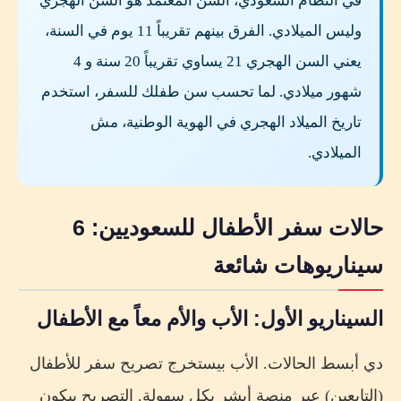
في النظام السعودي، السن المعتمد هو السن الهجري
وليس الميلادي. الفرق بينهم تقريباً 11 يوم في السنة،
يعني السن الهجري 21 يساوي تقريباً 20 سنة و 4
شهور ميلادي. لما تحسب سن طفلك للسفر، استخدم
تاريخ الميلاد الهجري في الهوية الوطنية، مش
الميلادي.
حالات سفر الأطفال للسعوديين: 6
سيناريوهات شائعة
السيناريو الأول: الأب والأم معاً مع الأطفال
دي أبسط الحالات. الأب بيستخرج تصريح سفر للأطفال
(التابعين) عبر منصة أبشر بكل سهولة. التصريح بيكون