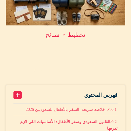
تخطيط
نصائح
👨‍👩‍👧‍👦 السفر بالأطفال للسعوديين 2026: دليل
تصاريح الجوازات للأم بدون الأب + أبشر خطوة بخطوة
by
محمد أمين حماد
مايو 9, 2026
A+
14 minutes read
A-
فهرس المحتوي
📌 خلاصة سريعة: السفر بالأطفال للسعوديين 2026
القانون السعودي وسفر الأطفال: الأساسيات اللي لازم
تعرفها