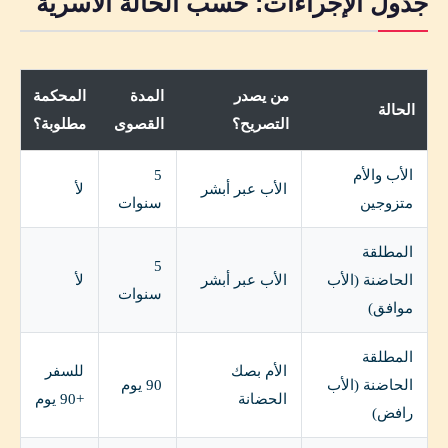
جدول الإجراءات: حسب الحالة الأسرية
من يصدر
المدة
المحكمة
الحالة
التصريح؟
القصوى
مطلوبة؟
الأب والأم
5
الأب عبر أبشر
لأ
متزوجين
سنوات
المطلقة
5
الحاضنة (الأب
الأب عبر أبشر
لأ
سنوات
موافق)
المطلقة
الأم بصك
للسفر
الحاضنة (الأب
90 يوم
الحضانة
+90 يوم
رافض)