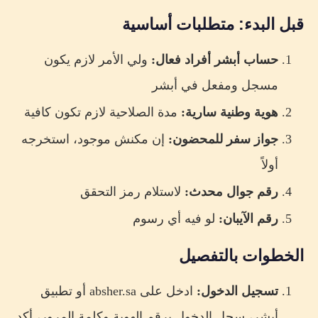
قبل البدء: متطلبات أساسية
حساب أبشر أفراد فعال:
ولي الأمر لازم يكون
مسجل ومفعل في أبشر
هوية وطنية سارية:
مدة الصلاحية لازم تكون كافية
جواز سفر للمحضون:
إن مكنش موجود، استخرجه
أولاً
رقم جوال محدث:
لاستلام رمز التحقق
رقم الآيبان:
لو فيه أي رسوم
الخطوات بالتفصيل
تسجيل الدخول:
ادخل على absher.sa أو تطبيق
أبشر، سجل الدخول برقم الهوية وكلمة المرور، أكد