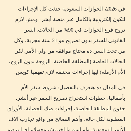
للأطفال 15 سنة فأكثر
في 2026، الجوازات السعودية حدثت كل الإجراءات
للأطفال المولودين خارج المملكة
لتكون إلكترونية بالكامل عبر منصة أبشر، ومش لازم
الأوراق المطلوبة للسفر بالأطفال السعوديين
تروح فرع الجوازات في 90% من الحالات. السن
🚫 تحذيرات لازم تعرفها قبل السفر
القانوني للسفر بدون تصريح هو 21 سنة هجرية، وكل
10 نصائح ذهبية للسفر بالأطفال السعوديين
من تحت السن ده محتاج موافقة من ولي الأمر. لكن
حالات خاصة: الطفل مزدوج الجنسية
الحالات الخاصة (المطلقة الحاضنة، الزوجة بدون الزوج،
الأم الأرملة) ليها إجراءات مختلفة لازم تفهمها كويس.
رسوم وتكاليف السفر العائلي للسعوديين 2026
الأسئلة الشائعة عن السفر بالأطفال للسعوديين 2026
في المقال ده هتعرف بالتفصيل: شروط سفر الأم
خلاصة: السفر بالأطفال السعوديين أصبح أسهل في 2026
بأطفالها، خطوات استخراج تصريح السفر عبر أبشر،
مصادر المقالة الرسمية
حقوق المطلقة الحاضنة، إجراءات صك الحضانة، الأوراق
📱 خطط رحلة العائلة بكل سهولة مع تطبيق Passport
المطلوبة لكل حالة، وأهم النصائح من واقع تجارب آلاف
Trails
الأسر السعودية. ولو لسه ما اخترتش وجهتك، اقرا برضو