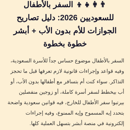
👨‍👩‍👧‍👦 السفر بالأطفال
خطوات إصدار تصريح السفر للأطفال عبر أبشر 2026
قبل البدء: متطلبات أساسية
للسعوديين 2026: دليل تصاريح
الخطوات بالتفصيل
الجوازات للأم بدون الأب + أبشر
⚠️ تنبيه مهم: التصريح إلكتروني فقط
خطوة بخطوة
حالة الطلاق: حقوق وإجراءات سفر المطلقة بأطفالها
السفر بالأطفال موضوع حساس جداً للأسرة السعودية،
الحالة 1: الأب موافق على السفر
وفيه قواعد وإجراءات قانونية لازم تعرفها قبل ما تحجز
الحالة 2: الأب رافض والأم عندها صك حضانة
التذاكر. سواء كنت أم بتسافر مع أطفالها بدون الأب، أو
الحالة 3: نزاع قضائي حول السفر
أب بيخطط لسفر أسرة كاملة، أو زوجين منفصلين
جدول الإجراءات: حسب الحالة الأسرية
بيرتبوا سفر الأطفال للخارج، فيه قوانين سعودية واضحة
إصدار جواز سفر للأطفال السعوديين
بتحدد إيه المسموح وإيه الممنوع، وفيه إجراءات
للأطفال أقل من 15 سنة
إلكترونية في منصة أبشر بتسهل العملية كلها.