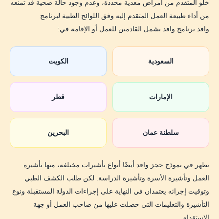
خلو المتقدم من أمراض معدية محددة، وعدم وجود حالة صحية قد تمنعه
هل يمكن أن تظهر النتيجة في نفس اليوم؟
من أداء طبيعة العمل المتقدم إليه وفق اللوائح الطبية لبرنامج
هل يمكن تغيير المركز بعد الحجز؟
وافد.برنامج وافد يشمل القادمين للعمل أو الإقامة في:
كم رسوم حجز وافد؟
هل تقرير Fit يضمن صدور التأشيرة؟
السعودية
الكويت
هل يمكن إعادة الكشف بعد شهر؟
الإمارات
قطر
هل أحتاج الكشف للسفر في زيارة؟
هل يوجد حجز وافد مستعجل؟
سلطنة عمان
البحرين
من رفض… لأول ختم شنجن
الخلاصة
تظهر في نموذج حجز وافد أيضًا أنواع تأشيرات مختلفة، منها تأشيرة
العمل وتأشيرة الأسرة وتأشيرة الدراسة. لكن طلب الكشف الطبي
وتوقيت إجرائه يعتمدان في النهاية على إجراءات الدولة المستقبلة ونوع
التأشيرة والتعليمات التي حصلت عليها من صاحب العمل أو جهة
الاستقدام.