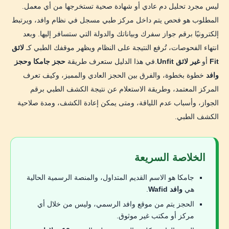
ليس مجرد تحليل دم عادي أو شهادة صحية تستخرجها من أي معمل.
أولًا: الأمراض المعدية
المطلوب هو فحص يتم داخل مركز طبي مسجل في نظام وافد، ويرتبط
إلكترونيًا برقم جواز سفرك وبياناتك والدولة التي ستسافر إليها. وبعد
ثانيًا: أسباب مرتبطة بأشعة الصدر
انتهاء الفحوصات، تُرفع النتيجة على النظام ويظهر موقفك الطبي كـ
لائق
ثالثًا: الأمراض غير المعدية
Fit
أو
غير لائق Unfit
.في هذا الدليل ستعرف طريقة
حجز جامكا وحجز
وافد
خطوة بخطوة، والفرق بين الحجز العادي والمميز، وكيف تعرف
هل السمنة أو ضعف النظر يسببان عدم اللياقة؟
المركز المعتمد، وطريقة الاستعلام عن نتيجة الكشف الطبي برقم
ماذا تفعل إذا ظهرت النتيجة غير لائق؟
الجواز، وأسباب عدم اللياقة، ومتى يمكن إعادة الكشف، ومدة صلاحية
الكشف الطبي.
إعادة الكشف الطبي في وافد
1. تقرير لائق ما زال ساريًا
الخلاصة السريعة
2. نتيجة غير لائق
3. عينة غير صالحة أو فحص ناقص
جامكا هو الاسم القديم المتداول، والمنصة الرسمية الحالية
هي
وافد Wafid
.
4. خطأ في بيانات الجواز
الحجز يتم من موقع وافد الرسمي، وليس من خلال أي
مركز أو مكتب غير موثوق.
مدة صلاحية الكشف الطبي للسفر لدول الخليج