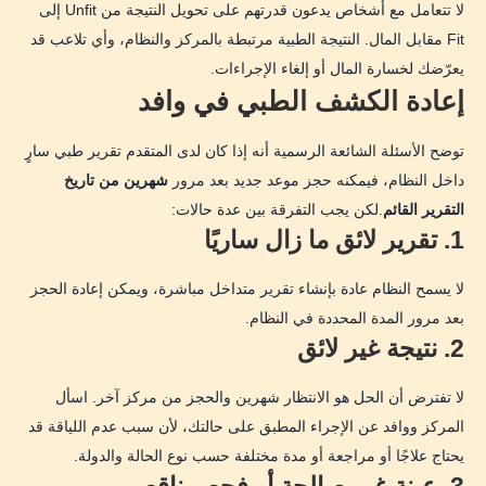
لا تتعامل مع أشخاص يدعون قدرتهم على تحويل النتيجة من Unfit إلى
Fit مقابل المال. النتيجة الطبية مرتبطة بالمركز والنظام، وأي تلاعب قد
يعرّضك لخسارة المال أو إلغاء الإجراءات.
إعادة الكشف الطبي في وافد
توضح الأسئلة الشائعة الرسمية أنه إذا كان لدى المتقدم تقرير طبي سارٍ
داخل النظام، فيمكنه حجز موعد جديد بعد مرور
شهرين من تاريخ
التقرير القائم
.لكن يجب التفرقة بين عدة حالات:
1. تقرير لائق ما زال ساريًا
لا يسمح النظام عادة بإنشاء تقرير متداخل مباشرة، ويمكن إعادة الحجز
بعد مرور المدة المحددة في النظام.
2. نتيجة غير لائق
لا تفترض أن الحل هو الانتظار شهرين والحجز من مركز آخر. اسأل
المركز ووافد عن الإجراء المطبق على حالتك، لأن سبب عدم اللياقة قد
يحتاج علاجًا أو مراجعة أو مدة مختلفة حسب نوع الحالة والدولة.