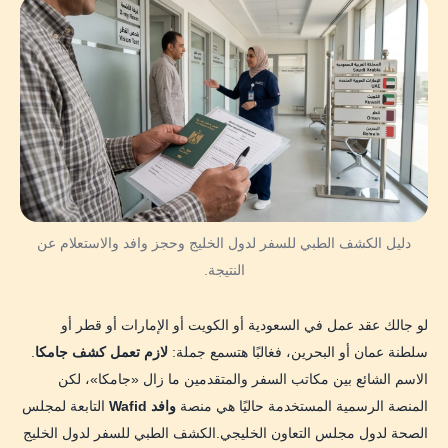
كيف تبحث عن مركز معتمد؟
الأوراق المطلوبة يوم الكشف الطبي
هل يجب الصيام قبل كشف وافد؟
ما الفحوصات التي يتضمنها الكشف الطبي؟
نتيجة الكشف الطبي للسفر
ماذا تعني Fit؟
دليل الكشف الطبي للسفر لدول الخليج وحجز وافد والاستعلام عن
النتيجة.
ماذا تعني Unfit؟
ماذا تعني Pending أو النتيجة غير ظاهرة؟
لو جالك عقد عمل في السعودية أو الكويت أو الإمارات أو قطر أو
سلطنة عمان أو البحرين، فغالبًا هتسمع جملة:
لازم تعمل كشف جامكا
.
طريقة الاستعلام عن نتيجة الكشف الطبي برقم الجواز
الاسم الشائع بين مكاتب السفر والمتقدمين ما زال «جامكا»، لكن
كم تستغرق نتيجة الكشف الطبي للسفر؟
المنصة الرسمية المستخدمة حاليًا هي منصة
وافد Wafid
التابعة لمجلس
الصحة لدول مجلس التعاون الخليجي.الكشف الطبي للسفر لدول الخليج
أسباب عدم اللياقة الطبية في كشف وافد