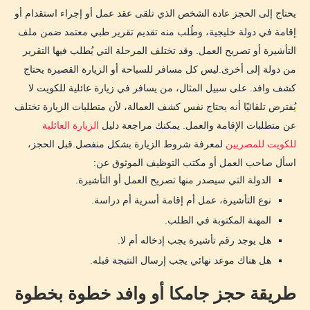
يحتاج إلى الحجز عادة الشخص الذي تلقى عقد عمل أو إجراء استقدام أو
إقامة في دولة خليجية، وطُلب منه تقديم تقرير طبي معتمد ضمن ملف
التأشيرة أو تصريح العمل. وقد تختلف المرحلة التي يُطلب فيها التقرير
من دولة إلى أخرى.ليس كل مسافر للسياحة أو الزيارة القصيرة يحتاج
كشف وافد. على سبيل المثال، من يسافر في زيارة عائلية للكويت لا
يُفترض تلقائيًا أنه يحتاج نفس كشف العمالة، لأن متطلبات الزيارة تختلف
عن متطلبات الإقامة والعمل. يمكنك مراجعة دليل
الزيارة العائلية
للكويت للمصريين
لمعرفة شروط الزيارة بشكل منفصل.قبل الحجز،
اسأل صاحب العمل أو مكتب التوظيف الموثوق عن:
الدولة التي سيصدر منها تصريح العمل أو التأشيرة.
نوع التأشيرة، عمل أم إقامة أسرية أم دراسة.
المهنة المكتوبة في الطلب.
هل يوجد رقم تأشيرة يجب إدخاله أم لا.
هل هناك موعد نهائي يجب إرسال النتيجة قبله.
طريقة حجز جامكا أو وافد خطوة بخطوة