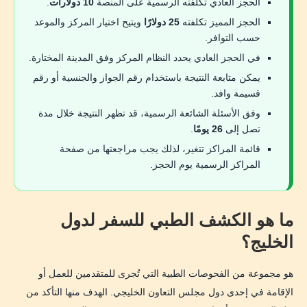
الحجز العادي تكلفته الرسمية على المنصة
10 دولارات
.
هل يمكن تغيير المدينة بعد إصدار قسيمة وافد؟
الحجز المميز تكلفته
25 دولارًا
ويتيح اختيار المركز والموعد
حسب التوافر.
هل يمكن تغيير موعد الكشف؟
في الحجز العادي يحدد النظام المركز وفق المدينة المختارة.
ماذا تفعل إذا دفعت ولم تصدر القسيمة؟
يمكن متابعة النتيجة باستخدام رقم الجواز والجنسية أو رقم
قسيمة وافد.
خلي إجراءات السفر أوضح مع تطبيق Passport Trails
وفق الأسئلة الشائعة الرسمية، قد تظهر النتيجة خلال مدة
أخطاء شائعة قد تعطل كشف وافد
تصل إلى
26 يومًا
.
قائمة المراكز تتغير، لذلك يجب مراجعتها من صفحة
نصائح قبل الكشف الطبي بأيام
المراكز الرسمية يوم الحجز.
أسئلة شائعة عن حجز جامكا ووافد
هل حجز جامكا يتم من مكتب سفر؟
ما هو الكشف الطبي للسفر لدول
هل أستطيع اختيار أي معمل أو مستشفى؟
الخليج؟
هل يمكن الاستعلام عن النتيجة برقم الجواز فقط؟
هو مجموعة من الفحوصات الطبية التي تُجرى للمتقدمين للعمل أو
متى تظهر نتيجة الكشف الطبي للسفر؟
الإقامة في إحدى دول مجلس التعاون الخليجي. الهدف منها التأكد من