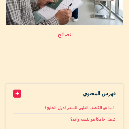
نصائح
🩻 الكشف الطبي للسفر لدول الخليج 2026: حجز وافد
والنتيجة والمراكز
by
محمد أمين حماد
يونيو 26, 2026
A+
17 minutes read
A-
فهرس المحتوي
ما هو الكشف الطبي للسفر لدول الخليج؟
هل جامكا هو نفسه وافد؟