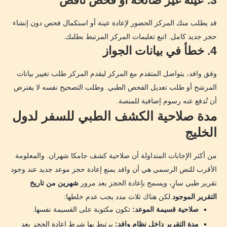
3. عينة غير صالحة أو فحص ناقص
قد يطلب منك المركز الحضور لإعادة عينة أو استكمال فحص دون إنشاء
حجز جديد كامل. اتبع تعليمات المركز المرتبط بطلبك.
4. خطأ في بيانات الجواز
وفق وافد، يتواصل المتقدم مع المركز ليقدم المركز طلب تغيير بيانات
المرشح أو طلب تعديل الفحص الطبي. وطلب التصحيح نفسه لا يفترض
أن تُدفع عنه رسوم إضافية للمنصة.
مدة صلاحية الكشف الطبي للسفر لدول
الخليج
من أكثر الإجابات المتداولة أن صلاحية كشف جامكا شهران. والمعلومة
الأقرب للنص الرسمي هي أن وافد يمنع إعادة حجز موعد جديد عند وجود
تقرير طبي سارٍ، ويسمح بإعادة الحجز بعد مرور
شهرين من تاريخ
التقرير الموجود
.لكن هناك ثلاث مدد يجب عدم خلطها:
صلاحية قسيمة الموعد:
تكون مكتوبة على القسيمة نفسها.
مدة التقرير داخل نظام وافد:
يرتبط بها شرط إعادة الحجز بعد