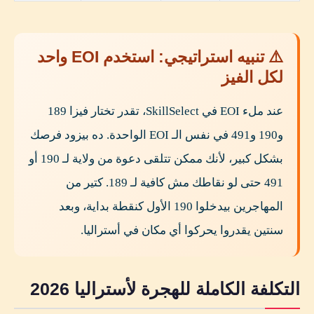
⚠️ تنبيه استراتيجي: استخدم EOI واحد
لكل الفيز
عند ملء EOI في SkillSelect، تقدر تختار فيزا 189
و190 و491 في نفس الـ EOI الواحدة. ده بيزود فرصك
بشكل كبير، لأنك ممكن تتلقى دعوة من ولاية لـ 190 أو
491 حتى لو نقاطك مش كافية لـ 189. كتير من
المهاجرين بيدخلوا 190 الأول كنقطة بداية، وبعد
سنتين يقدروا يحركوا أي مكان في أستراليا.
التكلفة الكاملة للهجرة لأستراليا 2026