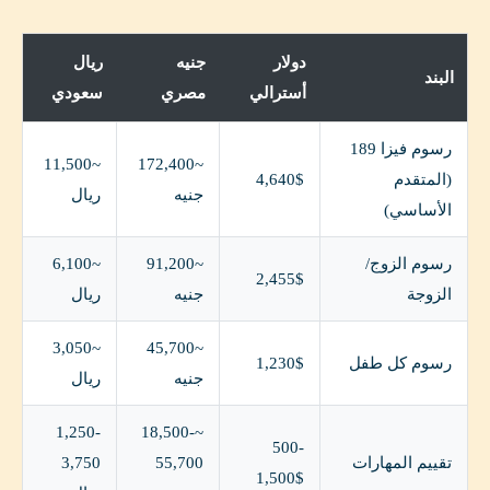
دولار
جنيه
ريال
البند
أسترالي
مصري
سعودي
رسوم فيزا 189
~11,500
~172,400
(المتقدم
4,640$
جنيه
ريال
الأساسي)
رسوم الزوج/
~91,200
~6,100
2,455$
الزوجة
جنيه
ريال
~3,050
~45,700
رسوم كل طفل
1,230$
جنيه
ريال
1,250-
~18,500-
500-
تقييم المهارات
55,700
3,750
1,500$