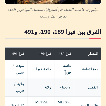
ميلبورن، عاصمة الثقافة في أستراليا، تستقبل المهاجرين الجدد
بفرص عمل واسعة
الفرق بين فيزا 189، 190، و491
المعيار
فيزا 189
فيزا 190
فيزا 491
دائمة
مؤقتة 5
نوع الإقامة
دائمة فوراً
فوراً
سنين
ولاية أو
الكفيل
لا يحتاج
ولاية
قريب
MLTSSL +
MLTSSL
قائمة المهن
كل القوائم