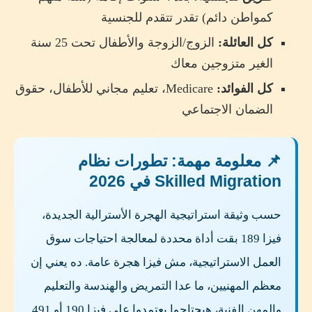
كمواطن دائم) تقدر تتقدم للجنسية
كل العائلة:
الزوج/الزوجة والأطفال تحت 25 سنة
الغير متزوجين معاك
كل الفوائد:
Medicare، تعليم مجاني للأطفال، حقوق
الضمان الاجتماعي
📌 معلومة مهمة: تطورات نظام
Skilled Migration في 2026
حسب وثيقة استراتيجية الهجرة الأسترالية الجديدة،
فيزا 189 بقت أداة محددة لمعالجة احتياجات سوق
العمل الاستراتيجية، مش فيزا هجرة عامة. ده يعني إن
معظم المهنيين، ما عدا التمريض والهندسة والتعليم
والمهن الفنية، هيحتاجوا يعتمدوا على فيزا 190 أو 491