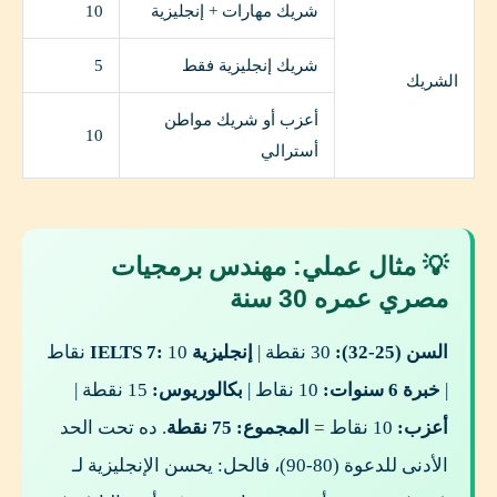
شريك مهارات + إنجليزية
10
شريك إنجليزية فقط
5
الشريك
أعزب أو شريك مواطن
10
أسترالي
💡 مثال عملي: مهندس برمجيات
مصري عمره 30 سنة
السن (25-32):
30 نقطة |
إنجليزية IELTS 7:
10 نقاط
|
خبرة 6 سنوات:
10 نقاط |
بكالوريوس:
15 نقطة |
أعزب:
10 نقاط =
المجموع: 75 نقطة
. ده تحت الحد
الأدنى للدعوة (80-90)، فالحل: يحسن الإنجليزية لـ