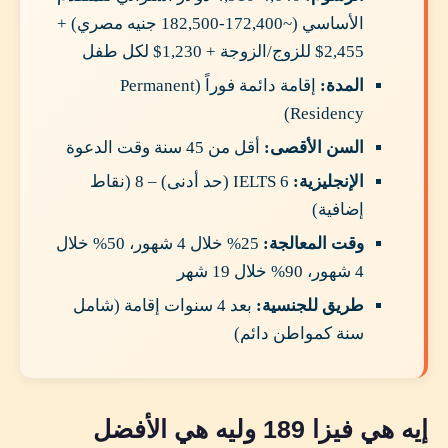
الأساسي (~172,400-182,500 جنيه مصري) +
2,455$ للزوج/الزوجة + 1,230$ لكل طفل
المدة:
إقامة دائمة فوراً (Permanent
Residency)
السن الأقصى:
أقل من 45 سنة وقت الدعوة
الإنجليزية:
IELTS 6 (حد أدنى) – 8 (نقاط
إضافية)
وقت المعالجة:
25% خلال 4 شهور، 50% خلال
4 شهور، 90% خلال 19 شهر
طريق للجنسية:
بعد 4 سنوات إقامة (شامل
سنة كمواطن دائم)
إيه هي فيزا 189 وليه هي الأفضل