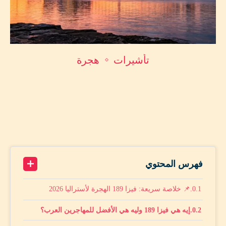
تأشيرات
هجرة
🇦🇺 الهجرة لأستراليا 2026: دليل فيزا 189 + نظام
النقاط الجديد + قائمة المهن المطلوبة
by
محمد أمين حماد
مايو 9, 2026
A+
15 minutes read
A-
فهرس المحتوي
📌 خلاصة سريعة: فيزا 189 الهجرة لأستراليا 2026
إيه هي فيزا 189 وليه هي الأفضل للمهاجرين العرب؟