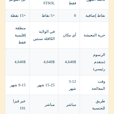
فقط
STSOL
نقاط إضافية
0
+5 نقاط
+15 نقطة
منطقة
في الولاية
حرية المعيشة
أي مكان
إقليمية
الكافلة سنتين
فقط
الرسوم
(متقدم
4,640$
4,640$
4,640$
رئيسي)
وقت
3-12
15-25 شهر
9-15 شهر
المعالجة
شهر
طريق
عبر فيزا
مباشر
مباشر
للجنسية
191