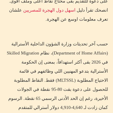
على دعوة للتقديم بقى محتاج نقاط أعلى وملف أقوى.
🎯 من واقع التجربة
انصحك تقرأ دليل
اسهل دول الهجرة للمصريين
علشان
الحياة في أستراليا للعرب والمصريين
تعرف معلومات اوسع عن الهجرة.
المميزات
التحديات
حسب آخر تحديثات وزارة الشؤون الداخلية الأسترالية
أفضل المدن الأسترالية للمهاجرين العرب
(Department of Home Affairs)، نظام Skilled Migration
برنامج شامل لخطة الهجرة لأستراليا في 18 شهر
في 2026 بقى أكثر استهدافاً، بمعنى إن الحكومة
الأسئلة الشائعة عن الهجرة لأستراليا 2026
الأسترالية بتدعو المهنيين اللي وظائفهم في قائمة
خلاصة: أستراليا حلم قابل للتحقيق بتخطيط ذكي
الاحتياج المطلوبة (MLTSSL) فقط. النقاط المطلوبة
مصادر المقالة الرسمية
للحصول على دعوة بقت 80-95 نقطة في الجولات
📱 خطط رحلتك للهجرة لأستراليا مع تطبيق Passport
الأخيرة، رغم إن الحد الأدنى الرسمي 65 نقطة. الرسوم
Trails
كمان زادت لـ 4,640-4,910 دولار أسترالي للمتقدم