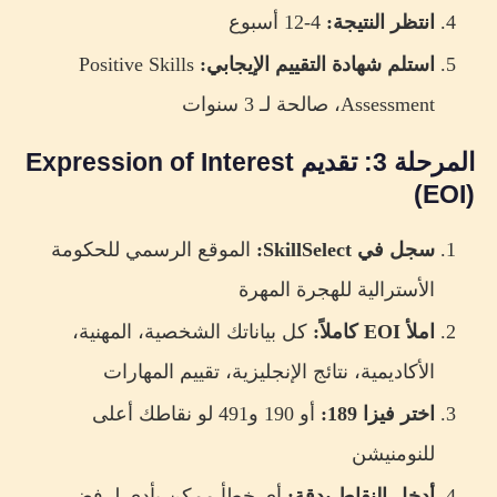
انتظر النتيجة:
4-12 أسبوع
استلم شهادة التقييم الإيجابي:
Positive Skills
Assessment، صالحة لـ 3 سنوات
المرحلة 3: تقديم Expression of Interest
(EOI)
سجل في SkillSelect:
الموقع الرسمي للحكومة
الأسترالية للهجرة المهرة
املأ EOI كاملاً:
كل بياناتك الشخصية، المهنية،
الأكاديمية، نتائج الإنجليزية، تقييم المهارات
اختر فيزا 189:
أو 190 و491 لو نقاطك أعلى
للنومنيشن
أدخل النقاط بدقة:
أي خطأ ممكن يأدي لرفض