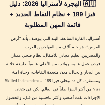
🇦🇺 الهجرة لأستراليا 2026: دليل
المرحلة 1: التحضير (3-6 شهور)
فيزا 189 + نظام النقاط الجديد +
المرحلة 2: تقييم المهارات (3-6 شهور)
قائمة المهن المطلوبة
المرحلة 3: تقديم Expression of Interest (EOI)
المرحلة 4: انتظار الدعوة (Invitation to Apply)
أستراليا، القارة السابعة، البلد اللي بيوصف بأنه “أرض
المرحلة 5: تقديم الفيزا (60 يوم)
الفرص”، هو حلم آلاف من المهاجرين العرب
المرحلة 6: الفحص الطبي وشهادات السلوك
والمصريين. تعليم مجاني للأطفال، نظام صحي ممتاز،
المرحلة 7: استلام الموافقة والانتقال
فرص عمل عالية، رواتب من الأعلى عالمياً، طبيعة خلابة
الفرق بين فيزا 189، 190، و491
بين البحار والجبال، مدن متعددة الثقافات، وحياة آمنة
⚠️ تنبيه استراتيجي: استخدم EOI واحد لكل الفيز
ومستقرة. كل ده بيخلي فيزا 189 الـ Skilled Independent
Visa من أكتر الفيزا طلباً في العالم. لكن في 2026،
التكلفة الكاملة للهجرة لأستراليا 2026
الإجراءات بقت أصعب وأكثر تنافسية من قبل، والحصول
10 نصائح ذهبية لرفع نقاطك للحصول على دعوة 189