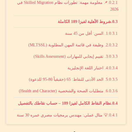
📌 معلومة مهمة: تطورات نظام Skilled Migration في
2026
شروط الأهلية لفيزا 189 الكاملة
1. السن: أقل من 45 سنة
2. وظيفة في قائمة المهن المطلوبة (MLTSSL)
3. تقييم إيجابي للمهارات (Skills Assessment)
4. اختبار اللغة الإنجليزية
5. الحد الأدنى للنقاط: 65 (حقيقياً 80-95 للدعوة)
6. متطلبات الصحة والشخصية (Health and Character)
نظام النقاط الكامل لفيزا 189 – حساب نقاطك بالتفصيل
💡 مثال عملي: مهندس برمجيات مصري عمره 30 سنة
خطوات التقديم على فيزا 189 من البداية للنهاية