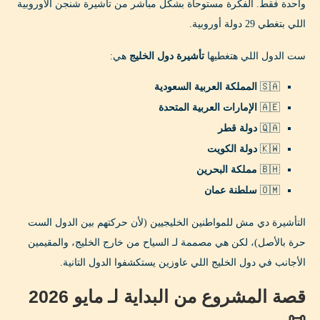
واحدة فقط. الفكرة مستوحاة بشكل مباشر من تأشيرة شنجن الأوروبية
اللي بتغطي 29 دولة أوروبية.
5. حسابات سفر مرتبة
تأشيرة الخليج الموحدة vs شنجن الأوروبية: المقارنة
ست الدول اللي هتغطيها
تأشيرة دول الخليج
هي:
الكاملة 🌍
🇸🇦
المملكة العربية السعودية
الست دول واحدة واحدة في تأشيرة الخليج الموحدة 🌟
🇦🇪
الإمارات العربية المتحدة
🇶🇦
دولة قطر
1. الإمارات العربية المتحدة 🇦🇪
🇰🇼
دولة الكويت
2. المملكة العربية السعودية 🇸🇦
🇧🇭
مملكة البحرين
3. دولة قطر 🇶🇦
🇴🇲
سلطنة عمان
4. دولة الكويت 🇰🇼
التأشيرة دي مش للمواطنين الخليجيين (لأن حركتهم بين الدول الست
5. مملكة البحرين 🇧🇭
حرة بالأصل)، لكن هي مصممة لـ السياح من خارج الخليج، والمقيمين
الأجانب في دول الخليج اللي عاوزين يستكشفوا الدول التانية.
6. سلطنة عمان 🇴🇲
قصة المشروع من البداية لـ مايو 2026
التأثير الاقتصادي والسياحي لـ تأشيرة الخليج 2026 📈
📜