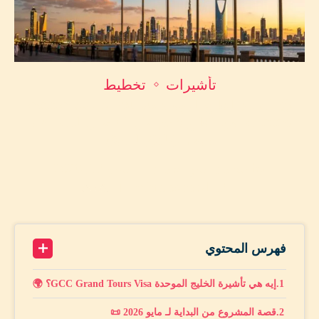
تأشيرات
تخطيط
🌍 تأشيرة الخليج الموحدة GCC GRAND TOURS
2026: شنجن الخليج قادم! كل التفاصيل الرسمية +
موعد الإطلاق المتوقع
by
محمد أمين حماد
مايو 17, 2026
A+
17 minutes read
A-
فهرس المحتوي
إيه هي تأشيرة الخليج الموحدة GCC Grand Tours Visa؟ 🌍
قصة المشروع من البداية لـ مايو 2026 📜