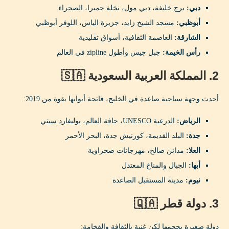
دبي:
برج خليفة، دبي مول، نخلة جميرا، الصحراء
أبوظبي:
مسجد الشيخ زايد، جزيرة الياس، اللوفر أبوظبي
الشارقة:
العاصمة الثقافية، أسواق تقليدية
رأس الخيمة:
جبل جيس وأطول zipline في العالم
2. المملكة العربية السعودية 🇸🇦
أحدث وجهة سياحية صاعدة في الخليج، فاتحة أبوابها بقوة من 2019:
الرياض:
الدرعية UNESCO، حافة العالم، بوليفارد سيتي
جدة:
البلد القديمة، كورنيش جدة، البحر الأحمر
العلا:
مدائن صالح، مهرجانات صحراوية
أبها:
الجبال والمناخ المعتدل
نيوم:
مدينة المستقبل الصاعدة
3. دولة قطر 🇶🇦
دولة صغيرة بحجمها لكن غنية بالثقافة والفخامة: