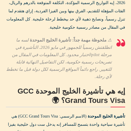
2026، إيه التواريخ الرسمية المؤكدة، التكلفة المتوقعة بالدرهم والريال،
إزاي هتقدم على تأشيرة الخليج الموحدة (لما تطلق)؟ 📝
الفئات المؤهلة للتقديم، الفرق بينها وبين الفيزا الفردية، إزاي هتقدم لما
الخطوة 1: زيارة البوابة الرسمية
تنزل رسمياً، ونصايح ذهبية لأي حد بيخطط لرحلة خليجية. كل المعلومات
الخطوة 2: اختيار نوع التأشيرة
في المقال من مصادر رسمية حكومية خليجية.
الخطوة 3: ملء البيانات الشخصية
⚠️
ملحوظة مهمة جداً:
تأشيرة الخليج الموحدة
لسه ما
اتطلقتش رسمياً للجمهور في مايو 2026. التأشيرة في
الخطوة 4: رفع الأوراق المطلوبة
مرحلة pilot/اختبار محدود. كل المعلومات في المقال من
الخطوة 5: دفع الرسوم
تصريحات رسمية حكومية، لكن التفاصيل النهائية قابلة
للتغيير. راجع دائماً المواقع الرسمية لكل دولة قبل ما تخطط
الخطوة 6: انتظار الموافقة
لأي رحلة.
الأوراق اللي تجهزها من دلوقتي 📋
إيه هي تأشيرة الخليج الموحدة GCC
1. الباسبور
Grand Tours Visa؟ 🌍
2. الوضع المالي
تأشيرة الخليج الموحدة
(الاسم الرسمي: GCC Grand Tours Visa) هي
3. تأمين السفر
تأشيرة سياحية واحدة بتسمح للمسافر إنه يدخل ست دول خليجية بفيزا
4. صور شخصية