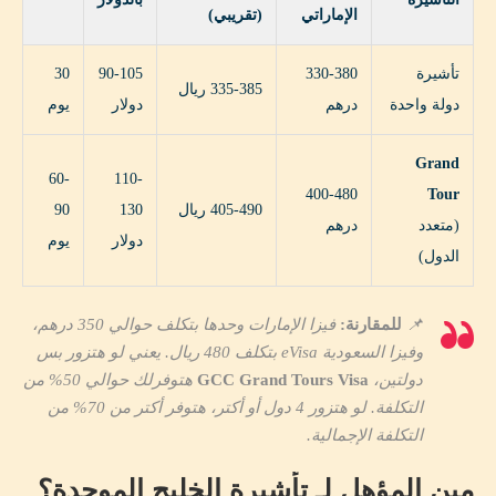
الإماراتي
(تقريبي)
تأشيرة
330-380
90-105
30
335-385 ريال
دولة واحدة
درهم
دولار
يوم
Grand
60-
110-
400-480
Tour
405-490 ريال
130
90
(متعدد
درهم
دولار
يوم
الدول)
📌
للمقارنة:
فيزا الإمارات وحدها بتكلف حوالي 350 درهم،
وفيزا السعودية eVisa بتكلف 480 ريال. يعني لو هتزور بس
دولتين،
GCC Grand Tours Visa
هتوفرلك حوالي 50% من
التكلفة. لو هتزور 4 دول أو أكتر، هتوفر أكتر من 70% من
التكلفة الإجمالية.
مين المؤهل لـ تأشيرة الخليج الموحدة؟