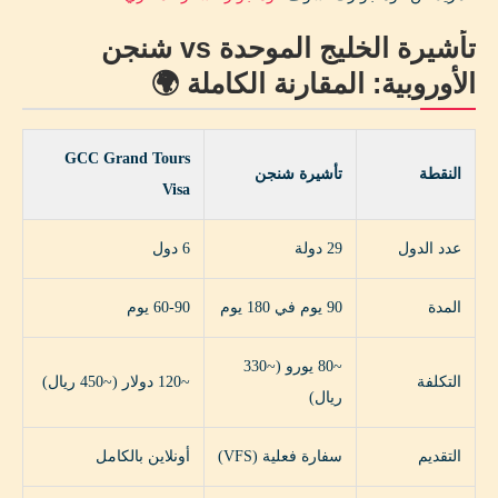
تأشيرة الخليج الموحدة vs شنجن
الأوروبية: المقارنة الكاملة 🌍
GCC Grand Tours
النقطة
تأشيرة شنجن
Visa
عدد الدول
29 دولة
6 دول
المدة
90 يوم في 180 يوم
60-90 يوم
~80 يورو (~330
التكلفة
~120 دولار (~450 ريال)
ريال)
التقديم
سفارة فعلية (VFS)
أونلاين بالكامل