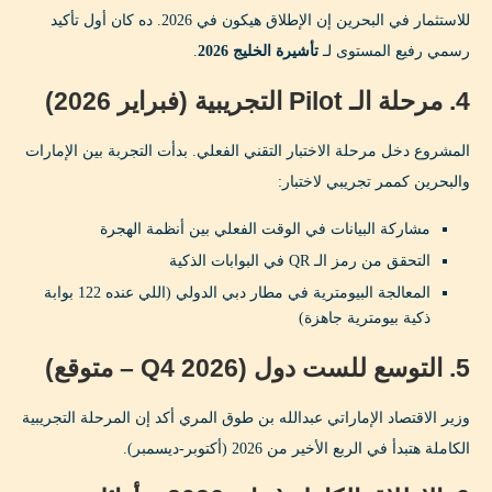
للاستثمار في البحرين إن الإطلاق هيكون في 2026. ده كان أول تأكيد
الجاليات الآسيوية
رسمي رفيع المستوى لـ
تأشيرة الخليج 2026
.
الأوروبيين والأمريكان
4. مرحلة الـ Pilot التجريبية (فبراير 2026)
الرحالة الرقميين Digital Nomads
المشروع دخل مرحلة الاختبار التقني الفعلي. بدأت التجربة بين الإمارات
التحديات اللي واجهت المشروع 🚧
والبحرين كممر تجريبي لاختبار:
1. التحديات التقنية
مشاركة البيانات في الوقت الفعلي بين أنظمة الهجرة
2. التحديات الأمنية
التحقق من رمز الـ QR في البوابات الذكية
المعالجة البيومترية في مطار دبي الدولي (اللي عنده 122 بوابة
3. التحديات السيادية
ذكية بيومترية جاهزة)
4. التحديات اللوجستية
5. التوسع للست دول (Q4 2026 – متوقع)
أسئلة شائعة عن تأشيرة الخليج الموحدة ❓
وزير الاقتصاد الإماراتي عبدالله بن طوق المري أكد إن المرحلة التجريبية
متى هتتاح GCC Grand Tours Visa للتقديم رسمياً؟
الكاملة هتبدأ في الربع الأخير من 2026 (أكتوبر-ديسمبر).
كم سعر تأشيرة الخليج الموحدة؟