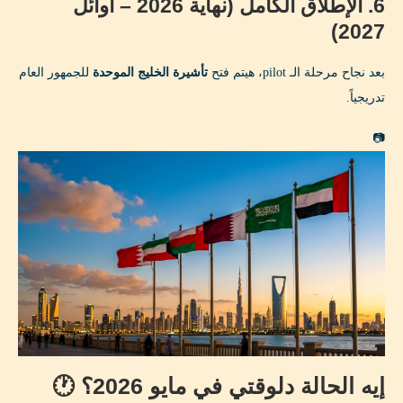
6. الإطلاق الكامل (نهاية 2026 – أوائل
هل المقيم المصري في السعودية يقدر يستخدم تأشيرة
2027)
الخليج 2026؟
بعد نجاح مرحلة الـ pilot، هيتم فتح
تأشيرة الخليج الموحدة
للجمهور العام
كم مدة الإقامة المسموحة بـ GCC Grand Tours Visa؟
تدريجياً.
هل تأشيرة الخليج الموحدة تشمل العمل؟
📷
هل تشمل GCC Grand Tours Visa الحج؟
أنا سعودي، هل أحتاج تأشيرة الخليج الموحدة؟
هل التأشيرة هتكون قابلة للتمديد؟
إيه الفرق بين GCC Grand Tours Visa وفيزا التراست
(Trust Visa)؟
هل تأشيرة الخليج 2026 هتكون متاحة كـ Visa on
Arrival؟
إيه اللي تعمله دلوقتي وأنت بتنتظر إطلاق التأشيرة؟ ⏳
إيه الحالة دلوقتي في مايو 2026؟ 🕐