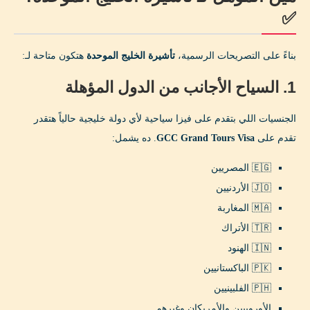
✅
بناءً على التصريحات الرسمية،
تأشيرة الخليج الموحدة
هتكون متاحة لـ:
1. السياح الأجانب من الدول المؤهلة
الجنسيات اللي بتقدم على فيزا سياحية لأي دولة خليجية حالياً هتقدر
تقدم على
GCC Grand Tours Visa
. ده يشمل:
🇪🇬 المصريين
🇯🇴 الأردنيين
🇲🇦 المغاربة
🇹🇷 الأتراك
🇮🇳 الهنود
🇵🇰 الباكستانيين
🇵🇭 الفلبينيين
الأوروبيين والأمريكان وغيرهم