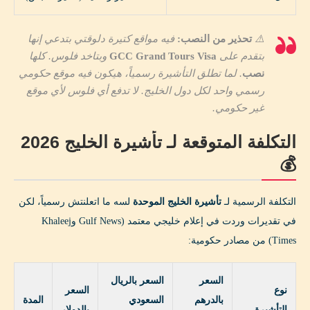
المزايا المتوقعة:
⚠️
تحذير من النصب:
فيه مواقع كتيرة دلوقتي بتدعي إنها
كيف ستتعامل البنوك مع تأشيرة الخليج 2026؟ 💳
بتقدم على
GCC Grand Tours Visa
وبتاخد فلوس. كلها
نصب
. لما تطلق التأشيرة رسمياً، هيكون فيه موقع حكومي
التوقعات بعد إطلاق تأشيرة الخليج الموحدة 🔮
رسمي واحد لكل دول الخليج. لا تدفع أي فلوس لأي موقع
غير حكومي.
على المدى القصير (2026-2027):
التكلفة المتوقعة لـ تأشيرة الخليج 2026
على المدى المتوسط (2027-2030):
💰
على المدى الطويل (2030+):
كلمة أخيرة 💬
التكلفة الرسمية لـ
تأشيرة الخليج الموحدة
لسه ما اتعلنتش رسمياً، لكن
في تقديرات وردت في إعلام خليجي معتمد (Gulf News وKhaleej
📱 خطط رحلتك لدول الخليج بسهولة مع تطبيق
Passport Trails
Times) من مصادر حكومية:
السعر
السعر بالريال
نوع
السعر
بالدرهم
السعودي
المدة
التأشيرة
بالدولار