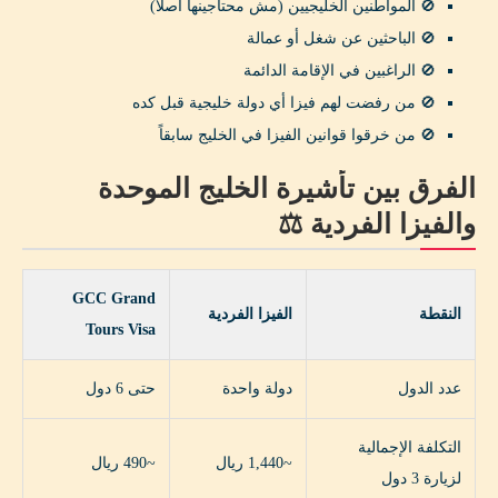
🚫 المواطنين الخليجيين (مش محتاجينها أصلاً)
🚫 الباحثين عن شغل أو عمالة
🚫 الراغبين في الإقامة الدائمة
🚫 من رفضت لهم فيزا أي دولة خليجية قبل كده
🚫 من خرقوا قوانين الفيزا في الخليج سابقاً
الفرق بين تأشيرة الخليج الموحدة
والفيزا الفردية ⚖️
GCC Grand
النقطة
الفيزا الفردية
Tours Visa
عدد الدول
دولة واحدة
حتى 6 دول
التكلفة الإجمالية
~1,440 ريال
~490 ريال
لزيارة 3 دول