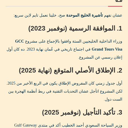
الأرقام المتوقعة:
الفوائد للمسافرين:
عشان نفهم
تأشيرة الخليج الموحدة
صح، خلينا نعمل تايم لاين سريع:
نصائح ذهبية للاستعداد لـ GCC Grand Tours Visa 💡
1. الموافقة الرسمية (نوفمبر 2023)
1. سجّل في نشرات الأخبار الرسمية
وزراء الداخلية الخليجيين الستة وافقوا بالإجماع على مشروع
GCC
2. جدد باسبورك من الآن
Grand Tours Visa
في اجتماع تاريخي في عُمان نهاية 2023. ده كان أول
إعلان رسمي عن المشروع.
3. حضّر ميزانية الرحلة
2. الإطلاق الأصلي المتوقع (نهاية 2025)
4. خد بطاقة Wise أو RedotPay
5. خطط لمسار منطقي
أول جدول زمني كان المفروض الإطلاق يكون في الربع الأخير من 2025.
لكن المشروع اتأجل عشان التحديات التقنية في ربط أنظمة الهجرة بين
6. احذر من المواقع الوهمية
الست دول.
7. اقرأ عن الدول قبل ما تخطط
3. تأكيد التأجيل (نوفمبر 2025)
تأثير تأشيرة الخليج الموحدة على المقيمين في الخليج 👥
وزير السياحة السعودي أحمد الخطيب أكد في منتدى Gulf Gateway
المصريين في السعودية والإمارات