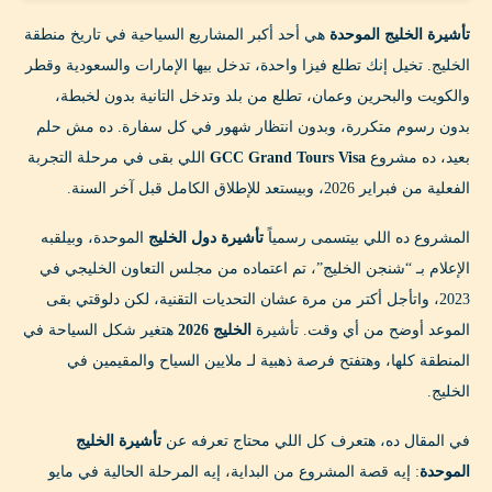
3. السياح الذين زاروا الخليج قبل كده
تأشيرة الخليج الموحدة
هي أحد أكبر المشاريع السياحية في تاريخ منطقة
الفئات اللي مش هتقدر تستخدم التأشيرة:
الخليج. تخيل إنك تطلع فيزا واحدة، تدخل بيها الإمارات والسعودية وقطر
والكويت والبحرين وعمان، تطلع من بلد وتدخل التانية بدون لخبطة،
الفرق بين تأشيرة الخليج الموحدة والفيزا الفردية ⚖️
بدون رسوم متكررة، وبدون انتظار شهور في كل سفارة. ده مش حلم
إيه اللي تقدر تعمله بـ GCC Grand Tours Visa؟ 🎯
بعيد، ده مشروع
GCC Grand Tours Visa
اللي بقى في مرحلة التجربة
الفعلية من فبراير 2026، وبيستعد للإطلاق الكامل قبل آخر السنة.
الأنشطة المسموحة ✅
المشروع ده اللي بيتسمى رسمياً
تأشيرة دول الخليج
الموحدة، وبيلقبه
الأنشطة الممنوعة ❌
الإعلام بـ “شنجن الخليج”، تم اعتماده من مجلس التعاون الخليجي في
الفرص السياحية اللي هتفتحها تأشيرة الخليج 2026 🏖️
2023، واتأجل أكتر من مرة عشان التحديات التقنية، لكن دلوقتي بقى
1. برنامج “Gulf Capitals” 10 أيام
الموعد أوضح من أي وقت. تأشيرة
الخليج 2026
هتغير شكل السياحة في
المنطقة كلها، وهتفتح فرصة ذهبية لـ ملايين السياح والمقيمين في
2. برنامج “Beach & Heritage” 7 أيام
الخليج.
3. برنامج “Adventure Gulf” 14 يوم
في المقال ده، هتعرف كل اللي محتاج تعرفه عن
تأشيرة الخليج
4. برنامج الأبراج العالية
الموحدة
: إيه قصة المشروع من البداية، إيه المرحلة الحالية في مايو