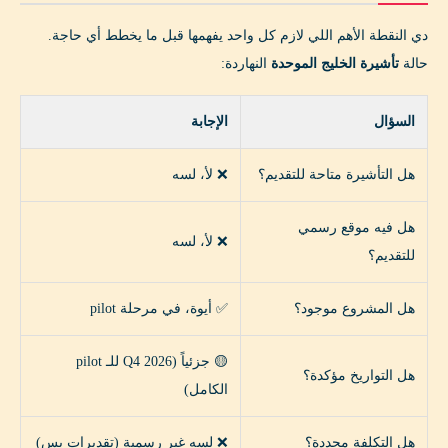
1. سافر بالفيزا الفردية لو ضروري
دي النقطة الأهم اللي لازم كل واحد يفهمها قبل ما يخطط أي حاجة.
2. اعمل Stopover ذكي
حالة
تأشيرة الخليج الموحدة
النهاردة:
3. تابع التحديثات
4. حضّر سجلك المالي
السؤال
الإجابة
5. خطط للوجهات
هل التأشيرة متاحة للتقديم؟
❌ لأ، لسه
تأشيرة الخليج الموحدة والمسافر المصري: الفرص الذهبية
🇪🇬
هل فيه موقع رسمي
❌ لأ، لسه
للتقديم؟
1. المصريين المقيمين في الخليج
2. المصريين في مصر
هل المشروع موجود؟
✅ أيوة، في مرحلة pilot
3. الفرص لرواد الأعمال المصريين
🟡 جزئياً (Q4 2026 للـ pilot
هل التواريخ مؤكدة؟
كيف ستؤثر تأشيرة الخليج الموحدة على شركات الطيران؟
الكامل)
✈️
هل التكلفة محددة؟
❌ لسه غير رسمية (تقديرات بس)
الشركات المستفيدة: