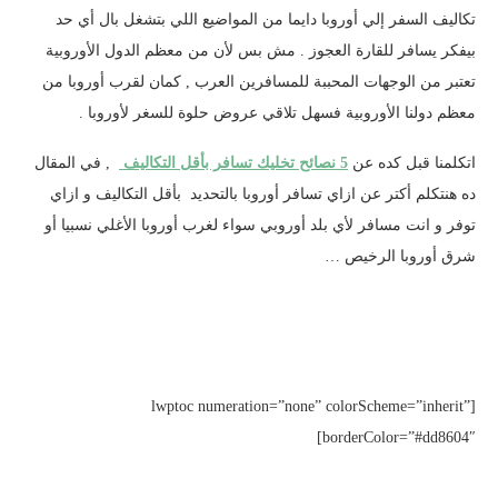
تكاليف السفر إلي أوروبا دايما من المواضيع اللي بتشغل بال أي حد
بيفكر يسافر للقارة العجوز . مش بس لأن من معظم الدول الأوروبية
تعتبر من الوجهات المحببة للمسافرين العرب , كمان لقرب أوروبا من
معظم دولنا الأوروبية فسهل تلاقي عروض حلوة للسغر لأوروبا .
اتكلمنا قبل كده عن
5 نصائح تخليك تسافر بأقل التكاليف
, في المقال
ده هنتكلم أكتر عن ازاي تسافر أوروبا بالتحديد بأقل التكاليف و ازاي
توفر و انت مسافر لأي بلد أوروبي سواء لغرب أوروبا الأغلي نسبيا أو
شرق أوروبا الرخيص …
[lwptoc numeration=”none” colorScheme=”inherit”
borderColor=”#dd8604″]