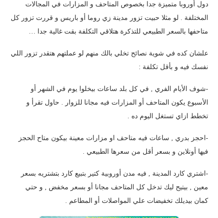
دول أوروبا متميزة جدا بخصوص المتاحف و المزارات في المجالات
المختلفة . لو مثلا حبيت تزور مدينة زي روما أو باريس و قررت تزور كل
متاحفها بالسعر الطبيعي للتذكرة هتلاقي التكلفة بقت غالية جدا …
علشان كده في شوية نصائح تخلي بالك منهم لو عملتهم هتقدر تزور اللي
نفسك فيه و بأقل تكلفة :
-شوف الأيام الفري , في كل بلد ساعات بيخلوا يوم في الشهر أو
الأسبوع يكون المتاحف أو المزارات فيه مجانا للزوار . حاول تقرأ و
تخطط ازاي تستغل اليوم ده .
-احجز بدري , ساعات فيه متاحف او مزارات معينة بيكون متاح الحجز
فيها أونلاين و بسعر أقل من سعرها الطبيعي .
-اشتري كارد المدينة , فيه مدن أوروبية كتير بتبيع كارد بتشتريه بسعر
معين , بيتيح ليك تدخل كل المتاحف مجانا أو بسعر مخفض , و حتي
كمان بيديلك تخفيضات علي المواصلات أو المطاعم .