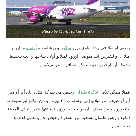
Photo by Mark Harkin -Flickr
بمعني لو مثلا في رحلة ناوي تزور
ميلانو
و برشلونة و
أوسلو
و باريس
مثلا … و لنفترض انك هتوصل اوروبا لميلانو أولا , ساعتها و انت بتخطط
تشوف أيه ارخص مدينة ممكن تسافرلها من ميلانو ,,,
فمثلا ممكن تلاقي
تذكرة طيران
رخيص من شركة مثل رايان أير أو ويز
أير أو غيرهم من ميلانو إلي اوسلو ب ٢٠ يورو , و من ميلانو لبرشلونة ب
٥٠ يورو , و من ميلانو لباريس ب ١٤ يورو , فساعتها هتقرر تخلي المدينة
الثانية باريس علشان تستفيد من السعر الرخيص ده , و تعمل كده مع
بقية المدن .