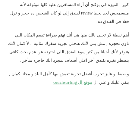
كتير . الميزة في بوكنج أن أراء المسافرين عليه كلها موثوقة لأنه
مبيسمحش لحد يحط review لفندق إلي لو كان الشخص ده حجز و نزل
فعلا في الفندق ده .
أهم نقطة لاز تخلي بالك منها هي أنك تهتم بقراءة تقييم المكان اللي
ناوي تحجزه , مش بس لأنك هتخلي تجربة سفرك مثالية .. لأ كمان لأنك
هتوفر لأنك أحيانا من كتر سوء الفندق اللي اخترته عن عدم بحث كافي
بتضطر تغيره بفندق أخر اغلي أضعاف لمجرد انك حاجزه متأخر .
و طبعا لو عايز تجرب أفضل تجربة تعيش بيها كأهل البلد و مجانا كمان ,
يبقي عليك و علي ال
موقع ال couchsurfing