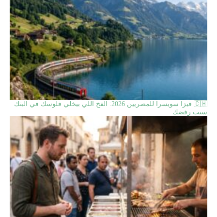
🇨🇭 فيزا سويسرا للمصريين 2026: الفخ اللي بيخلي فلوسك في البنك
سبب رفضك