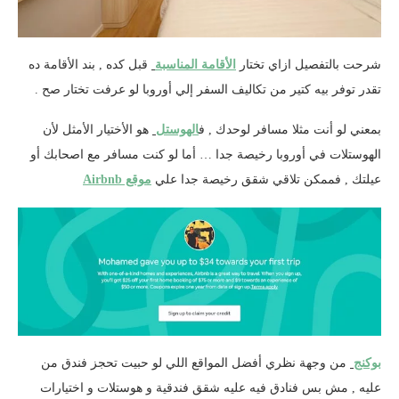
شرحت بالتفصيل ازاي تختار
الأقامة المناسبة
قبل كده , بند الأقامة ده
تقدر توفر بيه كتير من تكاليف السفر إلي أوروبا لو عرفت تختار صح .
بمعني لو أنت مثلا مسافر لوحدك , ف
الهوستل
هو الأختيار الأمثل لأن
الهوستلات في أوروبا رخيصة جدا … أما لو كنت مسافر مع اصحابك أو
عيلتك , فممكن تلاقي شقق رخيصة جدا علي
موقع Airbnb
بوكنج
من وجهة نظري أفضل المواقع اللي لو حبيت تحجز فندق من
عليه , مش بس فنادق فيه عليه شقق فندقية و هوستلات و اختيارات