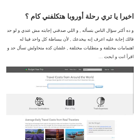
اخيرا يا تري رحلة أوروبا هتكلفني كام ؟
و ده أكتر سؤال الناس بتسأله , و اللي صدقني إجابته مش عندي و لو حد
قالك إجابة عليه اعرف إنه بيخدعك , لأن ببساطة كل واحد فينا له
اهتمامات مختلفة و متطلبات مختلفة , علشان كده متحاولش تسأل حد و
اقرأ انت و ابحث …