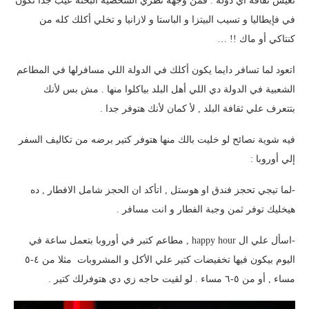
تعيش ثقافة أي دولة . فمن وجهة نظري الشخصية البحتة عيب جدا تكون
في فإيطاليا و تسيب البيتزا و الباستا و لازانيا و تخلي أكلك كله من
كنتاكي أو ماك !! …
اتعود لما تسافر دايما يكون أكلك في الدولة اللي مسافرلها في المطاعم
الشعبية في الدولة دي اللي أهل البلد بياكلوا منها . مش بس لأنك
بتتعرف علي ثقافة البلد , لأ كمان لأنك هتوفر جدا .
فيه شوية نصائح لو خليت بالك منها هتوفر كتير برضه من تكاليف السفر
إلي أوروبا :
-لما تيجي تحجز فندق او هوستل , اتأكد ان الحجز شامل الافطار , ده
هيخليك توفر ثمن وجبة الفطار و انت مسافر .
-اسأل علي ال happy hour , مطاعم كتبر في أوروبا بتعمل ساعة في
اليوم بيكون فيها تخفيضات كتير علي الأكل و المشروبات مثلا من ٤-٥
مساء , أو من ٥-٦ مساء . لو لقيت حاجه زي دي هتوفرلك كتير .