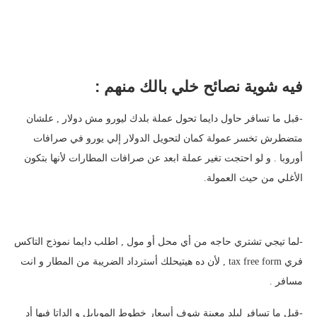
فيه شوية نصائح خلي بالك منهم :
-قبل ما تسافر حاول دايما تحول عملة بلدك ليورو مش دولار , علشان
متضطرش تخسر عمولة كمان لتحويل الدولار إلي يورو في صرافات
أوروبا . و لو احتجت تغير عملة ابعد عن صرافات المطارات لأنها بتكون
الأغلي من حيث العمولة.
-لما تيجي تشتري حاجه من أي محل أو مول , اطلب دايما نموذج التاكس
فري tax free form , لأن ده هيتيحلك أسترداد الضريبة من المطار و انت
مسافر .
-قبل ما تسافر لبلد معينة شوف أسعار خطوط الموبايل و الداتا فيها أد