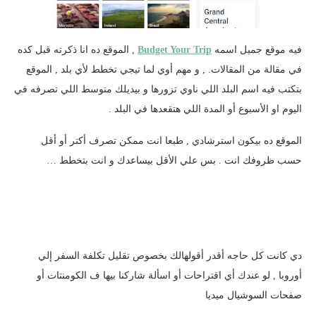
فيه موقع جميل اسمه
Budget Your Trip
, الموقع ده انا ذكرته قبل كده
في مقالة من المقالات. , و مهم أوي لما تيجي تخطط لأي بلد , الموقع
بتكتب فيه اسم البلد اللي ناوي تزورها و بيديلك متوسط اللي تصرفه في
اليوم او الأسبوع أو المدة اللي هتقعدها في البلد .
الموقع ده بيكون استرشادي , طبعا انت ممكن تصرف أكتر أو أقل
حسب ظروفك انت . بس علي الأقل بيساعدك و انت بتخطط …
دي كانت كل حاجه أقدر أقولهالك بخصوص تقليل تكلفة السفر إلي
أوروبا , لو عندك أي اقتراحات أو اسألة شاركنا بيها ف الكومنتات أو
صفحات السوشيال ميديا