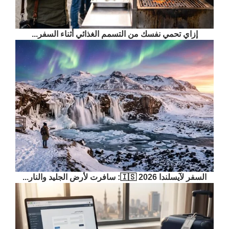
إزاي تحمي نفسك من التسمم الغذائي أثناء السفر...
السفر لآيسلندا 2026 🇮🇸: سافرت لأرض الجليد والنار...