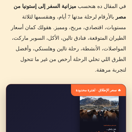
في المقال ده هنحسب
ميزانية السفر إلى إستونيا من
الربيع والخريف
مصر
بالأرقام لرحلة مدتها 7 أيام، وهنقسمها لثلاثة
الشتاء
مستويات، اقتصادي، مريح، ومميز. هقولك كمان أسعار
أفضل قيمة مقابل السعر
الطيران المتوقعة، فنادق تالين، الأكل، السوبر ماركت،
تكلفة رحلة إستونيا لشخصين
المواصلات، الأنشطة، رحلة تالين وهلسنكي، وأفضل
تكلفة السفر إلى إستونيا مع طفل
الطرق اللي تخلي الرحلة أرخص من غير ما تتحول
إزاي توفر في تكلفة السفر إلى إستونيا؟
لتجربة مرهقة.
1. متسكنش داخل أشهر شارع سياحي
🔥 سعر الإطلاق · لفترة محدودة
2. احجز الفندق بإلغاء مجاني
3. استخدم تذكرة المواصلات المناسبة
4. اعمل وجبة رئيسية واحدة في مطعم
5. اخلط بين المجاني والمدفوع