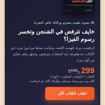
6. قرر من بدري هل هتروح هلسنكي
7. سيب احتياطي للطوارئ
أخطاء تخلي ميزانية إستونيا تفلت منك
✍️ بصوت طبيب مصري ورحّالة عاش التجربة
خايف تترفض في الشنجن وتخسر
هل الكاش أفضل ولا الكارت في إستونيا؟
رسوم الفيزا؟
أسئلة شائعة عن تكلفة السفر إلى إستونيا
اترفضت مرة، فهمت اللعبة، وعدّيت بعدها مرة ورا مرة. في
الخلاصة، كام فلوس تاخد معاك لإستونيا؟
الكتاب ده هتعرف ليه الملفات بتترفض، وتجهّز ملف يعدّي
من أول مرة.
خطط لرحلة إستونيا وخلي أدلة السفر معاك
299
646ج
مقالات هتفيدك في تخطيط الرحلة
ج
الكتاب + القوالب الجاهزة + الهدايا
المصادر
أقل من تمن وجبة، وممكن يوفّرلك آلاف لو اترفضت.
اطلب الكتاب الآن ←