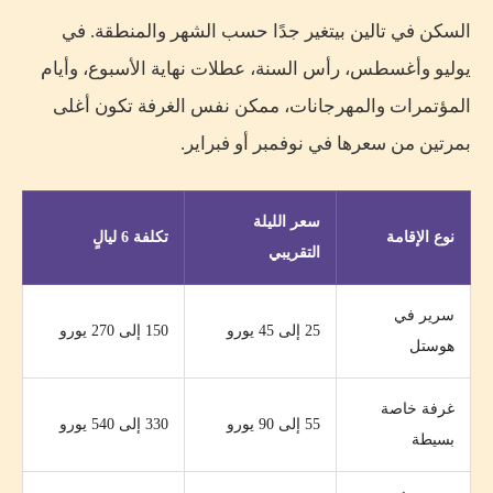
السكن في تالين بيتغير جدًا حسب الشهر والمنطقة. في
يوليو وأغسطس، رأس السنة، عطلات نهاية الأسبوع، وأيام
المؤتمرات والمهرجانات، ممكن نفس الغرفة تكون أغلى
بمرتين من سعرها في نوفمبر أو فبراير.
سعر الليلة
نوع الإقامة
تكلفة 6 ليالٍ
التقريبي
سرير في
25 إلى 45 يورو
150 إلى 270 يورو
هوستل
غرفة خاصة
55 إلى 90 يورو
330 إلى 540 يورو
بسيطة