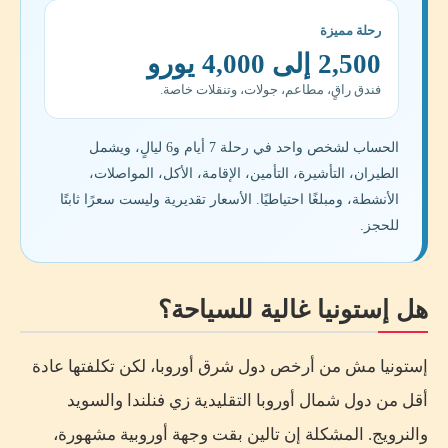
رحلة مميزة
2,500 إلى 4,000 يورو
فندق راقٍ، مطاعم، جولات، وتنقلات خاصة.
الحساب لشخص واحد في رحلة 7 أيام و6 ليالٍ، ويشمل
الطيران، التأشيرة، التأمين، الإقامة، الأكل، المواصلات،
الأنشطة، ومبلغًا احتياطيًا. الأسعار تقديرية وليست سعرًا ثابتًا
للحجز.
هل إستونيا غالية للسياحة؟
إستونيا مش من أرخص دول شرق أوروبا، لكن تكلفتها عادة
أقل من دول شمال أوروبا التقليدية زي فنلندا والسويد
والنرويج. المشكلة إن تالين بقت وجهة أوروبية مشهورة،