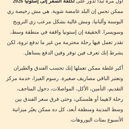
أول مرة تبدأ تدور على
تكلفة السفر إلى إستونيا 2026
اعمل الحساب ده قبل شراء Tallinn Card
ممكن تحس إن البلد غامضة شوية. هي مش رخيصة زي
البوسنة وألبانيا، ومش غالية بشكل مرعب زي النرويج
تكلفة رحلة تالين وهلسنكي في يوم واحد
وسويسرا. الحقيقة إن إستونيا واقفة في منطقة وسط،
تكلفة الإنترنت والاتصالات
تقدر تعمل فيها رحلة محترمة من غير ما تدفع ثروة، لكن
تكلفة التسوق والهدايا
بشرط إنك تعرف فين توفر وفين الدفع يستاهل.
ميزانية أسبوع في إستونيا بالتفصيل
أكبر غلطة ممكن تعملها إنك تحسب الفندق والطيران
1. ميزانية اقتصادية
وتعتبر الباقي مصاريف صغيرة. رسوم الفيزا، خدمة مركز
2. ميزانية مريحة
التقديم، التأمين، الأكل، المواصلات، دخول المتاحف،
3. ميزانية مميزة
رحلة لاهيما أو هلسنكي، وحتى فرق سعر الفندق بين
هل تحول الميزانية للجنيه المصري؟
وسط المدينة ومنطقة أبعد، كل ده ممكن يغيّر ميزانية
أرخص وقت للسفر إلى إستونيا
الأسبوع بمئات اليوروهات.
فصل الصيف