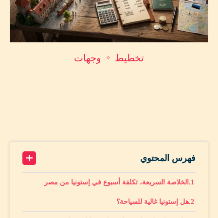
تخطيط
وجهات
🇪🇪 تكلفة السفر إلى إستونيا 2026: ميزانية أسبوع من
مصر بالأرقام
by
محمد أمين حماد
يونيو 14, 2026
A+
18 minutes read
A-
فهرس المحتوي
الخلاصة السريعة، تكلفة أسبوع في إستونيا من مصر
هل إستونيا غالية للسياحة؟