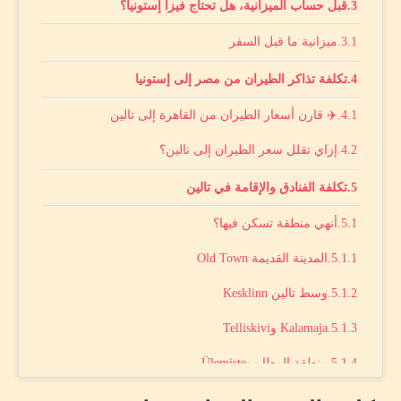
قبل حساب الميزانية، هل تحتاج فيزا إستونيا؟
ميزانية ما قبل السفر
تكلفة تذاكر الطيران من مصر إلى إستونيا
✈️ قارن أسعار الطيران من القاهرة إلى تالين
إزاي تقلل سعر الطيران إلى تالين؟
تكلفة الفنادق والإقامة في تالين
أنهي منطقة تسكن فيها؟
المدينة القديمة Old Town
وسط تالين Kesklinn
Kalamaja وTelliskivi
منطقة المطار وÜlemiste
قاعدة بسيطة لاختيار الفندق