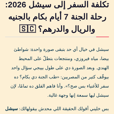
تكلفة السفر إلى سيشل 2026:
إيه اللي بتعيشه فعلًا في كل ميزانية؟
رحلة الجنة 7 أيام بكام بالجنيه
فروقات التكلفة بين جزر سيشل
والريال والدرهم؟ 🇸🇨
3 ميزانيات جاهزة لرحلة سيشل 7 أيام (بدون طيران)
برنامج سياحي مقترح لـ 7 أيام في سيشل
📘 حلمك أوروبا بعد سيشل؟
سيشل في خيال أي حد بتبقى صورة واحدة: شواطئ
بيضا، مياه فيروزي، ومنتجعات بتطلّ على المحيط
إدارة فلوسك في سيشل: كاش ولا كروت؟
الهندي. وبعد الصورة دي على طول بييجي سؤال واحد
أحسن وقت للسفر لسيشل من ناحية التكلفة
بيوقّف كتير من المصريين: «طب الجنة دي بكام؟ ده
5 أخطاء بتزوّد تكلفة رحلتك لسيشل من غير ما تحس
سفر للأغنياء بس صح؟». وأنا فاهم القلق ده تمامًا، لإن
7 نصائح لتوفير تكلفة السفر إلى سيشل
سيشل ليها سمعة إنها وجهة غالية.
📱 وفّر في النِت مع Airalo eSIM
بس خليني أقولك الحقيقة اللي محدش بيقولهالك:
سيشل
جهّز شنطة سفرك لسيشل 🎒