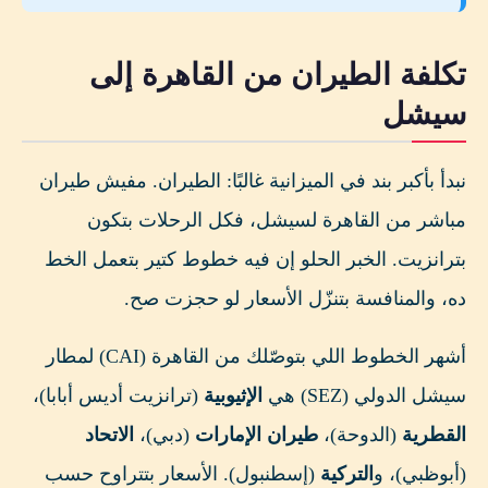
تكلفة الطيران من القاهرة إلى
سيشل
نبدأ بأكبر بند في الميزانية غالبًا: الطيران. مفيش طيران
مباشر من القاهرة لسيشل، فكل الرحلات بتكون
بترانزيت. الخبر الحلو إن فيه خطوط كتير بتعمل الخط
ده، والمنافسة بتنزّل الأسعار لو حجزت صح.
أشهر الخطوط اللي بتوصّلك من القاهرة (CAI) لمطار
سيشل الدولي (SEZ) هي
الإثيوبية
(ترانزيت أديس أبابا)،
القطرية
(الدوحة)،
طيران الإمارات
(دبي)،
الاتحاد
(أبوظبي)، و
التركية
(إسطنبول). الأسعار بتتراوح حسب