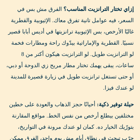
إزاي تختار الترانزيت المناسب؟
الفرق مش بس في
السعر، فيه عوامل تانية تفرق معاك. الإثيوبية والقطرية
غالبًا الأرخص، بس الإثيوبية ترانزيتها في أديس أبابا قصير
نسبيًا. القطرية والإماراتية بيدّوك راحة ومطارات فخمة
لو الترانزيت طويل. لو الترانزيت هيكون أكتر من 8
ساعات، يبقى يهمك تختار مطار مريح زي الدوحة أو دبي،
أو حتى تستغل ترانزيت طويل في زيارة قصيرة للمدينة
لو عندك فيزا.
حيلة توفير ذكية:
أحيانًا حجز الذهاب والعودة على خطين
مختلفين بيطلع أرخص من نفس الخط. مواقع المقارنة
بتورّيك الخيار ده. كمان لو عندك مرونة في التواريخ،
جرّب تبحث في نطاق أيام مش يوم واحد، الفرق ممكن