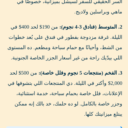
السر الحقيقي للسفر لسيشل بميزانية، خصوصًا في
ماهي وبراسلين ولاديج.
2. المتوسط (فنادق 3-4 نجوم):
من 190$ لحد 400$ في
الليلة. غرفة مزدوجة بفطور في فندق على بُعد خطوات
من الشط، وأحيانًا مع حمام سباحة ومطعم. ده المستوى
اللي بيدّيك راحة من غير أسعار الجزر الخاصة الجنونية.
3. الفخم (منتجعات 5 نجوم وفلل خاصة):
من 500$ لحد
2,000$ وأكتر في الليلة. دي المنتجعات اللي بتشوفها في
الإعلانات، فلل خاصة بحمام سباحة، خدمة استثنائية،
وجزر خاصة بالكامل. لو ده حلمك، خد بالك إنه ممكن
يبتلع ميزانيتك كلها.