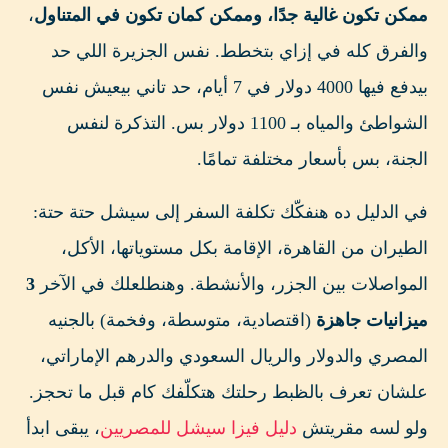
ممكن تكون غالية جدًا، وممكن كمان تكون في المتناول
،
📌 من الآخر
والفرق كله في إزاي بتخطط. نفس الجزيرة اللي حد
الأسئلة الشائعة عن تكلفة السفر إلى سيشل
بيدفع فيها 4000 دولار في 7 أيام، حد تاني بيعيش نفس
📱 خطط رحلتك لسيشل بسهولة مع تطبيق Passport
الشواطئ والمياه بـ 1100 دولار بس. التذكرة لنفس
Trails
الجنة، بس بأسعار مختلفة تمامًا.
في الدليل ده هنفكّك تكلفة السفر إلى سيشل حتة حتة:
الطيران من القاهرة، الإقامة بكل مستوياتها، الأكل،
المواصلات بين الجزر، والأنشطة. وهنطلعلك في الآخر
3
ميزانيات جاهزة
(اقتصادية، متوسطة، وفخمة) بالجنيه
المصري والدولار والريال السعودي والدرهم الإماراتي،
علشان تعرف بالظبط رحلتك هتكلّفك كام قبل ما تحجز.
ولو لسه مقريتش
دليل فيزا سيشل للمصريين
، يبقى ابدأ