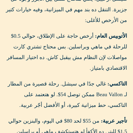
جزيرة. التنقل ده بند مهم في الميزانية، وفيه خيارات كتير
من الأرخص للأغلى:
الأتوبيس العام:
أرخص حاجة على الإطلاق، حوالي 0.5$
للرحلة في ماهي وبراسلين. بس محتاج تشتري كارت
مواصلات لإن النظام مش بيقبل كاش. ده اختيار المسافر
الاقتصادي بامتياز.
التاكسي:
غالي جدًا في سيشل. رحلة قصيرة من المطار
لـ Beau Vallon ممكن توصل 54$. لو هتعتمد على
التاكسي، حط ميزانية كبيرة، أو الأفضل أجّر عربية.
تأجير عربية:
من 55$ لحد 80$ في اليوم، والبنزين حوالي
1.5$ لليتر. ده الأكفأ لو هتستكشف ماهي أو براسلين