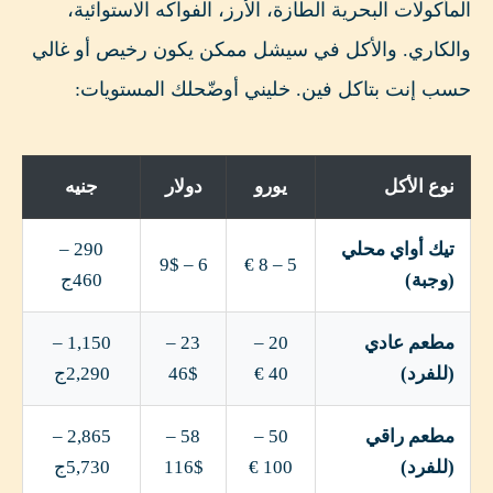
المأكولات البحرية الطازة، الأرز، الفواكه الاستوائية،
والكاري. والأكل في سيشل ممكن يكون رخيص أو غالي
حسب إنت بتاكل فين. خليني أوضّحلك المستويات:
نوع الأكل
يورو
دولار
جنيه
تيك أواي محلي
290 –
6 – 9$
5 – 8 €
(وجبة)
460ج
مطعم عادي
20 –
23 –
1,150 –
(للفرد)
40 €
46$
2,290ج
مطعم راقي
50 –
58 –
2,865 –
(للفرد)
100 €
116$
5,730ج