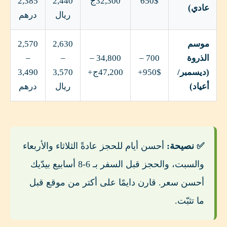
650$
32,300ج
2,440
2,385
عادي)
ريال
درهم
موسم
2,630
2,570
الذروة
700 –
34,800 –
–
–
(ديسمبر/
950$+
47,200ج+
3,570
3,490
أعياد)
ريال
درهم
✅ نصيحة:
أحسن أيام للحجز عادةً الثلاثاء والأربعاء
والسبت، والحجز قبل السفر بـ 6-8 أسابيع بيدّيك
أحسن سعر. قارن دايمًا على أكتر من موقع قبل
ما تثبّت.