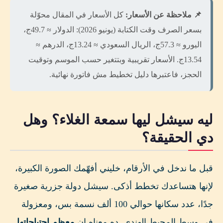
📌 ملاحظة عن الأسعار:
كل الأسعار في المقال محوّلة
بسعر الصرف وقت الكتابة (يونيو 2026): الدولار ≈ 49.7ج،
اليورو ≈ 57.3ج، الريال السعودي ≈ 13.24ج، الدرهم ≈
13.54ج. الأسعار تقريبية وبتتغير حسب الموسم وتوقيت
الحجز، فاعتبرها دليل تخطيط مش فاتورة نهائية.
ليه سيشل ليها سمعة الغلاء؟ وهل
دي الحقيقة؟
قبل ما ندخل في الأرقام، خليني أفهّمك الصورة الكبيرة،
لإنها هتساعدك تخطط أذكى. سيشل دولة جزرية صغيرة
جدًا، عدد سكانها حوالي 100 ألف نسمة بس، ومعزولة
في وسط المحيط الهندي. ده معناه إن
معظم احتياجاتها