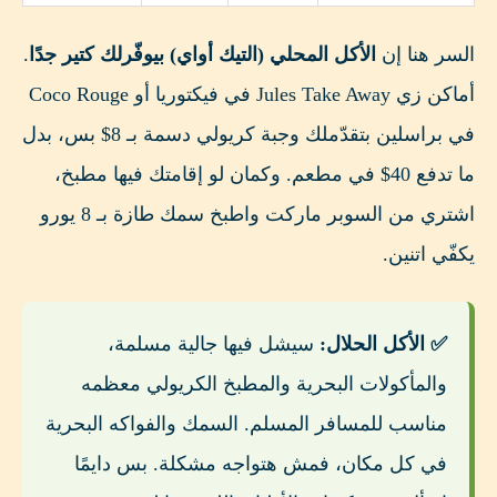
السر هنا إن
الأكل المحلي (التيك أواي) بيوفّرلك كتير جدًا
.
أماكن زي Jules Take Away في فيكتوريا أو Coco Rouge
في براسلين بتقدّملك وجبة كريولي دسمة بـ 8$ بس، بدل
ما تدفع 40$ في مطعم. وكمان لو إقامتك فيها مطبخ،
اشتري من السوبر ماركت واطبخ سمك طازة بـ 8 يورو
يكفّي اتنين.
✅ الأكل الحلال:
سيشل فيها جالية مسلمة،
والمأكولات البحرية والمطبخ الكريولي معظمه
مناسب للمسافر المسلم. السمك والفواكه البحرية
في كل مكان، فمش هتواجه مشكلة. بس دايمًا