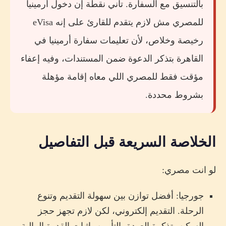
بالتنسيق مع السفارة. تاني نقطة إن دخول أرمينيا
اختار أذربيجان لو:
للمصري مش لازم يتقدم للقارئ على إنه eVisa
جدول المقارنة النهائي
رخيصة وخلاص، لأن تعليمات سفارة أرمينيا في
أسئلة شائعة
القاهرة بتذكر الدعوة ضمن المستندات، وفيه إعفاء
مؤقت فقط للمصري اللي معاه إقامة مؤهلة
هل جورجيا أرخص من أرمينيا وأذربيجان؟
بشروط محددة.
هل أذربيجان eVisa للمصريين؟
هل أرمينيا محتاجة دعوة للمصريين؟
هل السعودي يدخل التلات بلاد بدون فيزا؟
الخلاصة السريعة قبل التفاصيل
أنهي بلد فيها طيران مباشر من مصر؟
لو انت مصري:
أنهي بلد أفضل للعائلات؟
جورجيا: أفضل توازن بين سهولة التقديم وتنوع
ينفع أزور جورجيا وأرمينيا في رحلة واحدة؟
الرحلة. التقديم إلكتروني، لكن لازم تجهز حجز
ينفع أروح من جورجيا لأذربيجان برا؟