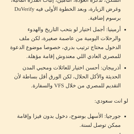
السكن، تذكرة العودة، التأمين، إثبات القدرة المالية،
الخلاصة
وغرض الزيارة، وبعد الخطوة الأولى فيه DuVerify
برسوم إضافية.
المصادر الرسمية
أرمينيا: أجمل اختيار لو بتحب التاريخ والهدوء
خطط رحلة القوقاز من غير ما تتوه بين المعلومات
القديمة
والرحلات اليومية من عاصمة صغيرة، لكن ملف
الدخول محتاج ترتيب بدري، خصوصا موضوع الدعوة
للمصري العادي اللي معندوش إقامة مؤهلة.
أذربيجان: أحسن اختيار للعائلات ومحبي المدن
الحديثة والأكل الحلال، لكن الورق أقل بساطة لأن
التقديم للمصري من خلال VFS والسفارة.
لو انت سعودي:
جورجيا: الأسهل بوضوح، دخول بدون فيزا وإقامة
ممكن توصل لسنة.