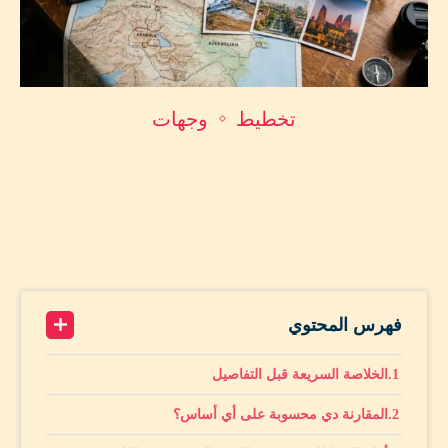
تخطيط
وجهات
جورجيا ولا أرمينيا ولا أذربيجان 2026؟ 🇬🇪🇦🇲🇦🇿
دليلك الصريح لاختيار البلد القوقازي المناسب ليك
by
محمد أمين حماد
يونيو 2, 2026
A+
19 minutes read
A-
فهرس المحتوي
الخلاصة السريعة قبل التفاصيل
المقارنة دي محسوبة على أي أساس؟