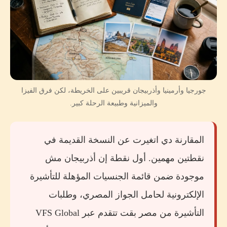
ثامنا: أفضل وقت للسفر، اختار الجو قبل البلد
تاسعا: الأمان والحدود، النقطة اللي مينفعش تتاخد
باستخفاف
عاشرا: ينفع تجمع بلدين في رحلة واحدة؟
جورجيا مع أرمينيا: نعم، ودي أفضل تركيبة
جورجيا وأرمينيا وأذربيجان قريبين على الخريطة، لكن فرق الفيزا
والميزانية وطبيعة الرحلة كبير.
جورجيا مع أذربيجان: بالطيران، مش على وعد الحدود
البرية
المقارنة دي اتغيرت عن النسخة القديمة في
أرمينيا مع أذربيجان: مش مباشرة
نقطتين مهمين. أول نقطة إن أذربيجان مش
الإنترنت في جورجيا وأرمينيا وأذربيجان
موجودة ضمن قائمة الجنسيات المؤهلة للتأشيرة
القرار النهائي: جورجيا ولا أرمينيا ولا أذربيجان؟
الإلكترونية لحامل الجواز المصري، وطلبات
اختار جورجيا لو:
التأشيرة من مصر بقت تتقدم عبر VFS Global
اختار أرمينيا لو: