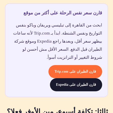
قارن سعر نفس الرحلة على أكتر من موقع
ابحث من القاهرة إلى تبليسي ويريفان وباكو بنفس
التواريخ ونفس الشنطة. ابدأ بـ Trip.com لأنه ساعات
بيظهر سعر أقل، وبعدها راجع Expedia وموقع شركة
الطيران قبل الدفع. السعر الأقل مش أحسن لو
شروط التغيير أو الترانزيت أسوأ.
قارن الطيران على Trip.com
قارن الطيران على Expedia
ثالثا: تكلفة أسبوع، مين الأوفر فعلا؟