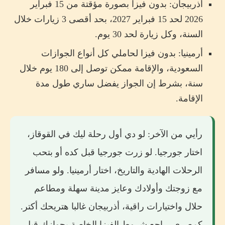
أذربيجان: بدون فيزا بصورة مؤقتة من 15 فبراير
2026 لحد 15 فبراير 2027، بحد أقصى 3 زيارات خلال
السنة، وكل زيارة لحد 30 يوم.
أرمينيا: بدون فيزا لحاملي كل أنواع الجوازات
السعودية، والإقامة ممكن توصل إلى 180 يوم خلال
سنة، بشرط إن الجواز يفضل ساري طول مدة
الإقامة.
رأيي من الآخر: لو دي أول رحلة ليك في القوقاز،
اختار جورجيا. لو زرت جورجيا قبل كده أو بتحب
الرحلات الهادية والتاريخ، اختار أرمينيا. ولو مسافر
مع زوجتك وأولادك وعايز مدينة سهلة ومطاعم
حلال واختيارات راقية، أذربيجان غالبا هتريحك أكتر.
كمصري، راجع شروط الفيزا الخاصة بجوازك قبل