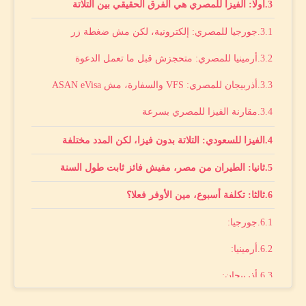
أولا: الفيزا للمصري هي الفرق الحقيقي بين التلاتة
جورجيا للمصري: إلكترونية، لكن مش ضغطة زر
أرمينيا للمصري: متحجزش قبل ما تعمل الدعوة
أذربيجان للمصري: VFS والسفارة، مش ASAN eVisa
مقارنة الفيزا للمصري بسرعة
الفيزا للسعودي: التلاتة بدون فيزا، لكن المدد مختلفة
ثانيا: الطيران من مصر، مفيش فائز ثابت طول السنة
ثالثا: تكلفة أسبوع، مين الأوفر فعلا؟
جورجيا:
أرمينيا:
أذربيجان:
تجهيز صغير ممكن ينقذك في الرحلات اليومية