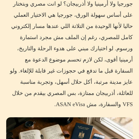
جورجيا ولا أرمينيا ولا أذربيجان؟ لو انت مصري وبتختار
رابعا: الطبيعة، جورجيا تكسب في التنوع
على أساس سهولة الورق، جورجيا هي الاختيار العملي
أرمينيا أقل تنوعا، لكنها أعمق في الجو
حاليا لأنها الوحيدة من التلاتة اللي عندها مسار إلكتروني
أذربيجان تكسب في المدينة الحديثة
كامل للمصري، رغم إن الملف مش مجرد استمارة
ورسوم. لو اختيارك مبني على هدوء الرحلة والتاريخ،
خامسا: الأنشطة والجولات، اختار بعد ما تحسم البلد
أرمينيا أقوى، لكن لازم تحسم موضوع الدعوة مع
سادسا: الأكل الحلال، أذربيجان الأسهل لكن متفترضش إن
كل لحمة حلال
السفارة قبل ما تدفع في حجوزات غير قابلة للإلغاء. ولو
سابعا: مين الأنسب للعائلات، وشهر العسل، والسفر
عايز مدينة مرتبة، أكل حلال أسهل، وتجربة مناسبة
لوحدك؟
للعائلة، أذربيجان ممتازة، بس المصري بيقدم من خلال
للعائلات مع الأطفال
VFS والسفارة، مش ASAN eVisa.
لشهر العسل
للمسافر لوحده
لأول رحلة خارج مصر