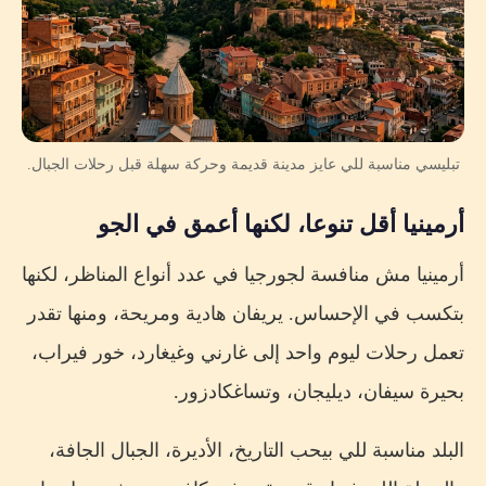
تبليسي مناسبة للي عايز مدينة قديمة وحركة سهلة قبل رحلات الجبال.
أرمينيا أقل تنوعا، لكنها أعمق في الجو
أرمينيا مش منافسة لجورجيا في عدد أنواع المناظر، لكنها
بتكسب في الإحساس. يريفان هادية ومريحة، ومنها تقدر
تعمل رحلات ليوم واحد إلى غارني وغيغارد، خور فيراب،
بحيرة سيفان، ديليجان، وتساغكادزور.
البلد مناسبة للي بيحب التاريخ، الأديرة، الجبال الجافة،