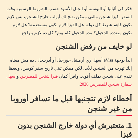
فكر في ألبانيا أو البوسنة أو الجبل الأسود حسب الشروط الرسمية وقت
السفر. فيزا شنجن مالتي ممكن تفتح لك أبواب خارج الشنجن، بس لازم
تكون فاهم شرط كل دولة: هل الفيزا لازم تكون مستخدمة؟ هل لازم
تكون متعددة الدخول؟ مدة الدخول كام يوم؟ كل ده لازم يتراجع.
لو خايف من رفض الشنجن
ابدأ بوجهة eVisa أسهل زي أرمينيا، جورجيا، أو أذربيجان. ده مش معناه
إنك تهرب من الشنجن للأبد، لكن ممكن تبني تاريخ سفر كويس، وبعدها
تقدم على شنجن بملف أقوى. واقرأ كمان
فيزا شنجن للمصريين
و
أسهل
سفارة شنجن للمصريين 2026
.
أخطاء لازم تتجنبها قبل ما تسافر أوروبا
من غير شنجن
1. متعتبرش أي دولة خارج الشنجن بدون
فيزا