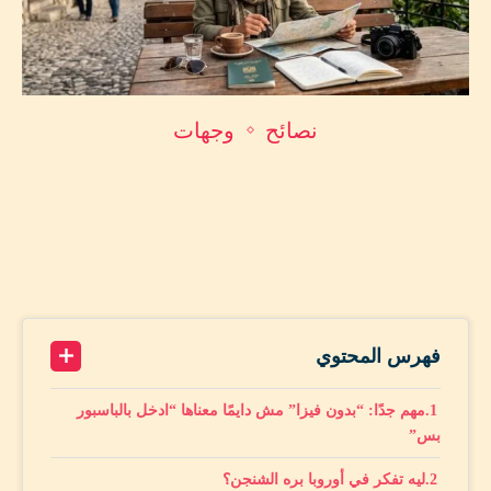
نصائح
وجهات
🇪🇺 دول أوروبية بدون فيزا للمصريين 2026: ازاي
تسافر أوروبا من غير شنجن؟
by
محمد أمين حماد
مايو 9, 2026
A+
13 minutes read
A-
فهرس المحتوي
مهم جدًا: “بدون فيزا” مش دايمًا معناها “ادخل بالباسبور
بس”
ليه تفكر في أوروبا بره الشنجن؟