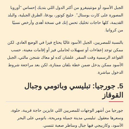
الجبل الأسود أو مونتينيغرو من أكتر الدول اللي بتديك إحساس “أوروبا
المصورة على كارت بوستال”. خليج كوتور، بودفا، الطرق الجبلية، والبلد
القديمة، كلها حاجات تخليك تحس إنك في نسخة أهدى وأرخص نسبيًا
من كرواتيا.
بالنسبة للمصريين، الجبل الأسود غالبًا يحتاج فيزا في الوضع العادي. لكن
ممكن توجد إعفاءات أو تسهيلات لحاملي فيز أو إقامات معينة، حسب
القواعد الرسمية وقت السفر. علشان كده لو معاك شنجن مالتي، الجبل
الأسود ممكن يدخل ضمن خطة بلقان ممتازة، لكن بعد مراجعة شروط
الدخول مباشرة.
5. جورجيا: تبليسي وباتومي وجبال
القوقاز
جورجيا من أشهر الوجهات للمصريين اللي عايزين حاجة قريبة، حلوة،
وسعرها معقول. تبليسي مدينة جميلة ومريحة، باتومي على البحر
الأسود، وكازبيجي فيها جبال ومناظر صعبة تتنسي.