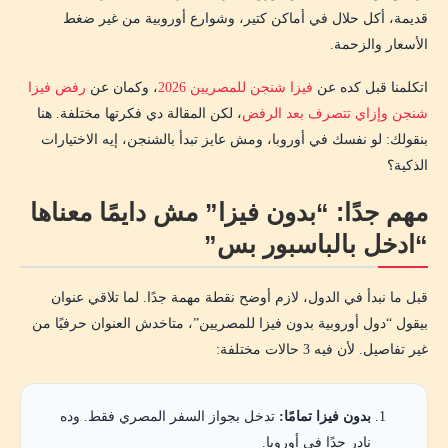
قديمة، أكل حلال في أماكن كتير، وشوارع أوروبية من غير ضغط
الأسعار والزحمة.
اتكلمنا قبل كده عن
فيزا شنجن للمصريين 2026
، وكمان عن
رفض فيزا
شنجن وإزاي تتصرف بعد الرفض
، لكن المقالة دي فكرتها مختلفة. هنا
بنقولك: لو نفسك في أوروبا، ومش عايز تبدأ بالشنجن، إيه الاختيارات
الذكية؟
مهم جدًا: “بدون فيزا” مش دايمًا معناها
“ادخل بالباسبور بس”
قبل ما نبدأ في الدول، لازم أوضح نقطة مهمة جدًا. لما تلاقي عنوان
بيقول “دول أوروبية بدون فيزا للمصريين”، متاخدش العنوان حرفيًا من
غير تفاصيل. لأن فيه 3 حالات مختلفة:
بدون فيزا تمامًا:
تدخل بجواز السفر المصري فقط. وده
نادر جدًا في أوروبا.