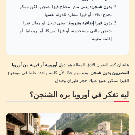
بدون شنجن:
يعني مش محتاج فيزا شنجن، لكن ممكن
تحتاج eVisa أو فيزا سفارة للدولة نفسها.
بدون فيزا إضافية بشروط:
يعني تدخل لو معاك فيزا
شنجن مالتي مستخدمة، أو فيزا أمريكا، أو بريطانيا، أو
إقامة معينة.
علشان كده العنوان الأدق للمقالة هو:
دول أوروبية أو قريبة من أوروبا
للمصريين بدون شنجن
. وده مهم جدًا، لأن كلمة واحدة غلط في موضوع
الفيزا ممكن تضيع عليك حجز طيران وفندق.
ليه تفكر في أوروبا بره الشنجن؟