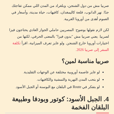
صربيا مش من دول الشنجن، وبلغراد من المدن اللي ممكن تفاجئك
جدًا. نهر الدانوب، قلعة كاليمغدان، كافيهات، حياة مدينة، وأسعار في
العموم أهدى من أوروبا الغربية.
لكن لازم نقولها بوضوح: المصريين حاملي الجواز العادي يحتاجون فيزا
لصربيا. يعني صربيا مش “بدون فيزا” بالمعنى الحرفي، لكنها من
اختيارات أوروبا خارج الشنجن. ولو عايز تعرف الميزانية، اقرأ
تكلفة
السفر إلى صربيا 2026
.
صربيا مناسبة لمين؟
لو عايز عاصمة أوروبية مختلفة عن الوجهات التقليدية.
لو بتحب المدن النهرية والتمشية والكافيهات.
لو بتفكر في Route في البلقان مع البوسنة أو الجبل الأسود.
4. الجبل الأسود: كوتور وبودفا وطبيعة
البلقان الفخمة