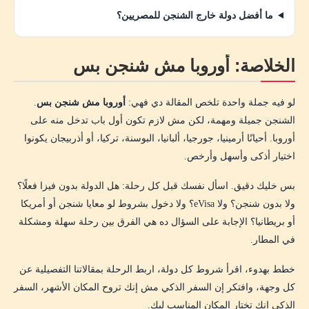
ما أفضل دولة خارج الشنجن للمصريين؟
الخلاصة: أوروبا مش شنجن بس
لو فيه جملة واحدة تلخص المقالة دي فهي:
أوروبا مش شنجن بس
.
الشنجن جميلة ومهمة، لكن مش لازم تكون أول باب تدخل منه على
أوروبا. أحيانًا أرمينيا، جورجيا، ألبانيا، البوسنة، تركيا، أو أذربيجان يكونوا
اختيار أذكى وأسهل وأرخص.
بس خليك دقيق. اسأل نفسك قبل كل رحلة: هل الدولة بدون فيزا فعلًا؟
ولا بدون شنجن؟ ولا eVisa؟ ولا دخول بشروط لو معايا شنجن أو أمريكا
أو بريطانيا؟ الإجابة على السؤال ده هي الفرق بين رحلة سهلة ومشكلة
في المطار.
خطط بهدوء، اقرأ شروط كل دولة، اربط الرحلة بمقالاتنا التفصيلية عن
كل وجهة، وافتكر إن السفر الذكي مش إنك تروح المكان الأشهر، السفر
الذكي إنك تختار المكان المناسب ليك.