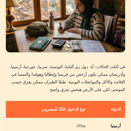
في أغلب الحالات، آه. دول زي ألبانيا، البوسنة، صربيا، جورجيا، أرمينيا،
وأذربيجان ممكن تكون أرخص من فرنسا وإيطاليا وهولندا والنمسا في
الإقامة والأكل والمواصلات اليومية. طبعًا الطيران ممكن يفرق حسب
الموسم، لكن على الأرض هتحس بفرق واضح.
الدولة
نوع الدخول غالبًا للمصريين
مس
أرمينيا
eVisa
اق