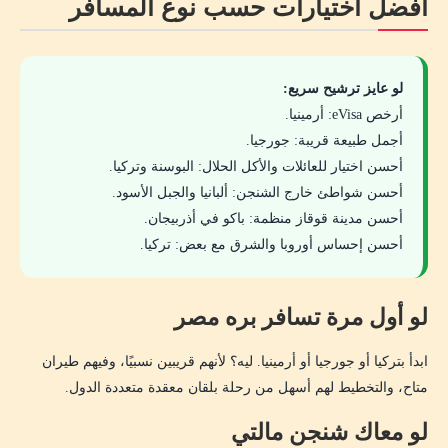
أفضل اختيارات حسب نوع المسافر
لو عايز ترشيح سريع:
أرخص eVisa: أرمينيا.
أجمل طبيعة قريبة: جورجيا.
أحسن اختيار للعائلات والأكل الحلال: البوسنة وتركيا.
أحسن شواطئ خارج الشنجن: ألبانيا والجبل الأسود.
أحسن مدينة قوقاز منظمة: باكو في أذربيجان.
أحسن إحساس أوروبا والشرق مع بعض: تركيا.
لو أول مرة تسافر بره مصر
ابدأ بتركيا أو جورجيا أو أرمينيا. ليه؟ لأنهم قريبين نسبيًا، وفيهم طيران
متاح، والتخطيط لهم أسهل من رحلة بلقان معقدة متعددة الدول.
لو معاك شنجن مالتي