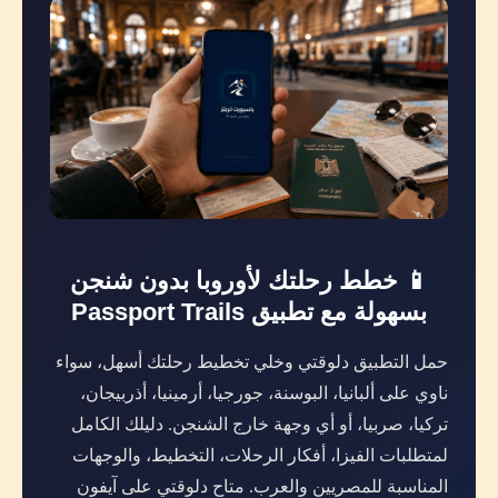
📱 خطط رحلتك لأوروبا بدون شنجن
بسهولة مع تطبيق Passport Trails
حمل التطبيق دلوقتي وخلي تخطيط رحلتك أسهل، سواء
ناوي على ألبانيا، البوسنة، جورجيا، أرمينيا، أذربيجان،
تركيا، صربيا، أو أي وجهة خارج الشنجن. دليلك الكامل
لمتطلبات الفيزا، أفكار الرحلات، التخطيط، والوجهات
المناسبة للمصريين والعرب. متاح دلوقتي على آيفون