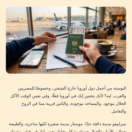
البوسنة من أجمل دول أوروبا خارج الشنجن، وخصوصًا للمصريين
والعرب. ليه؟ لأنك بتحس إنك في أوروبا فعلًا، وفي نفس الوقت الأكل
الحلال موجود، والمساجد موجودة، والناس قريبة مننا في الروح
والتعامل.
سراييفو مدينة دافئة جدًا، موستار مدينة صغيرة لكنها ساحرة، والطبيعة
حوالين الأنهار والجبال جميلة بشكل يخليك تحس إنك في فيلم. وعندك