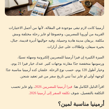
أرمينيا كانت لازم تبقى موجودة في المقالة، لأنها من أجمل الاختيارات
القريبة من أوروبا للمصريين، وخصوصًا لو عايز رحلة مختلفة ومش
مكلفة. يريفان مدينة هادية وجميلة، وفيه حوالينها أديرة قديمة، جبال،
بحيرة سيفان، وإطلالات على جبل أرارات.
الميزة الكبيرة إن فيزا أرمينيا للمصريين إلكترونية وسهلة نسبيًا،
ورسومها منخفضة جدًا مقارنة بوجهات كتير. عندك خيار فيزا 21 يوم،
وخيار أطول 120 يوم، حسب نوع الرحلة. علشان كده أرمينيا مناسبة جدًا
كوجهة أولى لو عايز تبدأ تبني تاريخ سفر من غير تعقيد شنجن.
اقرأ الدليل الكامل هنا:
فيزا أرمينيا للمصريين 2026
، ولو عايز تحسب
التكلفة بالتفصيل، شوف
تكلفة السفر إلى أرمينيا 2026
.
أرمينيا مناسبة لمين؟