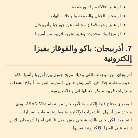
لو عايز eVisa سهلة ورخيصة.
لو بتحب الجبال والطبيعة والرحلات الهادية.
لو عايز وجهة قوقاز مختلفة عن جورجيا وأذربيجان.
لو ميزانيتك محدودة وعايز تجربة قريبة من أوروبا.
7. أذربيجان: باكو والقوقاز بفيزا
إلكترونية
أذربيجان من الوجهات اللي بتديك مزيج جميل بين أوروبا وآسيا. باكو
مدينة منظمة جدًا، فيها كورنيش جميل، المدينة القديمة، أبراج الشعلة،
ومزارات قريبة ممكن تعملها في رحلات يومية.
المصري يحتاج فيزا إلكترونية لأذربيجان من نظام ASAN Visa، ودي
واحدة من أسهل التأشيرات الإلكترونية مقارنة بملفات السفارات
التقليدية. لكن خلي بالك، شنجن مش بديل تلقائي لفيزا أذربيجان. لازم
تقدم على الفيزا الإلكترونية نفسها.