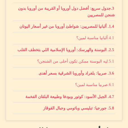
جدول سريع: أفضل دول أوروبا أو القريبة من أوروبا بدون
شنجن للمصريين
1. ألبانيا للمصريين: شواطئ أوروبا من غير أسعار اليونان
ألبانيا مناسبة لمين؟
2. البوسنة والهرسك: أوروبا الإسلامية اللي بتخطف القلب
ليه البوسنة ممكن تكون أحلى من الشنجن؟
3. صربيا: بلغراد وأوروبا الشرقية بسعر أهدى
صربيا مناسبة لمين؟
4. الجبل الأسود: كوتور وبودفا وطبيعة البلقان الفخمة
5. جورجيا: تبليسي وباتومي وجبال القوقاز
6. أرمينيا: مفاجأة القوقاز للمصريين