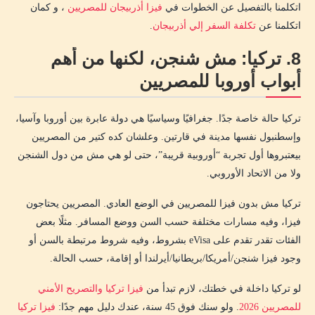
اتكلمنا بالتفصيل عن الخطوات في
فيزا أذربيجان للمصريين
، و كمان
اتكلمنا عن
تكلفة السفر إلي أذربيجان
.
8. تركيا: مش شنجن، لكنها من أهم
أبواب أوروبا للمصريين
تركيا حالة خاصة جدًا. جغرافيًا وسياسيًا هي دولة عابرة بين أوروبا وآسيا،
وإسطنبول نفسها مدينة في قارتين. وعلشان كده كتير من المصريين
بيعتبروها أول تجربة “أوروبية قريبة”، حتى لو هي مش من دول الشنجن
ولا من الاتحاد الأوروبي.
تركيا مش بدون فيزا للمصريين في الوضع العادي. المصريين يحتاجون
فيزا، وفيه مسارات مختلفة حسب السن ووضع المسافر. مثلًا بعض
الفئات تقدر تقدم على eVisa بشروط، وفيه شروط مرتبطة بالسن أو
وجود فيزا شنجن/أمريكا/بريطانيا/أيرلندا أو إقامة، حسب الحالة.
لو تركيا داخلة في خطتك، لازم تبدأ من
فيزا تركيا والتصريح الأمني
للمصريين 2026
. ولو سنك فوق 45 سنة، عندك دليل مهم جدًا:
فيزا تركيا