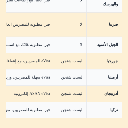
لا
فيزا غالبًا، مع إعفاءات بشروط 
والهرسك
صربيا
لا
فيزا مطلوبة للمصريين العاديين
الجبل الأسود
لا
فيزا مطلوبة غالبًا، مع استثن
جورجيا
ليست شنجن
eVisa للمصريين، مع إعفاءات لحاملي فيز/إقامات معينة
أرمينيا
ليست شنجن
eVisa سهلة للمصريين، ورسومها منخفضة
أذربيجان
ليست شنجن
ASAN eVisa إلكترونية
تركيا
ليست شنجن
فيزا مطلوبة للمصريين، مع eVisa لفئات وشروط معينة