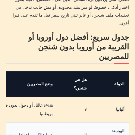
اختيار أذكى، خصوصًا لو ميزانيتك محدودة، أو مش حابب تدخل في
تعقيدات ملف شنجن، أو عايز تبني تاريخ سفر قبل ما تقدم على فيزا
أقوى.
جدول سريع: أفضل دول أوروبا أو
القريبة من أوروبا بدون شنجن
للمصريين
هل هي
الدولة
وضع المصريين
شنجن؟
eVisa غالبًا، أو دخول بدون
ألبانيا
لا
بريطانيا
البوسنة