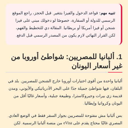
تنبيه مهم:
قواعد الدخول والفيزا بتتغير. قبل الحجز، راجع الموقع
الرسمي للدولة أو السفارة، خصوصًا لو دخولك مبني على فيزا
شنجن أو فيزا أمريكا أو بريطانيا. المقالة دي للتخطيط والفهم،
لكن القرار النهائي لازم يكون من المصدر الرسمي قبل الدفع.
1. ألبانيا للمصريين: شواطئ أوروبا من
غير أسعار اليونان
ألبانيا واحدة من أقوى اختيارات أوروبا خارج الشنجن للمصريين. بلد في
البلقان، فيها شواطئ جميلة جدًا على البحر الأدرياتيكي والأيوني، ومدن
قديمة زي بيرات وجيروكاسترا، وطبيعة جبلية، وأسعار غالبًا أقل من
اليونان وكرواتيا وإيطاليا.
بس ألبانيا مش مفتوحة للمصريين بجواز السفر فقط في الوضع العادي.
المصري غالبًا محتاج يقدم على eVisa من منصة ألبانيا الرسمية. لكن