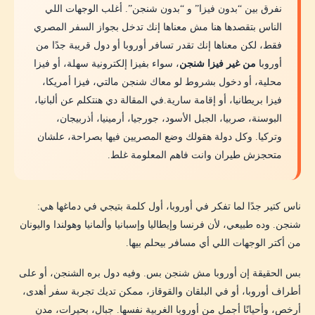
2. متعتمدش على تجربة صاحبك
نفرق بين “بدون فيزا” و “بدون شنجن”. أغلب الوجهات اللي
الناس بتقصدها هنا مش معناها إنك تدخل بجواز السفر المصري
3. راجع التصريح الأمني
فقط، لكن معناها إنك تقدر تسافر أوروبا أو دول قريبة جدًا من
4. متحجزش غير لما تتأكد
أوروبا
من غير فيزا شنجن
، سواء بفيزا إلكترونية سهلة، أو فيزا
محلية، أو دخول بشروط لو معاك شنجن مالتي، فيزا أمريكا،
هل أبدأ بالشنجن ولا أبدأ بدول خارج الشنجن؟
فيزا بريطانيا، أو إقامة سارية.في المقالة دي هنتكلم عن ألبانيا،
الأسئلة الشائعة عن دول أوروبية بدون فيزا للمصريين 2026
البوسنة، صربيا، الجبل الأسود، جورجيا، أرمينيا، أذربيجان،
وتركيا. وكل دولة هقولك وضع المصريين فيها بصراحة، علشان
الخلاصة: أوروبا مش شنجن بس
متحجزش طيران وانت فاهم المعلومة غلط.
المصادر الرسمية والمراجع
📱 خطط رحلتك لأوروبا بدون شنجن بسهولة مع تطبيق
ناس كتير جدًا لما تفكر في أوروبا، أول كلمة بتيجي في دماغها هي:
Passport Trails
شنجن. وده طبيعي، لأن فرنسا وإيطاليا وإسبانيا وألمانيا وهولندا واليونان
من أكتر الوجهات اللي أي مسافر بيحلم بيها.
بس الحقيقة إن أوروبا مش شنجن بس. وفيه دول بره الشنجن، أو على
أطراف أوروبا، أو في البلقان والقوقاز، ممكن تديك تجربة سفر أهدى،
أرخص، وأحيانًا أجمل من أوروبا الغربية نفسها. جبال، بحيرات، مدن