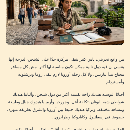
من واقع تجربتي، ناس كتير بتبقى مركزة جدًا على الشنجن، لدرجة إنها
بتنسى إن فيه دول تانية ممكن تكون مناسبة لها أكتر. مش كل مسافر
محتاج يبدأ بباريس، ولا كل رحلة أوروبا لازم تبقى روما وبرشلونة
وأمستردام.
أحيانًا البوسنة هتديك راحة نفسية أكتر من دول شنجن، وألبانيا هتديك
شواطئ شبه اليونان بتكلفة أقل، وجورجيا وأرمينيا هيدوك جبال وطبيعة
ومشاهد مختلفة، وتركيا هتديك خليط بين أوروبا والشرق بطريقة مبهرة،
خصوصًا في إسطنبول وكابادوكيا وطرابزون.
الفكرة مش إن دول بره الشنجن “بديل أقل”. بالعكس، أحيانًا بتكون