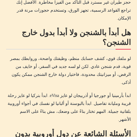
حجز طيران غير مسترد قبل التأكد من الفيزا مخاطرة. الأفضل إنك
تراجع القواعد الرسمية، تجهز الورق، وتستخدم حجوزات مرنة قدر
الإمكان.
هل أبدأ بالشنجن ولا أبدأ بدول خارج
الشنجن؟
لو ملفك قوي، كشف حسابك منظم، وظيفتك واضحة، وروابطك بمصر
قوية، قدم شنجن عادي. لكن لو لسه جديد في السفر، أو خايف من
الرفض، أو ميزانيتك محدودة، فاختيار دولة خارج الشنجن ممكن يكون
أذكى.
ابدأ بأرمينيا أو جورجيا أو أذربيجان لو عايز eVisa. ابدأ بتركيا لو عايز رحلة
قريبة ومليانة تفاصيل. ابدأ بالبوسنة أو ألبانيا لو نفسك في أجواء أوروبية
بلقانية جميلة. المهم تختار بناءً على وضعك، مش بناءً على الاسم
الأشهر.
الأسئلة الشائعة عن دول أوروبية بدون