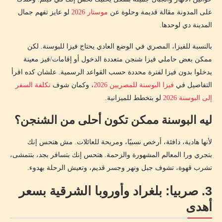
على المدونة مقالة قديمة وحلوة عن
موستار 2026
لو عايز تفهم جمال
المدينة دي لوحدها.
بالنسبة للفيزا، المصري في الوضع العادي يحتاج فيزا للبوسنة. لكن
ممكن بعض حاملي فيزا شنجن متعددة الدخول أو إقامات/فيز معينة
يدخلوا بدون فيزا لفترة محددة حسب القواعد الرسمية. علشان كده اقرأ
التفاصيل في
فيزا البوسنة للمصريين 2026
، وكمان شوف
تكلفة السفر
إلى البوسنة 2026
لو بتخطط للميزانية.
ليه البوسنة ممكن تكون أحلى من الشنجن؟
لأنها هادية، دافئة، أرخص نسبيًا، ومريحة للعائلات. مش هتحس إنك
بتجري ورا المعالم المشهورة والزحمة. هتحس إنك بتسافر بجد، بتتمشى،
تشرب قهوة، تشوف جبل ونهر وجسر قديم، وتعيش الرحلة بهدوء.
3. صربيا: بلغراد وأوروبا الشرقية بسعر
أهدى