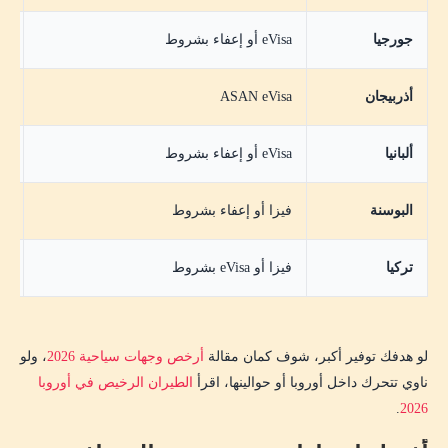
جورجيا
eVisa أو إعفاء بشروط
اق
أذربيجان
ASAN eVisa
مت
ألبانيا
eVisa أو إعفاء بشروط
اق
البوسنة
فيزا أو إعفاء بشروط
مت
تركيا
فيزا أو eVisa بشروط
مت
لو هدفك توفير أكبر، شوف كمان مقالة
أرخص وجهات سياحية 2026
، ولو
ناوي تتحرك داخل أوروبا أو حوالينها، اقرأ
الطيران الرخيص في أوروبا
.
2026