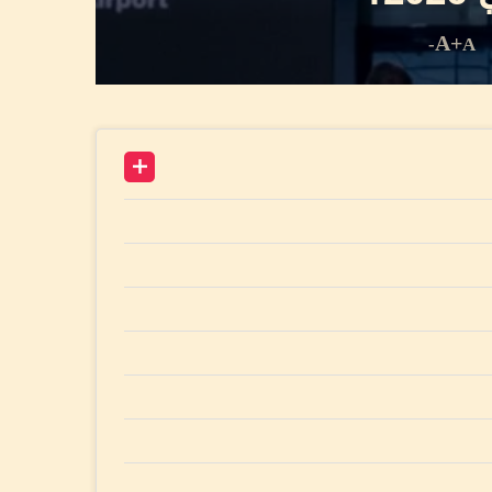
A+
A-