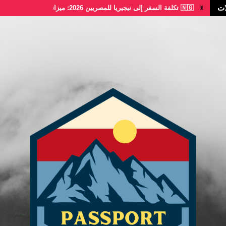
ات
🇳🇬 تكلفة السفر إلى نيجيريا للمصريين 2026: ميزانية...