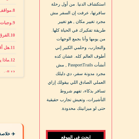
استكشاف الدنيا. من أول رحلة
مواقف 
سافرتها، عرفت إن السفر مش
مجرد تغيير مكان , هو تغيير
وجبات،
طريقة تفكيرك في الحياة كلها.
الفرق بين refund و ng
من يومها وأنا بجمع الوجهات
والتجارب، وحلمي الكبير إني
هل أقبل voucher ولا
أطوف العالم كله. عشان كده
ماذا ي
أنشأت PassportTrails , مش
النصيح
مجرد مدونة سفر، دي دليلك
العملي الصادق اللي بيقولك إزاي
تسافر بذكاء، تفهم شروط
التأشيرات، وتعيش تجارب حقيقية
حتى لو ميزانيتك محدودة.
✈️ خلاصة
ابحث في الموقع