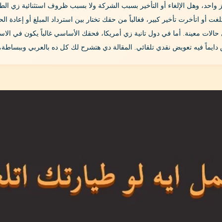
احد، وهل الإلغاء أو التأخير بسبب الشركة ولا بسبب ظروف استثنائية زي الطقس 
لغت أو اتأخرت تأخير كبير، فغالباً من حقك تختار بين استرداد المبلغ أو إعادة
حالات معينة. أما في دول تانية زي أمريكا، فحقك الأساسي غالباً يكون في الا
ايماً فيه تعويض نقدي تلقائي. المقالة دي هتشرح لك كل ده بالعربي وببساطة