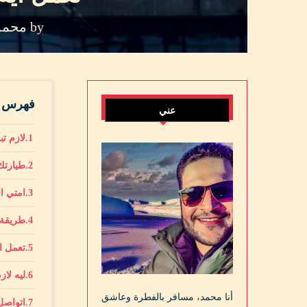
by
محمد 
فهرس ا
عني
لازم تب
طيارتك
امتي ا
طريقة 
تعمل اي
ليه لا
أنا محمد، مسافر بالفطرة وعاشق
اتواصل