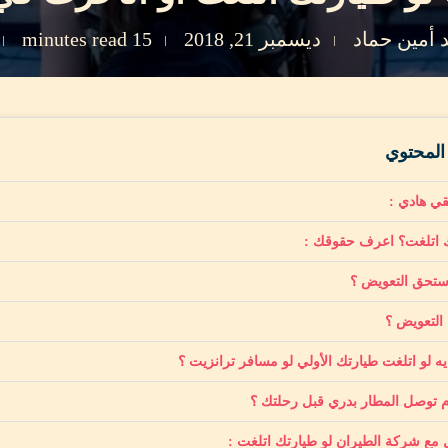
أمين حماد
ديسمبر 21, 2018
15 minutes read
لمحتوي
قي هادي :
 اتلغت؟ اعرف حقوقك :
ستحق التعويض ؟
التعويض ؟
ه لو اتلغت طيارتك الأولي لو مسافر ترانزيت ؟
زم توصل المطار بدري قبل رحلتك ؟
 مع شركة الطيران لو طيارتك اتلغت :