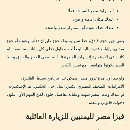
أنت رايح مصر للسياحة فعلًا.
عندك مكان إقامة واضح.
عندك خطة عودة أو استمرار سفر واضحة.
يعني جهز حجز فندق، خط سير بسيط، حجز طيران ذهاب وعودة أو حجز
مبدئي، وإثبات قدرة مالية لو طُلب. وحاول تخلي كل بياناتك متناسقة. لو
كاتب في الاستمارة إنك رايح القاهرة 10 أيام، يبقى الحجز والفندق وخط
السير يكونوا متوافقين مع نفس الكلام.
ولو دي أول مرة تزور مصر، ممكن تبدأ ببرنامج بسيط: القاهرة،
الأهرامات، المتحف المصري الكبير، النيل، خان الخليلي، ثم الإسكندرية
لو عندك وقت. مصر سهلة ومليانة تفاصيل حلوة، لكن المهم الأول يكون
دخولك قانوني ومنظم.
فيزا مصر لليمنيين للزيارة العائلية