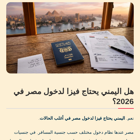
هل يحتاج اليمني تصريح أمني من اليمن أم من مصر؟
ماذا تفعل لو عندك موعد علاج عاجل في مصر؟
ماذا تفعل قبل حجز تذكرة الطيران؟
هل مصر مناسبة لليمنيين بعد استخراج التأشيرة؟
نموذج خطة بسيطة لرحلة سياحية إلى مصر بعد صدور
التأشيرة
أسئلة شائعة عن فيزا مصر لليمنيين
الخلاصة: كيف تتعامل مع فيزا مصر لليمنيين بدون لخبطة؟
هل اليمني يحتاج فيزا لدخول مصر في
مصادر ومراجع رسمية
2026؟
📱 خطط رحلتك إلى مصر بسهولة مع تطبيق Passport
Trails
نعم.
اليمني يحتاج فيزا لدخول مصر في أغلب الحالات
.
مصر عندها نظام دخول مختلف حسب جنسية المسافر. في جنسيات