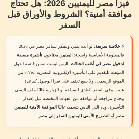
فيزا مصر لليمنيين 2026: هل تحتاج
7. إثبات مصدر دخل أو وظيفة
موافقة أمنية؟ الشروط والأوراق قبل
8. إقامة سارية لو أنت مقيم في السعودية أو الخليج أو
السفر
بلد آخر
9. مستندات علاج لو الغرض طبي
⚡ خلاصة سريعة:
لو أنت يمني وبتفكر تسافر مصر في 2026،
فيزا مصر لليمنيين المقيمين في السعودية أو الخليج
فالمعلومة الأساسية واضحة:
اليمنيين يحتاجون تأشيرة مسبقة
فيزا مصر لليمنيين للسياحة
لدخول مصر في أغلب الحالات
. اليمن ليست ضمن قائمة الدول
المؤهلة للتقديم على التأشيرة الإلكترونية المصرية e-Visa من
فيزا مصر لليمنيين للزيارة العائلية
الموقع الرسمي، ولا ينفع تعتمد على فيزا الوصول كقاعدة
فيزا مصر لليمنيين للعلاج
عامة. وفي السفر العادي للسياحة أو الزيارة، غالبًا ملف اليمني
بيحتاج مراجعة أو موافقة من الجهات المختصة قبل إصدار
فيزا مصر لليمنيين للدراسة
التأشيرة، وده اللي الناس بتسميه غالبًا
الموافقة الأمنية لليمنيين
فيزا مصر لليمنيين للعمل
مصر
أو
التصريح الأمني لليمنيين للسفر إلى مصر
.
خطوات استخراج فيزا مصر لليمنيين
الخطوة الأولى: حدد الغرض من السفر