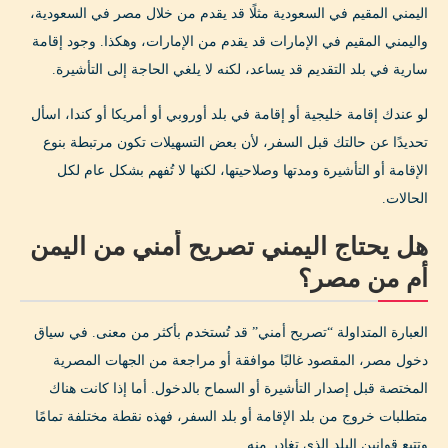
اليمني المقيم في السعودية مثلًا قد يقدم من خلال مصر في السعودية،
واليمني المقيم في الإمارات قد يقدم من الإمارات، وهكذا. وجود إقامة
سارية في بلد التقديم قد يساعد، لكنه لا يلغي الحاجة إلى التأشيرة.
لو عندك إقامة خليجية أو إقامة في بلد أوروبي أو أمريكا أو كندا، اسأل
تحديدًا عن حالتك قبل السفر، لأن بعض التسهيلات تكون مرتبطة بنوع
الإقامة أو التأشيرة ومدتها وصلاحيتها، لكنها لا تُفهم بشكل عام لكل
الحالات.
هل يحتاج اليمني تصريح أمني من اليمن
أم من مصر؟
العبارة المتداولة “تصريح أمني” قد تُستخدم بأكثر من معنى. في سياق
دخول مصر، المقصود غالبًا موافقة أو مراجعة من الجهات المصرية
المختصة قبل إصدار التأشيرة أو السماح بالدخول. أما إذا كانت هناك
متطلبات خروج من بلد الإقامة أو بلد السفر، فهذه نقطة مختلفة تمامًا
وتتبع قوانين البلد الذي تغادر منه.