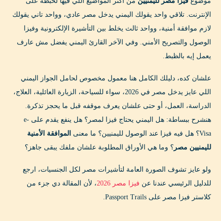
موضوع
فيزا مصر لليمنيين
من أكتر المواضيع اللي فيها لخبطة على
الخطوة الثانية: جهز جواز السفر والإقامة إن وجدت
الإنترنت. تلاقي واحد يقولك اليمني يدخل مصر عادي، وواحد تاني يقولك
لازم موافقة أمنية، وواحد ثالث يخلط بين التأشيرة الإلكترونية وفيزا
الخطوة الثالثة: جهز مستندات الإقامة في مصر
الوصول والتصريح الأمني. وفي الآخر القارئ اليمني يفضل مش عارف
الخطوة الرابعة: قدم عبر السفارة أو القنصلية أو جهة
يعمل إيه بالظبط.
موثوقة
علشان كده، دليلك الكامل هنا معمول مخصوص لحامل الجواز اليمني
الخطوة الخامسة: انتظر نتيجة التأشيرة أو الموافقة
اللي عايز يدخل مصر في 2026، سواء للسياحة، الزيارة العائلية، العلاج،
الخطوة السادسة: راجع شركة الطيران قبل السفر
الدراسة، العمل، أو حتى علشان يعرف موقفه قبل ما يحجز تذكرة.
هنشرح ببساطة: هل اليمني يحتاج فيزا لمصر؟ هل ينفع يقدم على e-
كم تستغرق فيزا مصر لليمنيين؟
Visa؟ هل فيه فيزا عند الوصول لليمنيين؟ ما معنى
الموافقة الأمنية
كم سعر فيزا مصر لليمنيين؟
لليمنيين مصر
؟ وما هي الأوراق المطلوبة علشان ملفك يبقى جاهز؟
أخطاء شائعة قد تعطل ملف فيزا مصر لليمنيين
ولو عايز تشوف الصورة العامة لتأشيرات مصر لكل الجنسيات، ارجع
هل يمكن رفض فيزا مصر لليمنيين؟
للدليل الرئيسي عندنا عن
فيزا مصر 2026
، لأن المقالة دي جزء من
كلاستر فيزا مصر على Passport Trails.
هل اليمني المقيم في بلد آخر يحتاج نفس الإجراءات؟